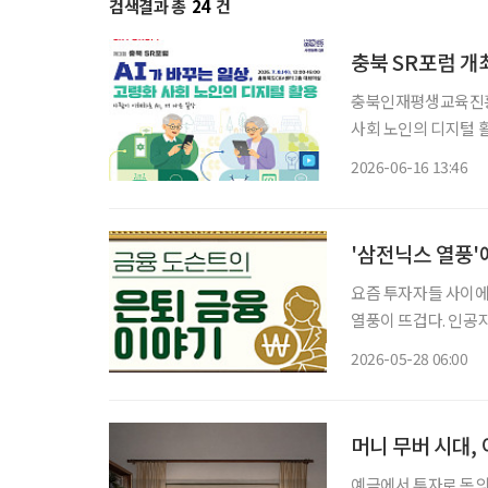
검색결과 총
24
건
충북 SR포럼 개
충북인재평생교육진흥원
사회 노인의 디지털 활
럼은 인공지능(AI)
2026-06-16 13:46
'삼전닉스 열풍'
요즘 투자자들 사이에
열풍이 뜨겁다. 인공지
게 늘어나는 분위기다. 그런데 최근 삼성전자와 SK 하이닉스 주가를 기초자산으로 한 
2026-05-28 06:00
종목 레버리지’ 상품
머니 무버 시대,
예금에서 투자로 돈의 흐름이 바뀌고 있다. 초