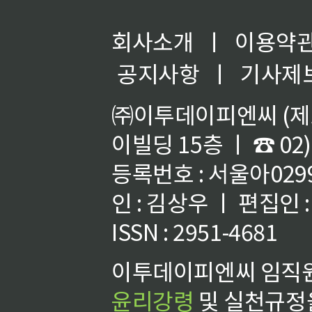
회사소개
ㅣ
이용약
공지사항
ㅣ
기사제
㈜이투데이피엔씨 (제호
이빌딩 15층 ㅣ ☎ 02)
등록번호 : 서울아02992
인 : 김상우 ㅣ 편집인
ISSN : 2951-4681
이투데이피엔씨 임직원
윤리강령
및 실천규정을