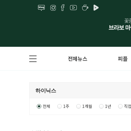
전체뉴스
피플
전체
1주
1개월
1년
직