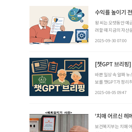
수익률 높이기 전
왕 씨는 오랫동안 예
려할 때 지금의 자산
언론을 통해 국민연금
2025-09-30 07:00
학과 자산 배분 원칙
고자
[챗GPT 브리핑]
바쁜 일상 속 알짜 뉴
보를 챗GPT가 정리하고 편집국
역전’ 국내 주요 대기
2025-08-05 09:47
질렀다. 리더스인덱스에
‘치매 어르신 헤
보건복지부는 치매 어