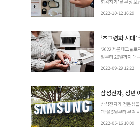
회감지기’를 무상 보급한다. 배회감지기란 손목시계 형태의 위치추적기
을 통해 착용자의 현재
2022-10-12 16:29
경우 보호자에게 알림
‘초고령화 시대’
‘2022 제론테크놀로지
일부터 26일까지 대
제론테크놀로지’를 선
2022-09-29 12:22
대 제론테크놀로지는 1
삼성전자, 정년 
삼성전자가 전문성을 
랙’을 5월부터 본격 시행한다. 반도체와 같은 첨단 기술 산업에서
련된 인재는 무엇보다 중요한 자산이다. 삼성전자는
2022-05-16 10:09