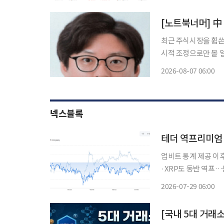
이 
[노트북너머] 中
최근 주식시장을 휩쓴
시적 조정으로만 볼 일
에 오르며 최대 14
2026-08-07 06:00
넥스블록
테더 역프리미엄 
업비트 통계 제공 이
·XRP도 동반 역프
요 기반 확대가 관건 국내 가상자산 시장에서 달러 스테이블코인 테더(USDT)가 74일 만에
2026-07-29 06:00
김치프리미엄 구간으로
[국내 5대 거래