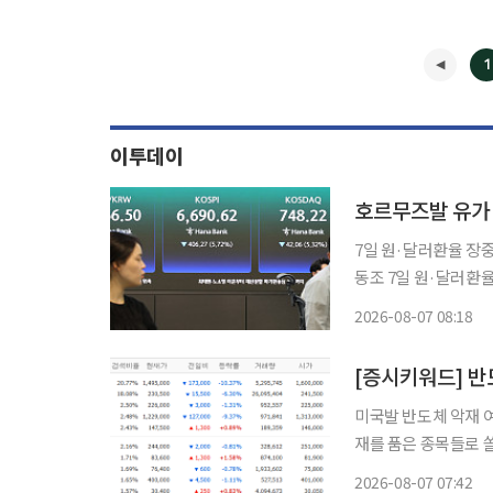
1
이투데이
호르무즈발 유가 
7일 원·달러환율 장중
동조 7일 원·달러환율이 1420원 중후반대에서 등락할 것이라는 전망이 나왔다. 민경원 우리
은행 선임연구원은 장
2026-08-07 08:18
채금리 상승을 등에 
미국발 반도체 악재 
재를 품은 종목들로 쏠리고 있다. 7일 금융투자업계에 따르
권 실시간 검색어 상
2026-08-07 07:42