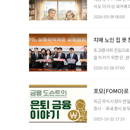
식도 더 이상 과거에 
이 될 수 있다. 시니
2026-05-09 06:00
식투
치매 노인 집 못 
초고령사회 진입으로 
을 지키기 위한 민·
예방 네트워크 세미나
2026-02-06 07:00
포모(FOMO)로
최근 주식시장이 연일
증시ㆍ국내 증시 모두
때야말로, 특히 은퇴
2025-10-22 17:10
에서는 ‘기회를 놓치면