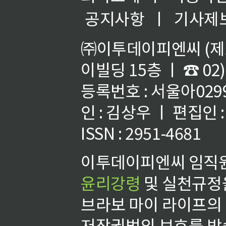
공지사항
ㅣ
기사제
㈜이투데이피엔씨 (제호
이빌딩 15층 ㅣ ☎ 02)
등록번호 : 서울아02992
인 : 김상우 ㅣ 편집인
ISSN : 2951-4681
이투데이피엔씨 임직원
윤리강령
및 실천규정을
브라보 마이 라이프의
저작권법의 보호를 받