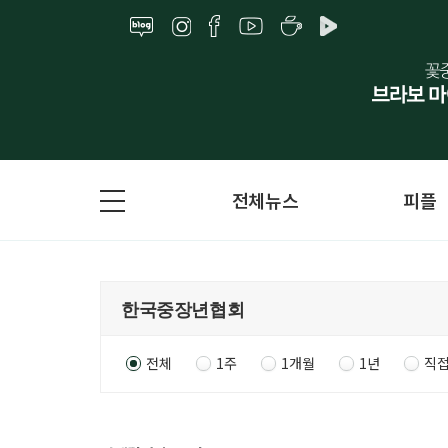
전체뉴스
피플
전체
1주
1개월
1년
직