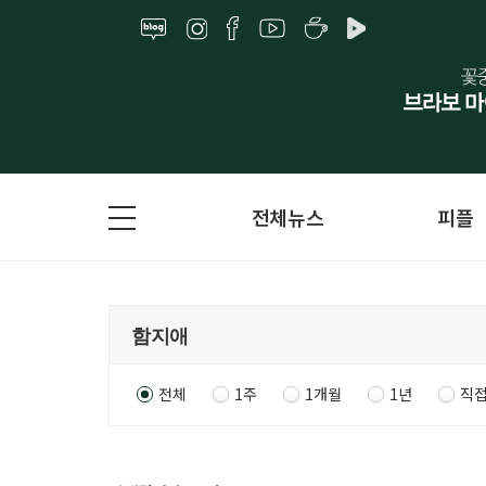
전체뉴스
피플
전체
1주
1개월
1년
직