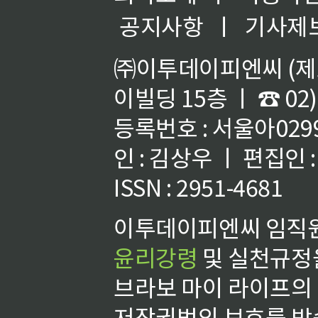
공지사항
ㅣ
기사제
㈜이투데이피엔씨 (제호
이빌딩 15층 ㅣ ☎ 02)
등록번호 : 서울아02992
인 : 김상우 ㅣ 편집인
ISSN : 2951-4681
이투데이피엔씨 임직원
윤리강령
및 실천규정을
브라보 마이 라이프의
저작권법의 보호를 받