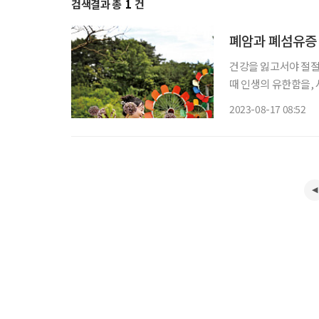
검색결과 총
1
건
폐암과 폐섬유증 수
건강을 잃고서야 절절
때 인생의 유한함을,
(58, ‘지애의 봄향기
2023-08-17 08:52
암인 데다 수술이 잘