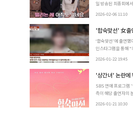
일 방송된 최종회에서
장민철·김진주 커플이
2026-02-06 11:10
사됐다. 최종 
‘합숙맞선’에 출연했다가 상
인스타그램을 통해 “
은 공격들이 계속되고 있다”라며 입장을 
2026-01-22 19:45
에 응하거나 제 정보
'상간녀' 논란에
SBS 연애 프로그램 
측이 해당 출연자의 분량을 전면 삭제하기
고 최근 불거진 출연자 의혹에 대한 입장을
2026-01-21 10:30
중 한 분과 관련해 사