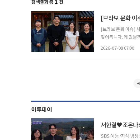
검색결과 총
1
건
[브라보 문화 이
[브라보 문화 이슈] 
짚어봅니다. 왜 떴을까? 현재 SBS에서 방영 중인 예능 프로그램 '합숙맞선2'는 결혼을 원하
는 싱글 남녀 10명과
2026-07-08 07:00
을 담는다. 올해 초 
이투데이
서한결♥조은나래
SBS 예능 ‘자식 방