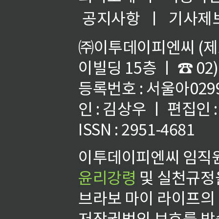
공지사항
ㅣ
기사제
㈜이투데이피엔씨 (제호
이빌딩 15층 ㅣ ☎ 02)
등록번호 : 서울아02992
인 : 김상우 ㅣ 편집인
ISSN : 2951-4681
이투데이피엔씨 임직원
윤리강령
및 실천규정을
브라보 마이 라이프의
저작권법의 보호를 받