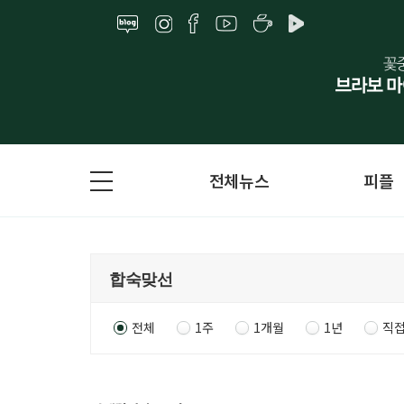
전체뉴스
피플
전체
1주
1개월
1년
직