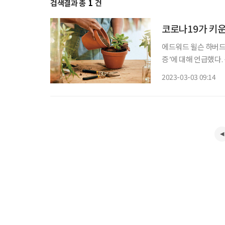
검색결과 총
1
건
코로나19가 키운
에드워드 윌슨 하버드대
증’에 대해 언급했다
그에 의하면 자연을 
2023-03-03 09:14
레스가 생긴다. 삭막