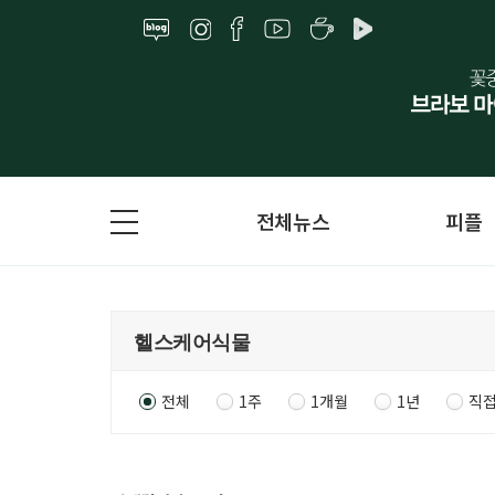
전체뉴스
피플
전체
1주
1개월
1년
직