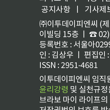
공지사항
ㅣ
기사제
㈜이투데이피엔씨 (제호
이빌딩 15층 ㅣ ☎ 02)
등록번호 : 서울아02992
인 : 김상우 ㅣ 편집인
ISSN : 2951-4681
이투데이피엔씨 임직원
윤리강령
및 실천규정을
브라보 마이 라이프의
저작권법의 보호를 받