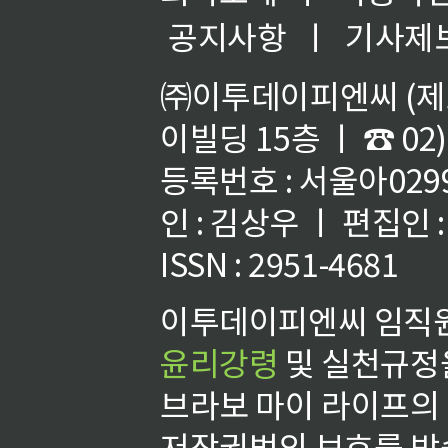
공지사항
ㅣ
기사제
㈜이투데이피엔씨 (제호
이빌딩 15층 ㅣ ☎ 02)
등록번호 : 서울아02992
인 : 김상우 ㅣ 편집인
ISSN : 2951-4681
이투데이피엔씨 임직원
윤리강령
및 실천규정을
브라보 마이 라이프의
저작권법의 보호를 받