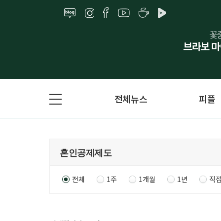
전체뉴스
피플
전체
1주
1개월
1년
직