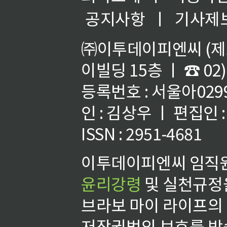
공지사항
ㅣ
기사제
㈜이투데이피엔씨 (제호
이빌딩 15층 ㅣ ☎ 02)
등록번호 : 서울아02992
인 : 김상우 ㅣ 편집인
ISSN : 2951-4681
이투데이피엔씨 임직원
윤리강령
및 실천규정을
브라보 마이 라이프의
저작권법의 보호를 받