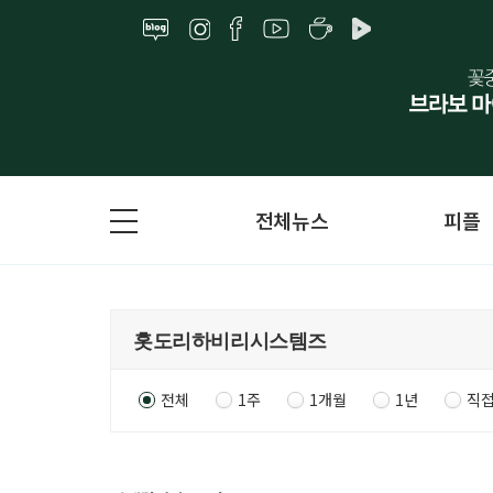
전체뉴스
피플
전체
1주
1개월
1년
직