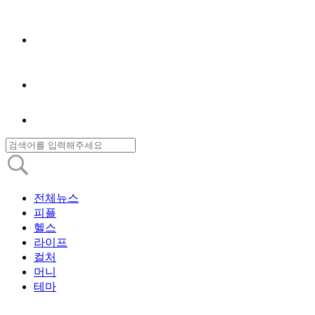
전체뉴스
피플
헬스
라이프
컬처
머니
테마