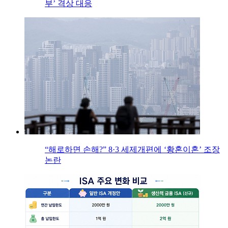
부’ 격상 대응
“해로하면 손해?” 8·3 세제개편에 ‘황혼이혼’ 조장
논란