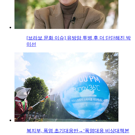
[브라보 문화 이슈] 유방암 투병 후 더 단단해진 박
미선
복지부, 폭염 초기대응반→‘폭염대응 비상대책본