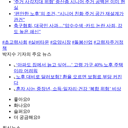
'주거 사각지대 위협' 중산층 시니어 주거 공백은 이미 현
실
‘편안한 노후’의 조건, “시니어 친화 주거 공간 재설계가
관건”
축구협회, 대국민 사과…"압수수색 ·카드 논란 사죄, 강
도 높은 쇄신"
#초고령사회
#실버타운
#요양시장
#돌봄산업
#고령자주거정
책
박지수 기자의 주요 뉴스
⌞
‘아파도 집에서 늙고 싶어…’ 고령 가구 40% 노후 주택
이라 어려워
⌞
노후 대비로 달러보험? 환율 오르면 보험료 부담 커진
다
⌞
혼자 사는 중장년, 소득·일자리·건강 ‘복합 위험’ 비상
좋아요
0
화나요
0
슬퍼요
0
더 궁금해요
0
최신뉴스