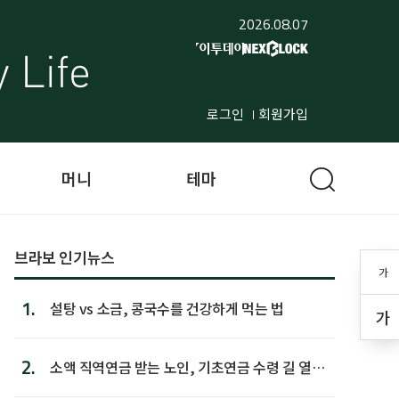
2026.08.07
로그인
회원가입
머니
테마
브라보 인기뉴스
가
1.
설탕 vs 소금, 콩국수를 건강하게 먹는 법
가
2.
소액 직역연금 받는 노인, 기초연금 수령 길 열린
다