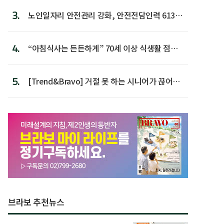
3.
노인일자리 안전관리 강화, 안전전담인력 613명
첫 배치
4.
“아침식사는 든든하게” 70세 이상 식생활 점수
가장 높아
5.
[Trend&Bravo] 거절 못 하는 시니어가 끊어야
할 행동 5
브라보 추천뉴스