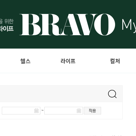
헬스
라이프
컬처
~
적용