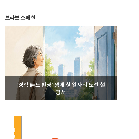
발간
브라보 스페셜
‘경험 無도 환영’ 생애 첫 일자리 도전 설
명서