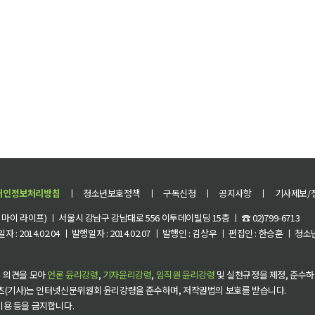
개인정보처리방침
ㅣ
청소년보호정책
ㅣ
구독신청
ㅣ
공지사항
ㅣ
기사제보/
이 라이프) ㅣ 서울시 강남구 강남대로 556 이투데이빌딩 15층 ㅣ ☎ 02)799-6713
 : 2014.02.04 ㅣ 발행일자 : 2014.02.07 ㅣ 발행인 : 김상우 ㅣ 편집인 : 한승훈 ㅣ
 의견을 모아
언론 윤리강령
,
기자윤리강령
,
임직원 윤리강령
및 실천규정을 제정, 준수하
츠(기사)는 인터넷신문위원회 윤리강령을 준수하며, 저작권법의 보호를 받습니다.
 이용 등을 금지합니다.