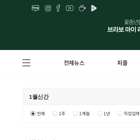
전체뉴스
피플
전체
1주
1개월
1년
직접입력