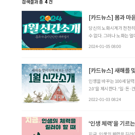
검색결과 총
4
건
[카드뉴스] 몸과 마
당신의 노화시계가 천천히
수 없다. 그러나 노화는 
가가 노화 지식과 관리법을 담은 책을 펴냈다. 시니어 
2024-01-05 08:00
문가가 은퇴 후 삶의 방향
[카드뉴스] 새해를 
인생을 바꾸는 100세 달
2.0’을 제시한다. ‘일·
히 세 번 은퇴하고 80세까지 일하기를 강조한다.
2022-01-03 08:24
고(故) 표재명 교수는 키
‘인생 체력’을 기르는
지금, 인생의 체력을 길러야 할 