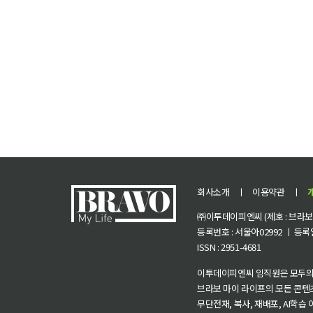
회사소개
ㅣ
이용약관
ㅣ
㈜이투데이피엔씨 (제호 : 브라보 마
등록번호 : 서울아02992 ㅣ 등록일자
ISSN : 2951-4681
이투데이피엔씨 임직원은 모두의
브라보 마이 라이프의 모든 콘텐
무단전재, 복사, 재배포, AI학습