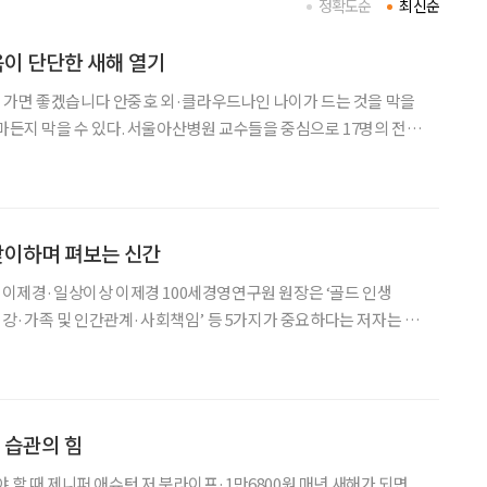
정확도순
최신순
음이 단단한 새해 열기
 가면 좋겠습니다 안중호 외·클라우드나인 나이가 드는 것을 막을
얼마든지 막을 수 있다. 서울아산병원 교수들을 중심으로 17명의 전문
트렌드 2024 최학희·시대인 37명의 전
성을 제시한
맞이하며 펴보는 신간
력 이제경·일상이상 이제경 100세경영연구원 원장은 ‘골드 인생
돈·건강·가족 및 인간관계·사회책임’ 등 5가지가 중요하다는 저자는 특
 덴마크에서 날아온 엽서 표재명·드림디자인
에르
 습관의 힘
때 제니퍼 애슈턴 저 북라이프·1만6800원 매년 새해가 되면