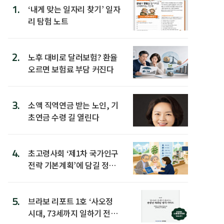
1.
‘내게 맞는 일자리 찾기’ 일자
리 탐험 노트
2.
노후 대비로 달러보험? 환율
오르면 보험료 부담 커진다
3.
소액 직역연금 받는 노인, 기
초연금 수령 길 열린다
4.
초고령사회 ‘제1차 국가인구
전략 기본계획’에 담길 정책
은
5.
브라보 리포트 1호 ‘사오정
시대, 73세까지 일하기 전략’