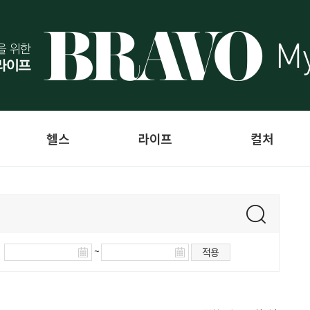
헬스
라이프
컬처
~
적용