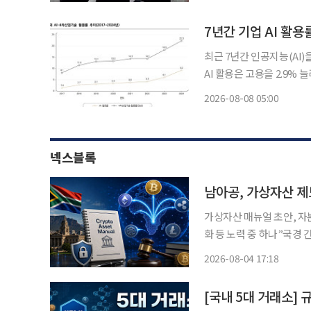
단되더라도 새로운 대체 사
7년간 기업 AI 활용
최근 7년간 인공지능(AI)
AI 활용은 고용을 2.9% 늘리는 것으로 분석됐다
은 최근 발간한 동향지 ‘TH
2026-08-08 05:00
재했다. 직능연은 국가데이터
넥스블록
남아공, 가상자산 제도
가상자산 매뉴얼 초안, 자본
화 등 노력 중 하나”국경 
자산, 주요 자산으로 확고히 자리 잡아” 남아프리카공화국이
2026-08-04 17:18
을 내디뎠다. 영국 로이터
[국내 5대 거래소]