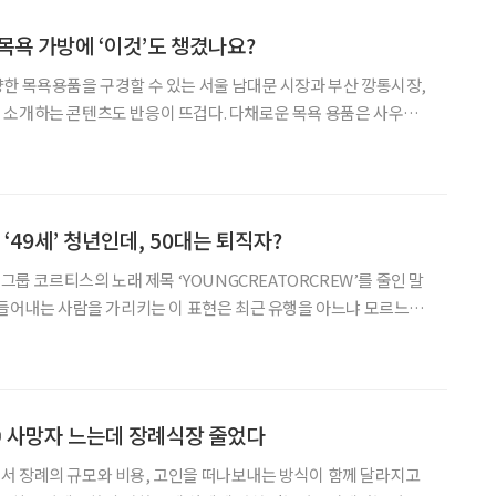
목욕 가방에 ‘이것’도 챙겼나요?
한 목욕용품을 구경할 수 있는 서울 남대문 시장과 부산 깡통시장,
 소개하는 콘텐츠도 반응이 뜨겁다. 다채로운 목욕 용품은 사우나
도록 돕는다. 사우나를 즐기는 젊은 세대는 목욕
눈다. 들어가기 전에는 몸을 이완하고, 땀을 낸 뒤에는
‘49세’ 청년인데, 50대는 퇴직자?
 그룹 코르티스의 노래 제목 ‘YOUNGCREATORCREW’를 줄인 말
만들어내는 사람을 가리키는 이 표현은 최근 유행을 아느냐 모르느냐
대편에는 ‘늙크크’와 ‘올크크’가 생겼다. 최신 밈을 따라가지 못하면
나이와 상관없이 그쪽에 줄을 서야 한다. 40대를 향한 말은 조금
① 사망자 느는데 장례식장 줄었다
서 장례의 규모와 비용, 고인을 떠나보내는 방식이 함께 달라지고