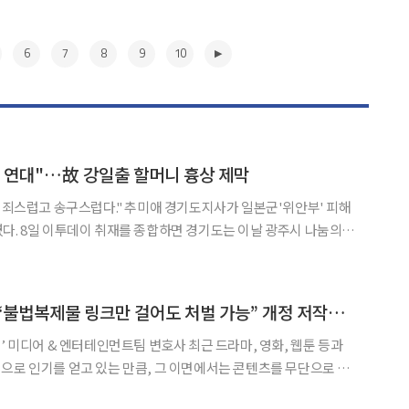
6
7
8
9
10
 연대"…故 강일출 할머니 흉상 제막
늘 죄스럽고 송구스럽다." 추미애 경기도지사가 일본군'위안부' 피해
광주시 나눔의
위안부' 피해자 기림의 날 기념식'을 열고 기억을 잇기 위한 시민연대
요성을 강조했다. '기림의 날'(8월 14일)은 1991년 김학순 할머니의
▶
[K·IP ‘ONE’터치] “불법복제물 링크만 걸어도 처벌 가능” 개정 저작권법 어떻게 바뀌었나
 엔터테인먼트팀 변호사 최근 드라마, 영화, 웹툰 등과
으로 인기를 얻고 있는 만큼, 그 이면에서는 콘텐츠를 무단으로 복
하는 불법사이트 문제도 함께 커지고 있다. 특히 불법사이트가 차