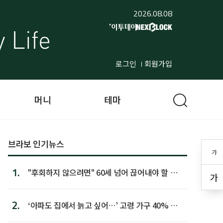
2026.08.08
로그인
회원가입
머니
테마
브라보 인기뉴스
가
1.
"후회하지 않으려면" 60세 넘어 끊어내야 할 사
가
람 1위
2.
‘아파도 집에서 늙고 싶어…’ 고령 가구 40% 노
후 주택이라 어...