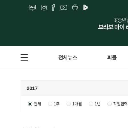
전체뉴스
피플
전체
1주
1개월
1년
직접입력