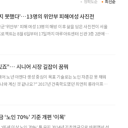
정확도순
최신순
지 못했다’…13명의 위안부 피해여성 사진전
군‘위안부’ 피해 여성 13명의 해방 이후 삶을 담은 사진전이 서울
로젝트는 8월 6일부터 17일까지 마루아트센터 신관 3층 2관에서
을 개최한다. 관람료는 무료다. 전쟁 당시의 피해 사실만
사진과 영상, 유품, 기록물을 통해 피해 여성
 있죠”… 시니어 시장 길잡이 꿈꿔
겪어 노년 아젠다 생성 중심이 목표 기술로는 노인 자존감 못 채워
” 2017년 건축학도였던 최연희 롱라이프랩
 던진 질문에 시선이 멈췄다. 그날부터 동네 골목과 건물 앞에 앉아
있는 노인들이 눈에 들어오기 시작했다. “그전에도 어르신
 ‘노인 70%’ 기준 개편 ‘이목’
‘65세 이상 노인 70%’ 틀 유지 2014년 기초연금으로 바뀌면서 선