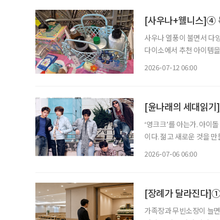
[사우나+웰니스]④ 
사우나 열풍이 불면서 다양
다이소에서 추천 아이템을
와 목욕시간을 셀프케어의 시간으로 활용하
2026-07-12 06:00
전후의 감각을 세밀하게 나
[윤나래의 세대읽기] 
‘영크크’를 아는가. 아이돌
이다. 젊고 새로운 것을 
를 가르는 말로 퍼졌다. 반
2026-07-06 06:00
[장례가 달라진다]
가족장과 무빈소장이 늘면