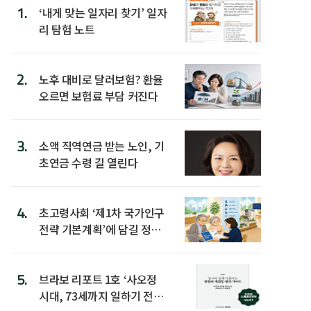
1.
‘내게 맞는 일자리 찾기’ 일자
리 탐험 노트
2.
노후 대비로 달러보험? 환율
오르면 보험료 부담 커진다
3.
소액 직역연금 받는 노인, 기
초연금 수령 길 열린다
4.
초고령사회 ‘제1차 국가인구
전략 기본계획’에 담길 정책
은
5.
브라보 리포트 1호 ‘사오정
시대, 73세까지 일하기 전략’