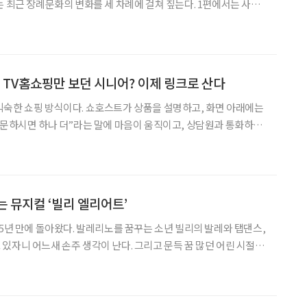
는 최근 장례문화의 변화를 세 차례에 걸쳐 짚는다. 1편에서는 사망
 재편되는 산업 구조를 살펴본다. 한국의 연간 사망자 수
날 전망이다. 국가데이터처의 ‘2024년 사망원인통계
 TV홈쇼핑만 보던 시니어? 이제 링크로 산다
숙한 쇼핑 방식이다. 쇼호스트가 상품을 설명하고, 화면 아래에는
주문하시면 하나 더”라는 말에 마음이 움직이고, 상담원과 통화하며
 이 장면은 ‘중장년층 쇼핑’을 대표하는 이미지였다. 그런데 요
 보던 60대 A씨는 리모컨 대신 휴대폰을 먼저 든
는 뮤지컬 ‘빌리 엘리어트’
 5년 만에 돌아왔다. 발레리노를 꿈꾸는 소년 빌리의 발레와 탭댄스,
있자니 어느새 손주 생각이 난다. 그리고 문득 꿈 많던 어린 시절의
과 음악 속에서 삶의 의미를 되새겨볼 수 있는 작품이다. ◇공연
소개 일정 7월 26일까지 장소 블루스퀘어 우리은행홀 연