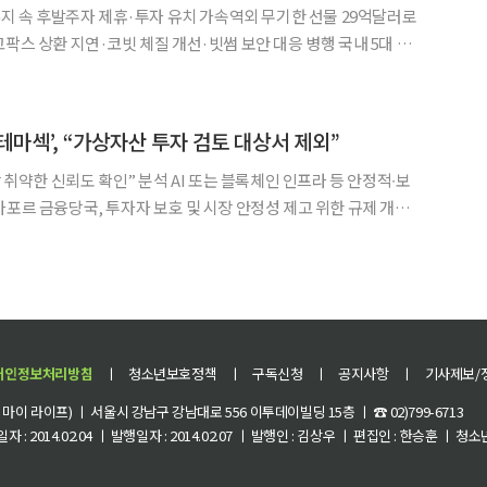
 유지 속 후발주자 제휴·투자 유치 가속역외 무기한 선물 29억달러로
 상환 지연·코빗 체질 개선·빗썸 보안 대응 병행 국내 5대 가
번 주 흐름은 점유율 격차가 굳어진 시장에서 각사가 서로 다른 방
 점으로 압축된다. 1위 사업자는 투자 도구 고도화
테마섹’, “가상자산 투자 검토 대상서 제외”
장 취약한 신뢰도 확인” 분석 AI 또는 블록체인 인프라 등 안정적∙보
가포르 금융당국, 투자자 보호 및 시장 안정성 제고 위한 규제 개선
국부펀드 테마섹 글로벌 인베스트먼트
 망설이는 모양새다. FTX 몰락으로 가상자산 시장의
개인정보처리방침
ㅣ
청소년보호정책
ㅣ
구독신청
ㅣ
공지사항
ㅣ
기사제보/
이 라이프) ㅣ 서울시 강남구 강남대로 556 이투데이빌딩 15층 ㅣ ☎ 02)799-6713
 : 2014.02.04 ㅣ 발행일자 : 2014.02.07 ㅣ 발행인 : 김상우 ㅣ 편집인 : 한승훈 ㅣ