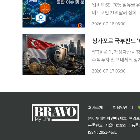
업비트 69~70% 점유율
비트코인 21억달러 상회 고팍스
상자산 거래소를 둘러싼 이
2026-07-18 06:00
식으로 활로를 찾고 있다는
싱가포르 국부펀드 ‘
“FTX 몰락, 가상자산 시
수적 투자 전략 내세워 싱
“싱가포르 규제 강화 따른 시장 위축” 우려 싱가포르 
2026-07-17 06:00
가 가상자산 투자에 여전히
회사소개
ㅣ
이용약관
ㅣ
㈜이투데이피엔씨 (제호 : 브라보 마
등록번호 : 서울아02992 ㅣ 등록일자
ISSN : 2951-4681