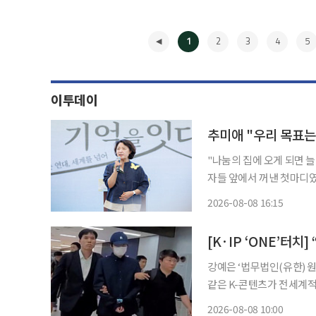
1
2
3
4
5
이투데이
추미애 "우리 목표는
"나눔의 집에 오게 되면 
자들 앞에서 꺼낸 첫마디였다. 8일 이투데이 취재를 종합하면 경기도는 이날 
집에서 '2026년 일본군'
2026-08-08 16:15
의 중
◀
강예은 ‘법무법인(유한) 원’ 미디어 &
같은 K-콘텐츠가 전세계적
제하여 온라인상에서 유통
2026-08-08 10:00