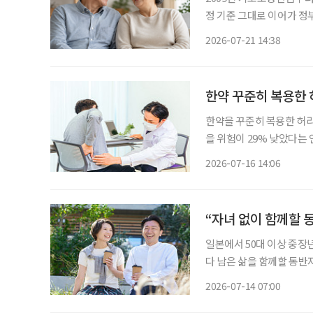
정 기준 그대로 이어가 정부, 기초연
정하는 ‘노인 70%’ 기준이 17년 
2026-07-21 14:38
면 65세 이상 노인의 70
한약 꾸준히 복용한 
한약을 꾸준히 복용한 허
을 위험이 29% 낮았다는 연구 결과가 나왔다. 허
는 디스크가 돌출돼 주변 
2026-07-16 14:06
거나 당기는 듯한 통증이 
“자녀 없이 함께할 동
일본에서 50대 이상 중장
다 남은 삶을 함께할 동반
동)'이 새로운 사회 현상으로 자리 잡고 있다
2026-07-14 07:00
혼미래연구소'가 2025년 