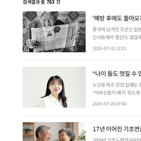
검색결과 총
763
건
‘해방 후에도 돌아오
중국에 남겨진 조선인 일본
인사동에서 열린다. 겹겹프
안세홍 사진전 ‘뒤안길에 새긴 이름’
2026-07-31 12:15
보여주는 전시는 아니다. 
“나이 듦도 멋질 수
노인용 욕조 창업 실패도 
“어르신들이 왜 이 장소에 나와 계신 것 같나요?
대표는 수업 중 지도교수가
2026-07-24 07:00
17년 이어진 기초연금
2009년 기초노령연금부터 