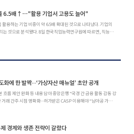
이트가 즉시 등장하는 등 저작권 침해의 양상은 점점 더 교묘해
률 6.5배↑⋯"활용 기업서 고용도 늘어"
을 활용하는 기업 비중이 약 6.5배 확대된 것으로 나타났다. 기업의
. 8일 한국직업능력연구원에 따르면, 직능연
E HRD REVIEW’ 2026년 특별호에 이 같은 이슈 분석 보고서를 게
처의 2017~2024년 ‘기업활동
화에 한 발짝∙∙∙‘가상자산 매뉴얼’ 초안 공개
 흐름 제안 완화 등 내용 담아 중앙은행 “국경 간 금융 활동 감동 강
간 거래 간주 시점 명확화∙∙∙허가받은 CASP 이용해야 “남아공 가상
 가상자산 제도화를 위한 첫걸음
는 3일(현지시각) 남아프리카공화국이 국경 간
 규제 경계와 생존 전략이 갈랐다