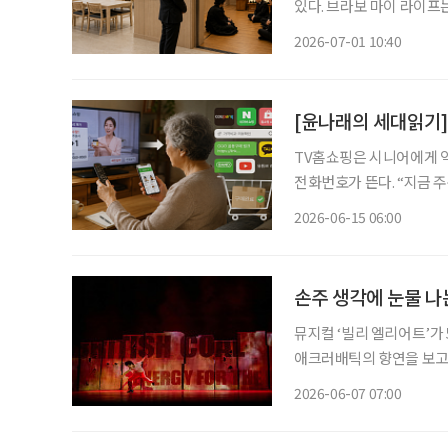
있다. 브라보 마이 라이프
자 증가에도 장례식장과 상조업체가
2026-07-01 10:40
는 앞으로 상당 기간 늘어
[윤나래의 세대읽기]
TV홈쇼핑은 시니어에게 익
전화번호가 뜬다. “지금 
색상과 수량을 확인한다. 한때
2026-06-15 06:00
즘은 달라졌다. TV홈쇼핑을
손주 생각에 눈물 나
뮤지컬 ‘빌리 엘리어트’가
애크러배틱의 향연을 보고 
나도 떠오른다. 아름다운 춤
2026-06-07 07:00