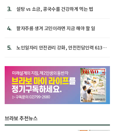
3.
설탕 vs 소금, 콩국수를 건강하게 먹는 법
4.
팔자주름 생겨 고민이라면 지금 해야 할 일
5.
노인일자리 안전관리 강화, 안전전담인력 613명
첫 배치
브라보 추천뉴스