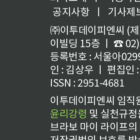
공지사항
ㅣ
기사제
㈜이투데이피엔씨 (제호
이빌딩 15층 ㅣ ☎ 02)
등록번호 : 서울아02992
인 : 김상우 ㅣ 편집인
ISSN : 2951-4681
이투데이피엔씨 임직원
윤리강령
및 실천규정을
브라보 마이 라이프의
저작권법의 보호를 받