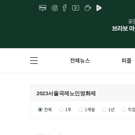
전체뉴스
피플
전체
1주
1개월
1년
직