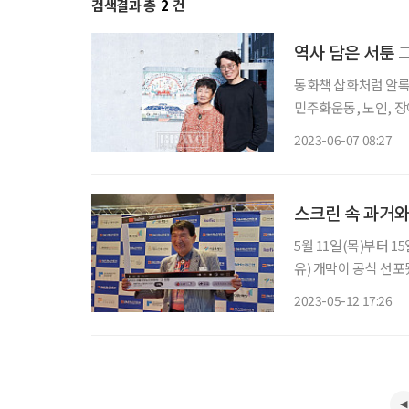
검색결과 총
2
건
역사 담은 서툰 
동화책 삽화처럼 알록
민주화운동, 노인, 
시선 주는 데는 박한 
2023-06-07 08:27
림동 소녀’가 202
스크린 속 과거와
5월 11일(목)부터 
유) 개막이 공식 선
의 회복, 그리고 과거와 현재의 공존’이다. 개막
2023-05-12 17:26
에서 개최됐다. 창작 