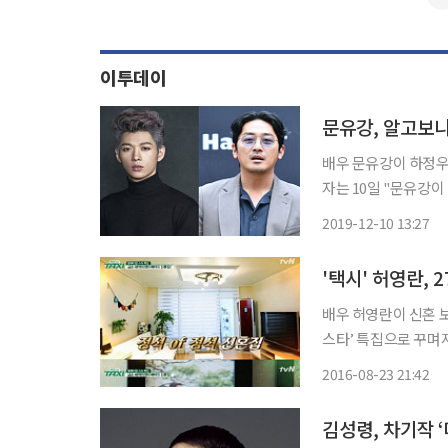
이투데이
문유강, 알고보
배우 문유강이 하정우의 5촌 조카로 알려
자는 10일 "문유강
우와 문유강의 관계는 5촌이 된다. 하정우는 중견 배우 김
2019-12-10 13:27
'택시' 허영란, 
배우 허영란이 신혼 보금자리를 공개했다. 23일
스타’ 특집으로 꾸며져 허영란
한 새신부 허영란은 
2016-08-23 21:42
돈을 모을 줄 아는 사
김성령, 차기작 