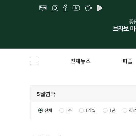
전체뉴스
피플
전체
1주
1개월
1년
직