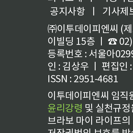
공지사항
ㅣ
기사제
㈜이투데이피엔씨 (제호
이빌딩 15층 ㅣ ☎ 02)
등록번호 : 서울아02992
인 : 김상우 ㅣ 편집인
ISSN : 2951-4681
이투데이피엔씨 임직원
윤리강령
및 실천규정을
브라보 마이 라이프의
저작권법의 보호를 받