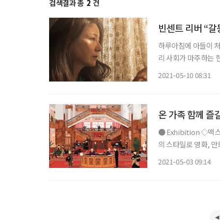
검색결과 총
2
건
빈센트 리버 “갈
하루아침에 아들이 처
리 사회가 마주하는 
오늘날, 성소수자 문제
2021-05-10 08:31
등 다방면에서 관록의
온 가족 함께 즐
● Exhibition ◇맥스 달튼, 영화의 순간들 일정 7월 11일까지 장소 마이아트뮤지엄 자신만
의 스타일로 영화, 
최초로 열린다. 맥
2021-05-03 09:14
로, 주로 1970년대부