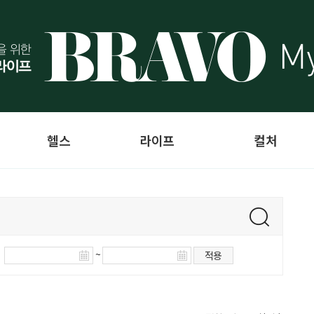
헬스
라이프
컬처
~
적용