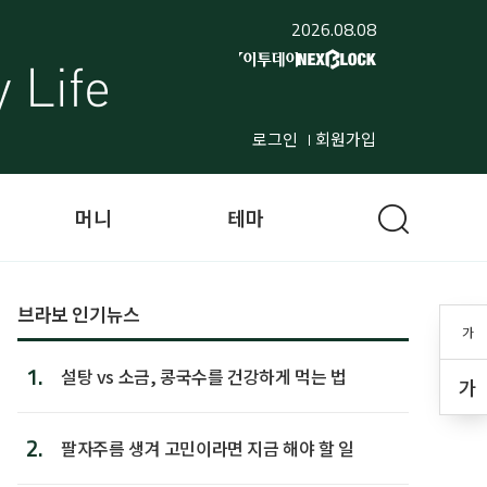
2026.08.08
로그인
회원가입
머니
테마
브라보 인기뉴스
가
1.
설탕 vs 소금, 콩국수를 건강하게 먹는 법
가
2.
팔자주름 생겨 고민이라면 지금 해야 할 일