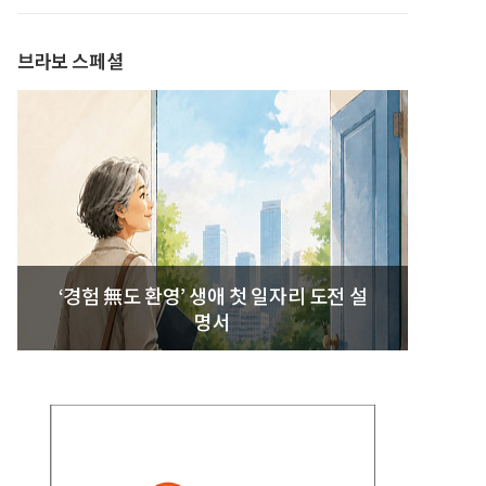
발간
브라보 스페셜
‘경험 無도 환영’ 생애 첫 일자리 도전 설
명서