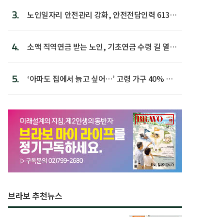
3.
노인일자리 안전관리 강화, 안전전담인력 613명
첫 배치
4.
소액 직역연금 받는 노인, 기초연금 수령 길 열린
다
5.
‘아파도 집에서 늙고 싶어…’ 고령 가구 40% 노
후 주택이라 어...
브라보 추천뉴스