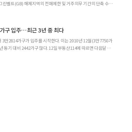
 그린벨트(GB) 해제지역의 전매제한 및 거주의무 기간의 단축 수혜
구, 20개 단지인 것으로 집계됐다.
4가구 입주…최근 3년 중 최다
3만2814가구가 입주를 시작한다. 이는 2010년 12월(3만7750가
2가구 많다. 12일 부동산114에 따르면 다음달 수
집들이를 시작한다. 서울은 위례신도시, 천왕2지구, 서
 입주한다. 전월대비 4563가구