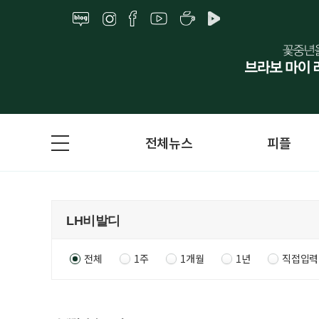
전체뉴스
피플
전체
1주
1개월
1년
직접입력