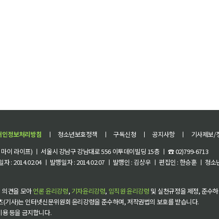
개인정보처리방침
ㅣ
청소년보호정책
ㅣ
구독신청
ㅣ
공지사항
ㅣ
기사제보/
이 라이프) ㅣ 서울시 강남구 강남대로 556 이투데이빌딩 15층 ㅣ ☎ 02)799-6713
 : 2014.02.04 ㅣ 발행일자 : 2014.02.07 ㅣ 발행인 : 김상우 ㅣ 편집인 : 한승훈 ㅣ
 의견을 모아
언론 윤리강령
,
기자윤리강령
,
임직원 윤리강령
및 실천규정을 제정, 준수하
츠(기사)는 인터넷신문위원회 윤리강령을 준수하며, 저작권법의 보호를 받습니다.
 이용 등을 금지합니다.