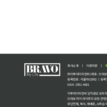
회사소개
ㅣ
이용약관
ㅣ
㈜이투데이피엔씨 (제호 : 브라보 마
등록번호 : 서울아02992 ㅣ 등록일자
ISSN : 2951-4681
이투데이피엔씨 임직원은 모두의
브라보 마이 라이프의 모든 콘텐
무단전재, 복사, 재배포, AI학습