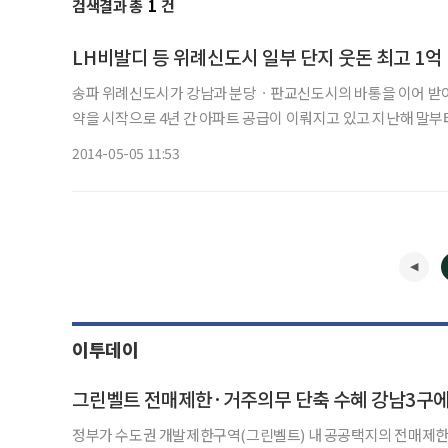
검색결과 총
1
건
LH비발디 등 위례신도시 일부 단지 웃돈 최고 1억
송파 위례신도시가 강남과 분당ㆍ판교신도시의 바통을 이어 받아 
약을 시작으로 4년 간 아파트 공급이 이뤄지고 있고 지난해 말
발을 내디뎠다. 젊은 종사자들은 직주근접을 선호하는 주거
2014-05-05 11:53
이투데이
그린벨트 전매제한·거주의무 단축 수혜 강남3구에 
정부가 수도권 개발제한구역(그린벨트) 내 공공택지의 전매제한·