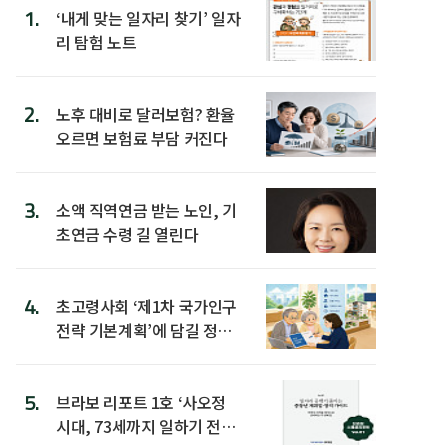
1.
‘내게 맞는 일자리 찾기’ 일자
리 탐험 노트
2.
노후 대비로 달러보험? 환율
오르면 보험료 부담 커진다
3.
소액 직역연금 받는 노인, 기
초연금 수령 길 열린다
4.
초고령사회 ‘제1차 국가인구
전략 기본계획’에 담길 정책
은
5.
브라보 리포트 1호 ‘사오정
시대, 73세까지 일하기 전략’