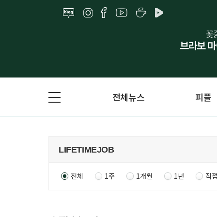
전체뉴스
피플
전체
1주
1개월
1년
직