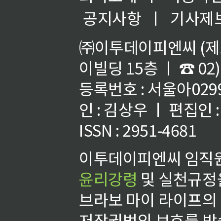
공지사항
ㅣ
기사제
㈜이투데이피엔씨 (제호
이빌딩 15층 ㅣ ☎ 02)
등록번호 : 서울아02992
인 : 김상우 ㅣ 편집인
ISSN : 2951-4681
이투데이피엔씨 임직원
윤리강령
및 실천규정을
브라보 마이 라이프의
저작권법의 보호를 받