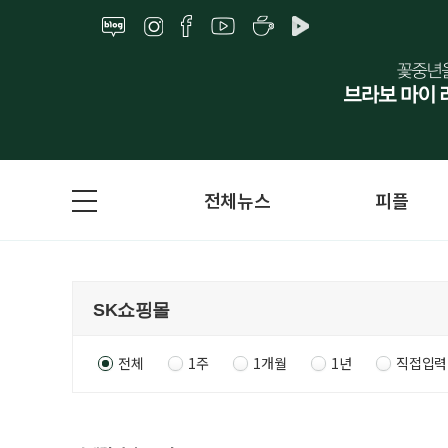
전체뉴스
피플
전체
1주
1개월
1년
직접입력