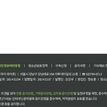
개인정보처리방침
ㅣ
청소년보호정책
ㅣ
구독신청
ㅣ
공지사항
ㅣ
기사제보/
이 라이프) ㅣ 서울시 강남구 강남대로 556 이투데이빌딩 15층 ㅣ ☎ 02)799-6713
 : 2014.02.04 ㅣ 발행일자 : 2014.02.07 ㅣ 발행인 : 김상우 ㅣ 편집인 : 한승훈 ㅣ
 의견을 모아
언론 윤리강령
,
기자윤리강령
,
임직원 윤리강령
및 실천규정을 제정, 준수하
츠(기사)는 인터넷신문위원회 윤리강령을 준수하며, 저작권법의 보호를 받습니다.
 이용 등을 금지합니다.