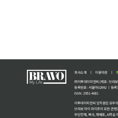
회사소개
ㅣ
이용약관
ㅣ
㈜이투데이피엔씨 (제호 : 브라보 마
등록번호 : 서울아02992 ㅣ 등록일자
ISSN : 2951-4681
이투데이피엔씨 임직원은 모두의
브라보 마이 라이프의 모든 콘텐
무단전재, 복사, 재배포, AI학습