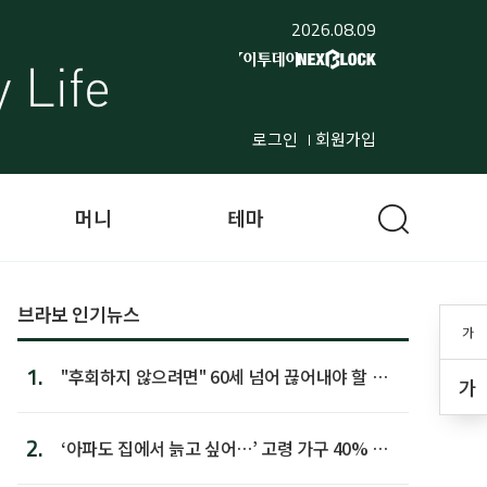
2026.08.09
로그인
회원가입
머니
테마
브라보 인기뉴스
가
1.
"후회하지 않으려면" 60세 넘어 끊어내야 할 사
가
람 1위
2.
‘아파도 집에서 늙고 싶어…’ 고령 가구 40% 노
후 주택이라 어...