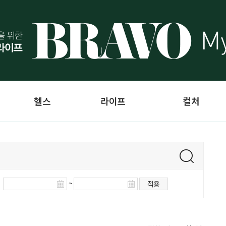
헬스
라이프
컬처
~
적용