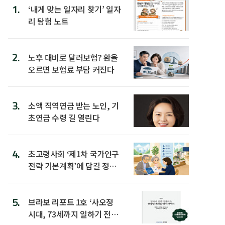
1.
‘내게 맞는 일자리 찾기’ 일자
리 탐험 노트
2.
노후 대비로 달러보험? 환율
오르면 보험료 부담 커진다
3.
소액 직역연금 받는 노인, 기
초연금 수령 길 열린다
4.
초고령사회 ‘제1차 국가인구
전략 기본계획’에 담길 정책
은
5.
브라보 리포트 1호 ‘사오정
시대, 73세까지 일하기 전략’