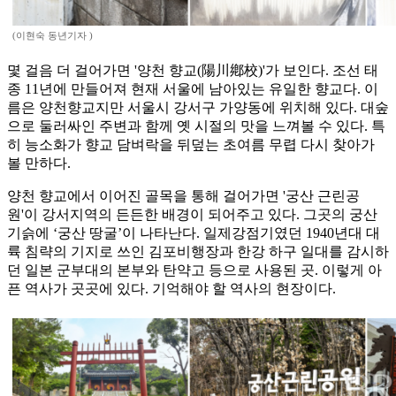
(이현숙 동년기자 )
몇 걸음 더 걸어가면 '양천 향교(陽川鄕校)'가 보인다. 조선 태
종 11년에 만들어져 현재 서울에 남아있는 유일한 향교다. 이
름은 양천향교지만 서울시 강서구 가양동에 위치해 있다. 대숲
으로 둘러싸인 주변과 함께 옛 시절의 맛을 느껴볼 수 있다. 특
히 능소화가 향교 담벼락을 뒤덮는 초여름 무렵 다시 찾아가
볼 만하다.
양천 향교에서 이어진 골목을 통해 걸어가면 '궁산 근린공
원'이 강서지역의 든든한 배경이 되어주고 있다. 그곳의 궁산
기슭에 ‘궁산 땅굴’이 나타난다. 일제강점기였던 1940년대 대
륙 침략의 기지로 쓰인 김포비행장과 한강 하구 일대를 감시하
던 일본 군부대의 본부와 탄약고 등으로 사용된 곳. 이렇게 아
픈 역사가 곳곳에 있다. 기억해야 할 역사의 현장이다.