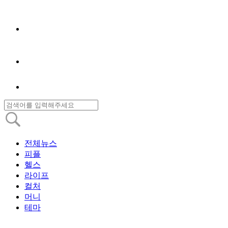
전체뉴스
피플
헬스
라이프
컬처
머니
테마