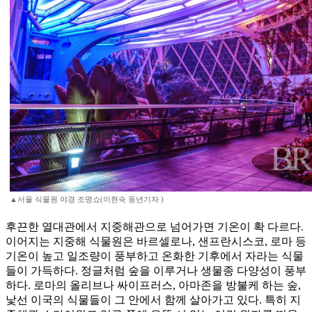
▲서울 식물원 야경 조명쇼(이현숙 동년기자 )
후끈한 열대관에서 지중해관으로 넘어가면 기온이 확 다르다.
이어지는 지중해 식물원은 바르셀로나, 샌프란시스코, 로마 등
기온이 높고 일조량이 풍부하고 온화한 기후에서 자라는 식물
들이 가득하다. 정글처럼 숲을 이루거나 생물종 다양성이 풍부
하다. 로마의 올리브나 싸이프러스, 아마존을 방불케 하는 숲,
낯선 이국의 식물들이 그 안에서 함께 살아가고 있다. 특히 지