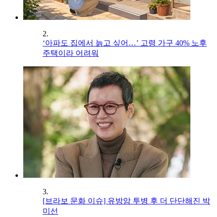
2.
‘아파도 집에서 늙고 싶어…’ 고령 가구 40% 노후
주택이라 어려워
3.
[브라보 문화 이슈] 유방암 투병 후 더 단단해진 박
미선