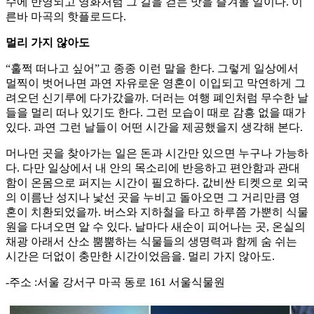
수에 반영되고 영화처럼 그 길을 걷는 맛을 즐겨볼 일이다. 이
른바 마곡의 핫플로드다.
멀리 가지 않아도
“훌쩍 떠나고 싶어”고 종종 이런 말을 한다. 그렇게 일상에서
멀찍이 벗어나면 과연 자유로운 영혼이 이입되고 막연하게 그
려오던 신기루에 다가갔을까. 더러는 여행 폐인처럼 무수한 날
들을 멀리 떠나 있기도 한다. 그런 모습이 때로 감흥 없을 때가
있다. 과연 그런 날들이 어떤 시간을 제공했을지 생각해 본다.
머나먼 곳을 찾아가는 일은 돈과 시간만 있으면 누구나 가능하
다. 다만 일상에서 내 안의 목소리에 반응하고 편안함과 관대
함이 온몸으로 퍼지는 시간이 필요하다. 값비싼 티켓으로 외국
의 이름난 성지나 낯선 곳을 누비고 돌아오면 그 거리만큼 영
혼이 치환되었을까. 버스와 지하철을 타고 하루쯤 가뿐히 식물
원을 다녀오면 알 수 있다. 날마다 새순이 피어나는 곳, 온실의
채광 아래서 산소 뿜뿜하는 식물들의 생명력과 함께 숨 쉬는
시간은 더없이 충만한 시간이었음을. 멀리 가지 않아도.
-주소 :서울 강서구 마곡 동로 161 서울식물원