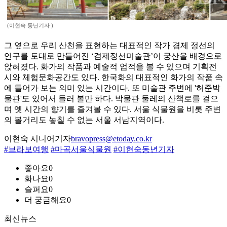
(이현숙 동년기자 )
그 옆으로 우리 산천을 표현하는 대표적인 작가 겸제 정선의
연구를 토대로 만들어진 ‘겸제정선미술관’이 궁산을 배경으로
앉혀졌다. 화가의 작품과 예술적 업적을 볼 수 있으며 기획전
시와 체험문화공간도 있다. 한국화의 대표적인 화가의 작품 속
에 들어가 보는 의미 있는 시간이다. 또 미술관 주변에 '허준박
물관'도 있어서 들러 볼만 하다. 박물관 둘레의 산책로를 걸으
며 옛 시간의 향기를 즐겨볼 수 있다. 서울 식물원을 비롯 주변
의 볼거리도 놓칠 수 없는 서울 서남지역이다.
이현숙 시니어기자
bravopress@etoday.co.kr
#브라보여행
#마곡서울식물원
#이현숙동년기자
좋아요
0
화나요
0
슬퍼요
0
더 궁금해요
0
최신뉴스