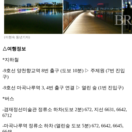
(이현숙 동년기자)
△여행정보
*지하철
-9호선 양천향교역 8번 출구 (도보 10분) ▷ 주제원 (7번 진입
구)
-9호선 마곡나루역 3, 4번 출구 연결 ▷ 열린 숲 (1번 진입구)
*버스
-겸재정선미술관 정류소 하차(도보 2분) 672, 지선 6631, 6642,
6712
-마곡나루역 정류소 하차 (열린숲 도보 5분) 672, 6642, 6645,
6648,