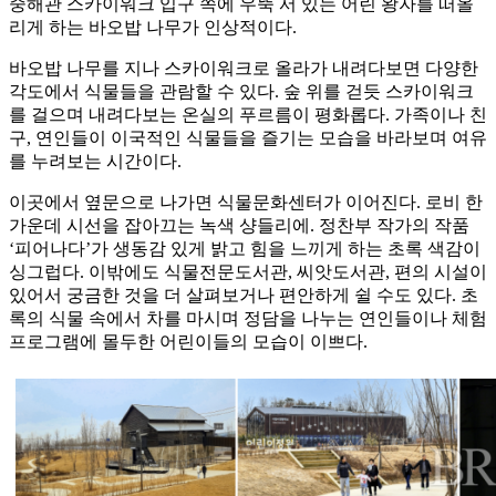
중해관 스카이워크 입구 쪽에 우뚝 서 있는 어린 왕자를 떠올
리게 하는 바오밥 나무가 인상적이다.
바오밥 나무를 지나 스카이워크로 올라가 내려다보면 다양한
각도에서 식물들을 관람할 수 있다. 숲 위를 걷듯 스카이워크
를 걸으며 내려다보는 온실의 푸르름이 평화롭다. 가족이나 친
구, 연인들이 이국적인 식물들을 즐기는 모습을 바라보며 여유
를 누려보는 시간이다.
이곳에서 옆문으로 나가면 식물문화센터가 이어진다. 로비 한
가운데 시선을 잡아끄는 녹색 샹들리에. 정찬부 작가의 작품
‘피어나다’가 생동감 있게 밝고 힘을 느끼게 하는 초록 색감이
싱그럽다. 이밖에도 식물전문도서관, 씨앗도서관, 편의 시설이
있어서 궁금한 것을 더 살펴보거나 편안하게 쉴 수도 있다. 초
록의 식물 속에서 차를 마시며 정담을 나누는 연인들이나 체험
프로그램에 몰두한 어린이들의 모습이 이쁘다.