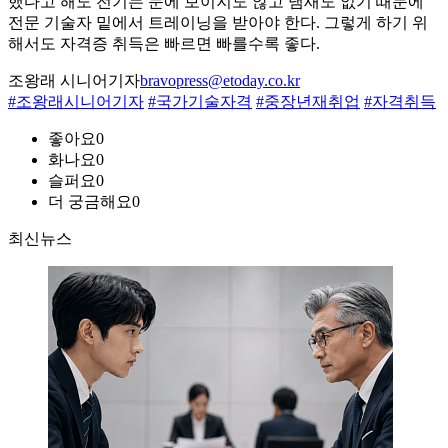
했다고 해도 전기는 눈에 보이지도 않고 냄새도 없기 때문에
전문 기술자 밑에서 트레이닝을 받아야 한다. 그렇게 하기 위
해서도 자격증 취득은 빠르면 빠를수록 좋다.
조왕래 시니어기자
bravopress@etoday.co.kr
#조왕래시니어기자
#국가기술자격
#중장년재취업
#자격취득
좋아요
0
화나요
0
슬퍼요
0
더 궁금해요
0
최신뉴스