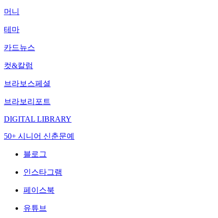
머니
테마
카드뉴스
컷&칼럼
브라보스페셜
브라보리포트
DIGITAL LIBRARY
50+ 시니어 신춘문예
블로그
인스타그램
페이스북
유튜브