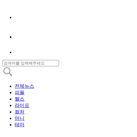
전체뉴스
피플
헬스
라이프
컬처
머니
테마