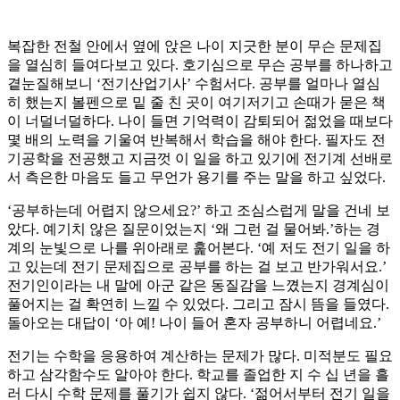
복잡한 전철 안에서 옆에 앉은 나이 지긋한 분이 무슨 문제집
을 열심히 들여다보고 있다. 호기심으로 무슨 공부를 하나하고
곁눈질해보니 ‘전기산업기사’ 수험서다. 공부를 얼마나 열심
히 했는지 볼펜으로 밑 줄 친 곳이 여기저기고 손때가 묻은 책
이 너덜너덜하다. 나이 들면 기억력이 감퇴되어 젊었을 때보다
몇 배의 노력을 기울여 반복해서 학습을 해야 한다. 필자도 전
기공학을 전공했고 지금껏 이 일을 하고 있기에 전기계 선배로
서 측은한 마음도 들고 무언가 용기를 주는 말을 하고 싶었다.
‘공부하는데 어렵지 않으세요?’ 하고 조심스럽게 말을 건네 보
았다. 예기치 않은 질문이었는지 ‘왜 그런 걸 물어봐.’하는 경
계의 눈빛으로 나를 위아래로 훑어본다. ‘예 저도 전기 일을 하
고 있는데 전기 문제집으로 공부를 하는 걸 보고 반가워서요.’
전기인이라는 내 말에 아군 같은 동질감을 느꼈는지 경계심이
풀어지는 걸 확연히 느낄 수 있었다. 그리고 잠시 뜸을 들였다.
돌아오는 대답이 ‘아 예! 나이 들어 혼자 공부하니 어렵네요.’
전기는 수학을 응용하여 계산하는 문제가 많다. 미적분도 필요
하고 삼각함수도 알아야 한다. 학교를 졸업한 지 수 십 년을 흘
러 다시 수학 문제를 풀기가 쉽지 않다. ‘젊어서부터 전기 일을