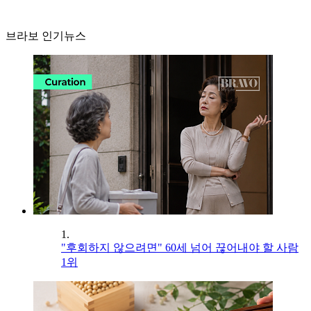
브라보 인기뉴스
1.
"후회하지 않으려면" 60세 넘어 끊어내야 할 사람
1위