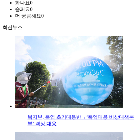
화나요
0
슬퍼요
0
더 궁금해요
0
최신뉴스
복지부, 폭염 초기대응반→‘폭염대응 비상대책본
부’ 격상 대응