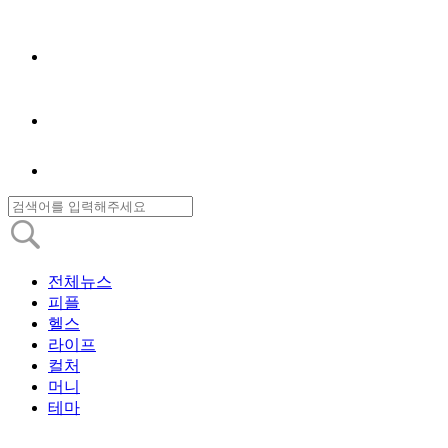
전체뉴스
피플
헬스
라이프
컬처
머니
테마