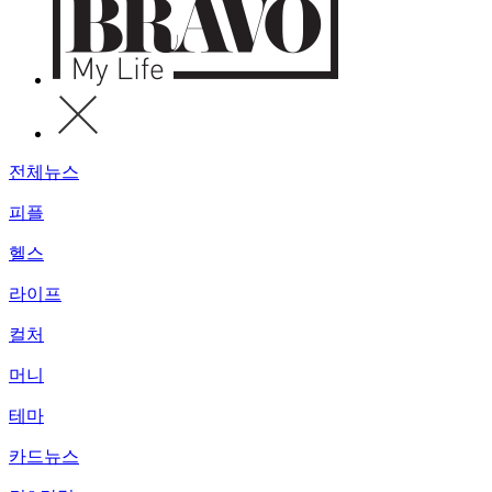
전체뉴스
피플
헬스
라이프
컬처
머니
테마
카드뉴스