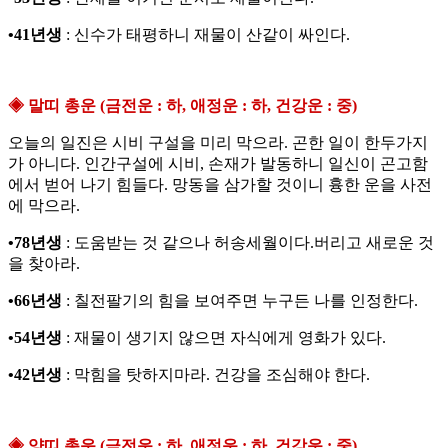
•41년생
: 신수가 태평하니 재물이 산같이 싸인다.
◈ 말띠 총운 (금전운 : 하, 애정운 : 하, 건강운 : 중)
오늘의 일진은 시비 구설을 미리 막으라. 곤한 일이 한두가지
가 아니다. 인간구설에 시비, 손재가 발동하니 일신이 곤고함
에서 벋어 나기 힘들다. 망동을 삼가할 것이니 흉한 운을 사전
에 막으라.
•78년생
: 도움받는 것 같으나 허송세월이다.버리고 새로운 것
을 찾아라.
•66년생
: 칠전팔기의 힘을 보여주면 누구든 나를 인정한다.
•54년생
: 재물이 생기지 않으면 자식에게 영화가 있다.
•42년생
: 막힘을 탓하지마라. 건강을 조심해야 한다.
◈ 양띠 총운 (금전운 : 하, 애정운 : 하, 건강운 : 중)