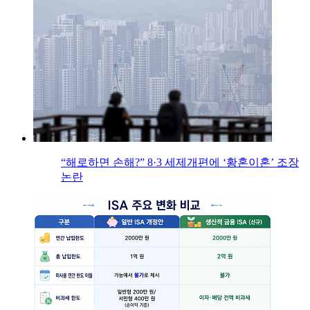
“해로하면 손해?” 8·3 세제개편에 ‘황혼이혼’ 조장
논란