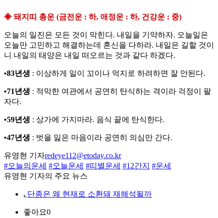
◈ 돼지띠 총운 (금전운 : 하, 애정운 : 하, 건강운 : 중)
오늘의 일진은 모든 것이 막힌다. 내일을 기약하자. 오늘일은
오늘만 고민하고 해결하는데 혼신을 다하라. 내일은 길할 것이
니 내일의 태양은 내일 떠오르는 것과 같다 하겠다.
•83년생
: 이상하게 일이 꼬이나 억지로 하려하면 잘 안된다.
•71년생
: 적막한 여관에서 공연히 탄식하는 격이라 걱정이 팔
자다.
•59년생
: 상가에 가지마라. 음식 끝에 탄식한다.
•47년생
: 벗을 잃은 마음이라 공연히 의심만 간다.
유영현 기자
redeye112@etoday.co.kr
#오늘의운세
#오늘운세
#띠별운세
#12간지
#운세
유영현 기자의 주요 뉴스
⌞
단종은 왜 현재로 소환돼 재해석될까
좋아요
0