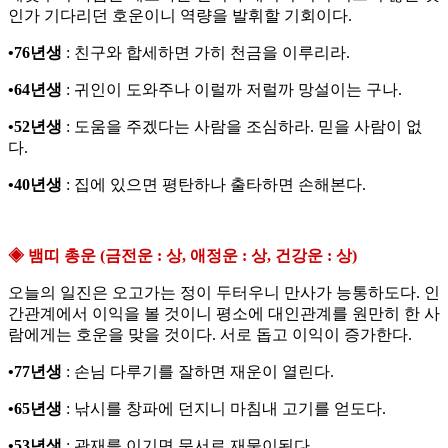
인가 기다리던 호운이니 역량을 발휘할 기회이다.
•76년생
: 친구와 합세하면 가히 천금을 이루리라.
•64년생
: 귀인이 도와주나 이럴까 저럴까 망설이는 구나.
•52년생
: 도움을 주겠다는 사람을 조심하라. 믿을 사람이 없
다.
•40년생
: 집에 있으면 평탄하나 출타하면 손해본다.
◈ 뱀띠 총운 (금전운 : 상, 애정운 : 상, 건강운 : 상)
오늘의 일진은 오고가는 정이 두터우니 만사가 능통하도다. 인
간관계에서 이익을 볼 것이니 평소에 대인관계를 원만히 한 사
람에게는 호운을 맞을 것이다. 서로 돕고 이익이 증가한다.
•77년생
: 손님 다루기를 잘하면 재운이 열린다.
•65년생
: 낚시를 창파에 던지니 마침내 고기를 얻도다.
•53년생
: 관재를 이기면 문서로 재물이된다.