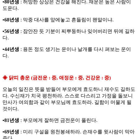
•80년생
: 허망한 상상은 건강을 해친다. 재운은 높은 사람이
도운다.
•68년생
: 막중 대사를 앞에놓고 흔들림이 왠말이냐.
•56년생
: 잠안잔 듯 기분이 찌뿌둥하나 잊어버리면 뒤에 길하
다.
•44년생
: 용돈 정도 생기는 운이나 날개를 다시 펴보는 운이
다.
◈ 닭띠 총운 (금전운 : 중, 애정운 : 중, 건강운 : 중)
오늘의 일진은 뜻을 받들어 부모에게 효도하니 재수도 길하도
다. 수신재가 치국 평천하라. 스스로 다스리고 가정을 돌보니
만사가 여의함과 같이 부모님께 효도하라. 길함이 머물게 될
것이다.
•81년생
: 부모에게 잘하면 금전운이 풀린다.
•69년생
: 미리 구설을 원천봉쇄하라. 손재수를 윗사람이 막아
준다.