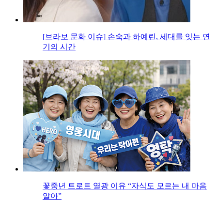
[브라보 문화 이슈] 손숙과 하예린, 세대를 잇는 연
기의 시간
꽃중년 트로트 열광 이유 “자식도 모르는 내 마음
알아”