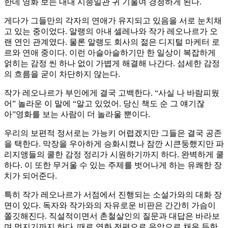
한데 영화 보는 내내 시종일관 귀 기울여 경청하게 된다.
게다가 그들만의 각자의 연애가 유지되고 있음을 서로 눈치채
고 있는 중이었다. 알랭의 아내 셀레나와 작가 레오나르가 오
랜 연인 관계였다. 물론 알랭도 회사의 젊은 디지털 마케터 로
르와 연애 중이다. 이런 아슬아슬하기만 한 일상이 복잡하게
얽히는 감정 씬 하나 없이 가볍게 해결해 나간다. 섬세한 감정
의 흐름을 굳이 차단하지 않는다.
작가 레오나르가 부인에게 결국 고백한다. “사실 나 바람피웠
어” 놀라운 이 말에 “알고 있었어. 당신 책도 순 그 얘기잖
아”영화를 보는 사람이 더 놀라울 뿐이다.
우리의 보편적 정서로는 가능키 어렵겠지만 그들은 결국 공존
을 택한다. 막장을 우아하게 승화시켰나 잠깐 시큰둥했지만 파
리지앵들의 쿨한 감정 정리가 시원하기까지 하다. 완벽하게 쿨
하다. 이 또한 무거울 수 있는 주제를 벗어나게 하는 유쾌한 장
치가 되어준다.
특히 작가 레오나르가 서점에서 진행되는 소설가와의 대화 장
면이 있다. 독자와 작가와의 자유로운 비판은 간간히 가슴이
쫄깃해진다. 직설적이면서 촌철살인의 질문과 대답은 바라보
며 멋지기까지 하다. 때로 영화 전편으로 음악으로 채운 듯한