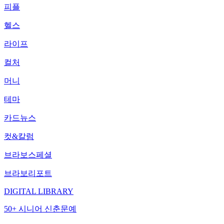
피플
헬스
라이프
컬처
머니
테마
카드뉴스
컷&칼럼
브라보스페셜
브라보리포트
DIGITAL LIBRARY
50+ 시니어 신춘문예