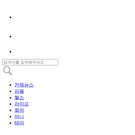
전체뉴스
피플
헬스
라이프
컬처
머니
테마