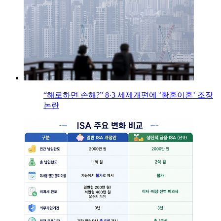
“해로하면 손해?” 8·3 세제개편에 ‘황혼이혼’ 조장
논란