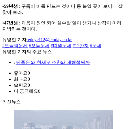
•59년생
: 구름이 비를 만드는 것이다 등 붙일 곳이 보이니 잘
찾아 보라.
•47년생
: 과음이 원인 되어 실수할 일이 생기니 삼감이 미리
처방하는 것이다.
유영현 기자
redeye112@etoday.co.kr
#오늘의운세
#오늘운세
#띠별운세
#12간지
#운세
유영현 기자의 주요 뉴스
⌞
단종은 왜 현재로 소환돼 재해석될까
좋아요
0
화나요
0
슬퍼요
0
더 궁금해요
0
최신뉴스