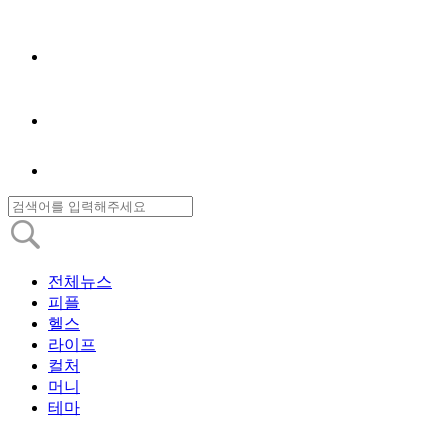
전체뉴스
피플
헬스
라이프
컬처
머니
테마