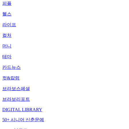
피플
헬스
라이프
컬처
머니
테마
카드뉴스
컷&칼럼
브라보스페셜
브라보리포트
DIGITAL LIBRARY
50+ 시니어 신춘문예