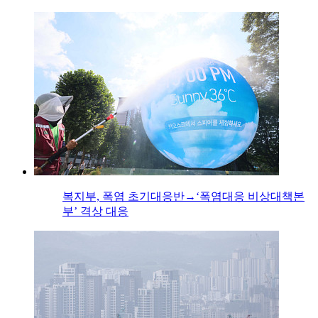
복지부, 폭염 초기대응반→‘폭염대응 비상대책본
부’ 격상 대응