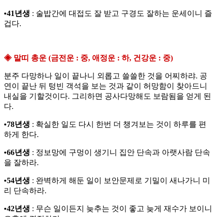
•41년생
: 술밥간에 대접도 잘 받고 구경도 잘하는 운세이니 즐
겁다.
◈ 말띠 총운 (금전운 : 중, 애정운 : 하, 건강운 : 중)
분주 다망하나 일이 끝나니 외롭고 쓸쓸한 것을 어찌하랴. 공
연이 끝난 뒤 텅빈 객석을 보는 것과 같이 허망함이 찾아드니
내실을 기할것이다. 그리하면 공사다망해도 보람됨을 얻게 된
다.
•78년생
: 확실한 일도 다시 한번 더 챙겨보는 것이 하루를 편
하게 한다.
•66년생
: 정보망에 구멍이 생기니 집안 단속과 아랫사람 단속
을 잘하라.
•54년생
: 완벽하게 해둔 일이 보안문제로 기밀이 새나가니 미
리 단속하라.
•42년생
: 무슨 일이든지 늦추는 것이 좋고 늦게 재수가 보이니