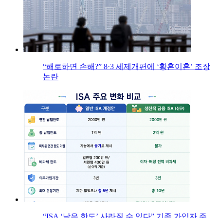
“해로하면 손해?” 8·3 세제개편에 ‘황혼이혼’ 조장
논란
“ISA ‘남은 한도’ 사라질 수 있다” 기존 가입자 주