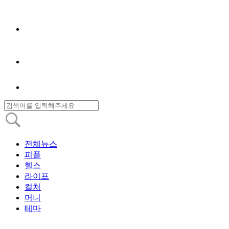
전체뉴스
피플
헬스
라이프
컬처
머니
테마