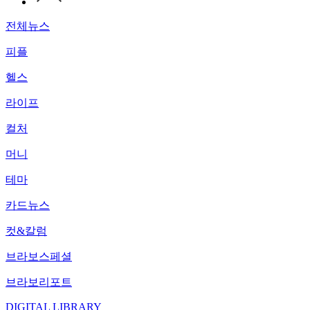
전체뉴스
피플
헬스
라이프
컬처
머니
테마
카드뉴스
컷&칼럼
브라보스페셜
브라보리포트
DIGITAL LIBRARY