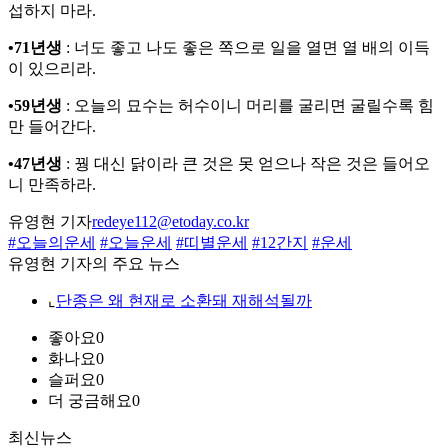
섭하지 마라.
•71년생
: 너도 좋고 나도 좋은 쪽으로 일을 열면 열 배의 이득
이 있으리라.
•59년생
: 오늘의 묘수는 허수이니 머리를 굴리면 굴릴수록 힘
만 들어간다.
•47년생
: 꿩 대신 닭이라 큰 것은 못 얻으나 작은 것은 들어오
니 만족하라.
유영현 기자
redeye112@etoday.co.kr
#오늘의운세
#오늘운세
#띠별운세
#12간지
#운세
유영현 기자의 주요 뉴스
⌞
단종은 왜 현재로 소환돼 재해석될까
좋아요
0
화나요
0
슬퍼요
0
더 궁금해요
0
최신뉴스