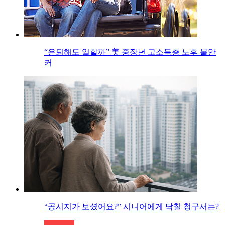
“은퇴해도 일할까” 美 중장년 고소득층 노후 불안
커
“공시지가 보셨어요?” 시니어에게 닥칠 청구서는?