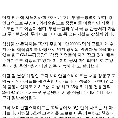
단지 인근에 서울지하철 7호선, 1호선 부평구청역이 있다. 경
인고속도로 부평IC, 외곽순환도로 중동IC를 이용하면 서울과
수도권으로 이동이 쉽다. 부평구청과 우체국 등 관공서가 가깝
고 롯데백화점, 롯데마트, 이마트 등 쇼핑시설도 갖춰져 있다.
삼성물산 관계자는 “단지 주변에 1만2000여명의 근로자와 수
천 개의 협력업체를 바탕으로 인천 경제의 견인차 역할을 하고
있는 한국GM 부평공장과 각종 기업들이 자리 잡고 있어 배후
주거지로도 각광받고 있다”며 “이미 공사 마무리단계로 분양
후 6개월 후인 9월경이면 입주 가능하다”고 설명했다.
이달 말 분양 예정인 고덕 래미안힐스테이트는 서울 강동구 고
덕동 시영아파트를 재건축한 아파트다. 삼성물산과 현대건설
의 공동사업지로 지하 3층, 지상 최고 35층 51개동 전용면적
59~192㎡ 3658가구로 구성됐다. 이 중 전용 84~182㎡ 1114가
구가 일반분양된다.
고덕 래미안힐스테이트는 고덕동에서 5년 만에 나오는 새 아
파트다. 지하철 5호선 고덕역을 도보로 이용 가능하고 천호대