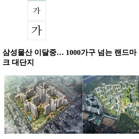
삼성물산 이달중… 1000가구 넘는 랜드마
크 대단지