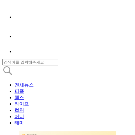
전체뉴스
피플
헬스
라이프
컬처
머니
테마