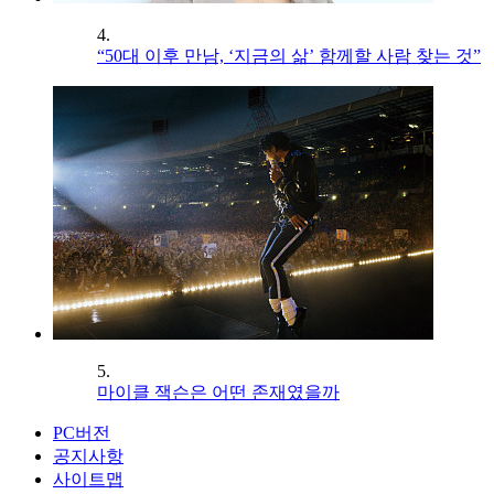
4.
“50대 이후 만남, ‘지금의 삶’ 함께할 사람 찾는 것”
5.
마이클 잭슨은 어떤 존재였을까
PC버전
공지사항
사이트맵