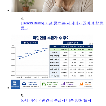
4.
[Trend&Bravo] 거절 못 하는 시니어가 끊어야 할 행
동 5
5.
65세 이상 국민연금 수급자 비중 80% ‘돌파’