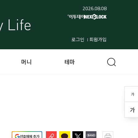
2026.08.08
로그인
회원가입
머니
테마
가
가
선호매체 추가