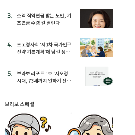
3.
소액 직역연금 받는 노인, 기
초연금 수령 길 열린다
4.
초고령사회 ‘제1차 국가인구
전략 기본계획’에 담길 정책
은
5.
브라보 리포트 1호 ‘사오정
시대, 73세까지 일하기 전략’
발간
브라보 스페셜