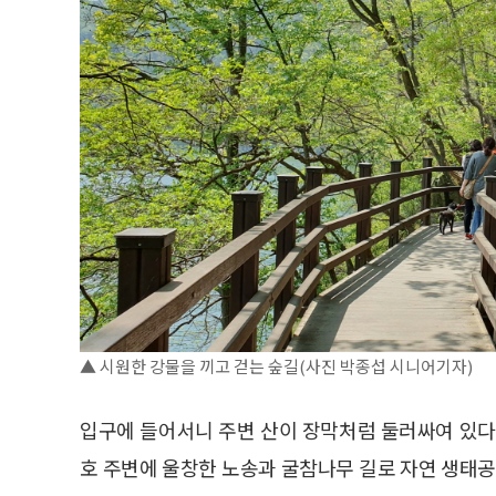
▲ 시원한 강물을 끼고 걷는 숲길(사진 박종섭 시니어기자)
입구에 들어서니 주변 산이 장막처럼 둘러싸여 있다
호 주변에 울창한 노송과 굴참나무 길로 자연 생태공