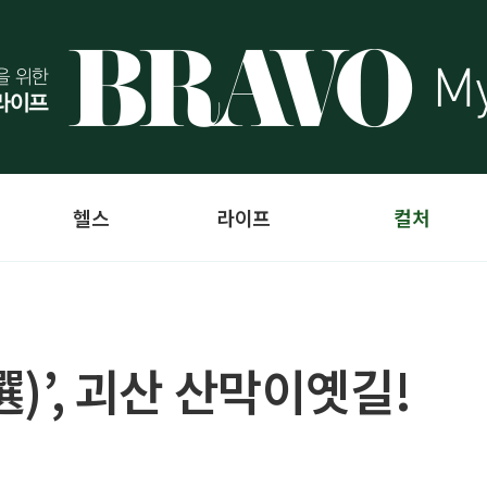
헬스
라이프
컬처
選)’, 괴산 산막이옛길!