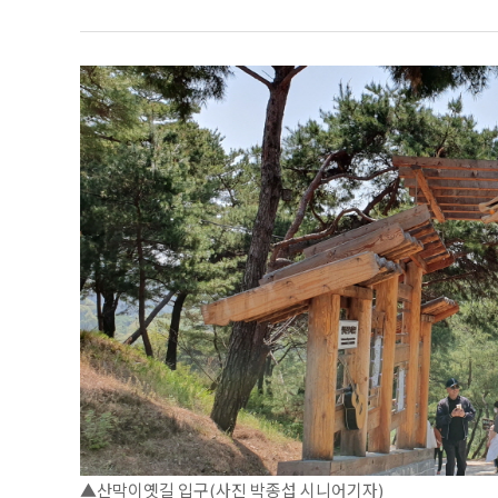
▲산막이옛길 입구(사진 박종섭 시니어기자)