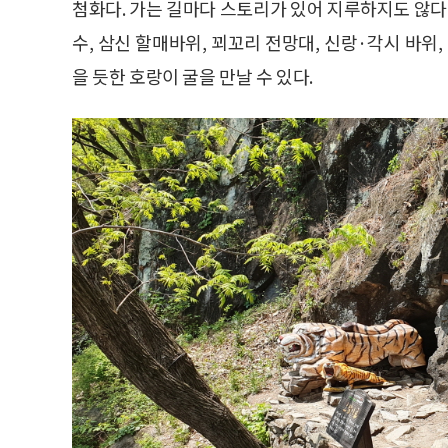
첨화다. 가는 길마다 스토리가 있어 지루하지도 않다. 
수, 삼신 할매바위, 꾀꼬리 전망대, 신랑·각시 바위
을 듯한 호랑이 굴을 만날 수 있다.