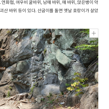
연화협, 여우비 굴바위, 남매 바위, 매 바위, 앉은뱅이 약
, 괴산 바위 등이 있다. 산굽이를 돌면 옛날 호랑이가 살았