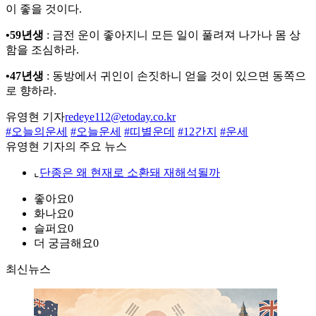
이 좋을 것이다.
•59년생
: 금전 운이 좋아지니 모든 일이 풀려져 나가나 몸 상
함을 조심하라.
•47년생
: 동방에서 귀인이 손짓하니 얻을 것이 있으면 동쪽으
로 향하라.
유영현 기자
redeye112@etoday.co.kr
#오늘의운세
#오늘운세
#띠별운데
#12간지
#운세
유영현 기자의 주요 뉴스
⌞
단종은 왜 현재로 소환돼 재해석될까
좋아요
0
화나요
0
슬퍼요
0
더 궁금해요
0
최신뉴스