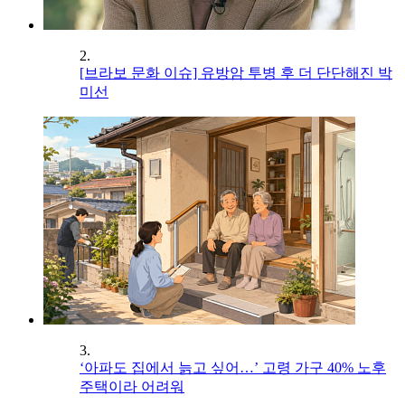
2.
[브라보 문화 이슈] 유방암 투병 후 더 단단해진 박
미선
3.
‘아파도 집에서 늙고 싶어…’ 고령 가구 40% 노후
주택이라 어려워