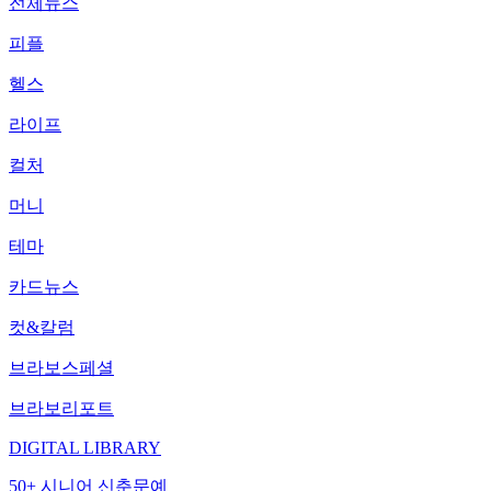
전체뉴스
피플
헬스
라이프
컬처
머니
테마
카드뉴스
컷&칼럼
브라보스페셜
브라보리포트
DIGITAL LIBRARY
50+ 시니어 신춘문예