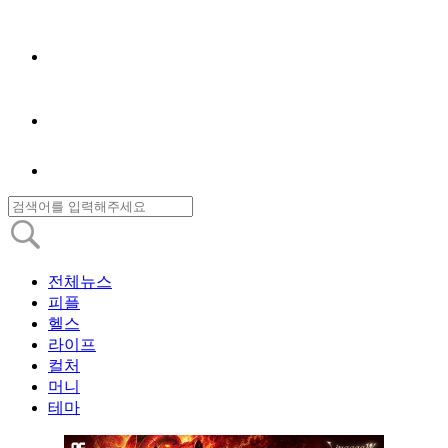
전체뉴스
피플
헬스
라이프
컬처
머니
테마