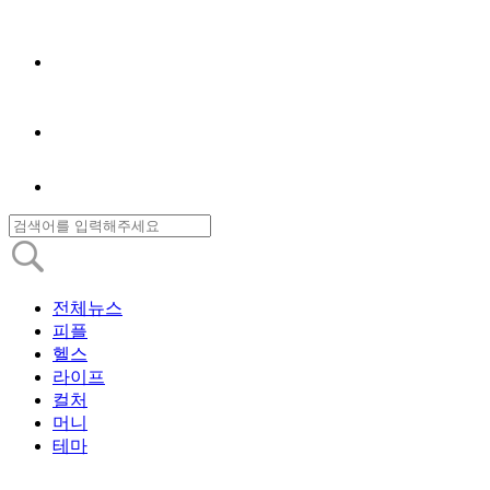
전체뉴스
피플
헬스
라이프
컬처
머니
테마