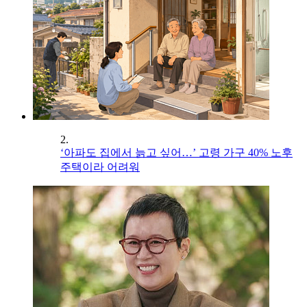
2.
‘아파도 집에서 늙고 싶어…’ 고령 가구 40% 노후
주택이라 어려워