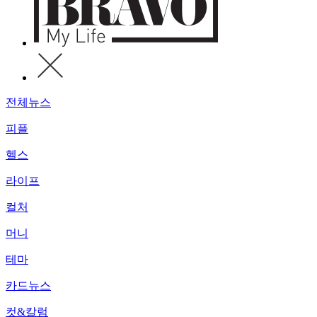
전체뉴스
피플
헬스
라이프
컬처
머니
테마
카드뉴스
컷&칼럼