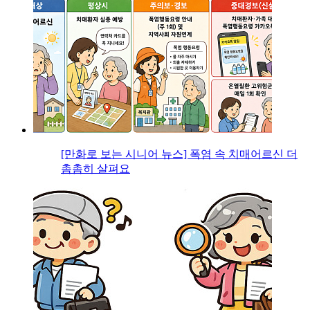
[만화로 보는 시니어 뉴스] 폭염 속 치매어르신 더
촘촘히 살펴요