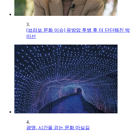
3.
[브라보 문화 이슈] 유방암 투병 후 더 단단해진 박
미선
4.
광명, 시간을 걷는 문화 마실길