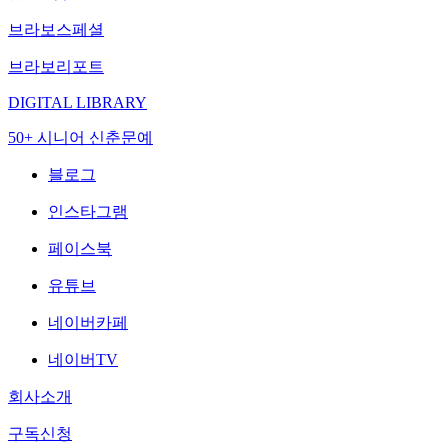
브라보스페셜
브라보리포트
DIGITAL LIBRARY
50+ 시니어 신춘문예
블로그
인스타그램
페이스북
유튜브
네이버카페
네이버TV
회사소개
구독신청