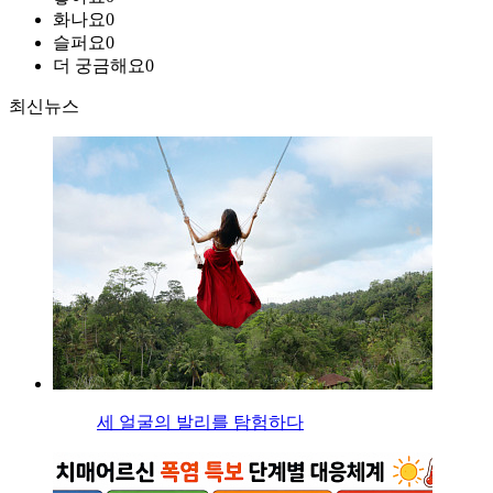
화나요
0
슬퍼요
0
더 궁금해요
0
최신뉴스
세 얼굴의 발리를 탐험하다