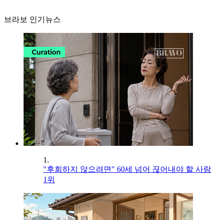
브라보 인기뉴스
1.
"후회하지 않으려면" 60세 넘어 끊어내야 할 사람
1위