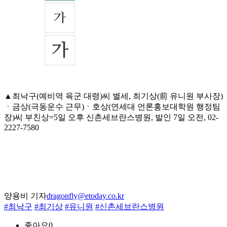
▲최낙구(예비역 육군 대령)씨 별세, 최기상(前 유니원 부사장)
ㆍ금상(극동운수 근무)ㆍ호상(연세대 언론홍보대학원 행정팀
장)씨 부친상=5일 오후 신촌세브란스병원, 발인 7일 오전, 02-
2227-7580
양용비 기자
dragonfly@etoday.co.kr
#최낙구
#최기상
#유니원
#신촌세브란스병원
좋아요
0