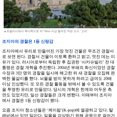
▲트빌리시에서 북서쪽으로 약 76km 이상 떨어진 작은 도시 ‘고리’
조지아의 경찰은 1등 신랑감
조지아에서 유리로 만들어진 가장 멋진 건물은 무조건 경찰서
로 보면 된다. 경찰서 건물이 이토록 환하고 밝고, 멋진 데는 이
유가 있다. 러시아로부터 독립한 후 집권한 ‘사카슈빌리’ 전 대
통령은 경찰 개혁을 추진했다. 2004년 부패의 화신이었던 경찰
수장과 3만 명의 경찰을 일시에 해고한 뒤 새 경찰을 모집해 완
벽한 물갈이를 했다. 뇌물을 받지 못하게 하려고 급여도 20배
이상 인상했다. 또 모든 경찰 활동을 밖에서 볼 수 있도록 건물
을 투명한 유리로 만들었다. 당시의 개혁은 한계와 어두운 측
면도 있었지만, 일선 경찰들은 크게 변했다. 이때부터 조지아
에서 경찰은 1등 신랑감이 됐다.
요즘 조지아 청소년들은 ‘케이팝’(K-pop)에 열광하고 있다. 탈
레비에서 있던 일이다. 일몰을 감상하기 위해 공원으로 걸어가