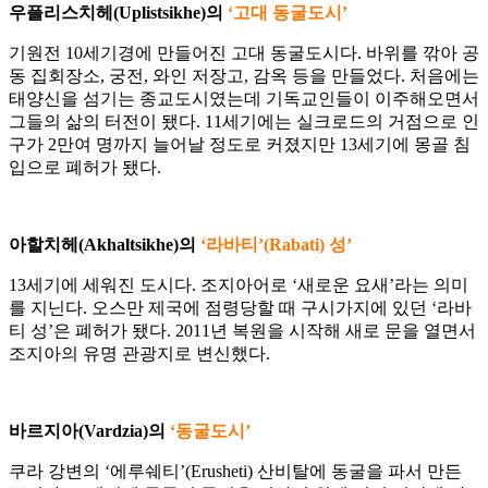
우플리스치헤(Uplistsikhe)의
‘고대 동굴도시’
기원전 10세기경에 만들어진 고대 동굴도시다. 바위를 깎아 공
동 집회장소, 궁전, 와인 저장고, 감옥 등을 만들었다. 처음에는
태양신을 섬기는 종교도시였는데 기독교인들이 이주해오면서
그들의 삶의 터전이 됐다. 11세기에는 실크로드의 거점으로 인
구가 2만여 명까지 늘어날 정도로 커졌지만 13세기에 몽골 침
입으로 폐허가 됐다.
아할치헤(Akhaltsikhe)의
‘라바티’(Rabati) 성’
13세기에 세워진 도시다. 조지아어로 ‘새로운 요새’라는 의미
를 지닌다. 오스만 제국에 점령당할 때 구시가지에 있던 ‘라바
티 성’은 폐허가 됐다. 2011년 복원을 시작해 새로 문을 열면서
조지아의 유명 관광지로 변신했다.
바르지아(Vardzia)의
‘동굴도시’
쿠라 강변의 ‘에루쉐티’(Erusheti) 산비탈에 동굴을 파서 만든