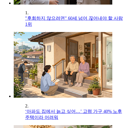
1.
"후회하지 않으려면" 60세 넘어 끊어내야 할 사람
1위
2.
‘아파도 집에서 늙고 싶어…’ 고령 가구 40% 노후
주택이라 어려워