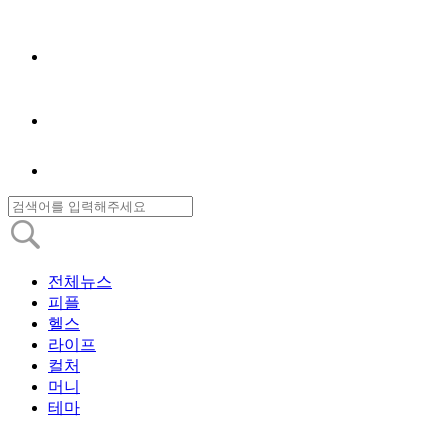
전체뉴스
피플
헬스
라이프
컬처
머니
테마