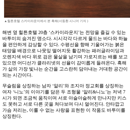
▲힐튼호텔 스카이라운지에서 본 흑해(서동환 시니어 기자 )
해변 옆 힐튼호텔 20층 ‘스카이라운지’는 전망을 즐길 수 있는
바투미의 숨겨진 명소다. 시시각각 다르게 물드는 바다와 하늘
을 편안하게 감상할 수 있다. 수평선을 향해 기울어가는 붉은
태양을 배경으로 나뭇잎 떨어지듯 활강하는 패러글라이딩과
오렌지색 바다 위로 검은 물살을 남기며 가로지르는 배를 보고
있으면 어디선가 클라리넷의 선율이 감미롭게 들려온다. 흑해
가 삶의 가장 빛나는 순간을 고스란히 담아내는 거대한 공간이
되는 시간이다.
무슬림을 상징하는 남자 ‘알리’와 조지아 정교회를 상징하는
여자 ‘니노’의 이야기를 담은 두 조형물 ‘알리&니노’는 저녁 7
시가 되면 조금씩 움직이며 서로 아슬아슬하게 만나지만 키스
도 못하고 서로 다른 곳을 쳐다보며 다시 멀어진다. 안타깝고
가슴 저리는, 이룰 수 없는 사랑을 표현한 이 작품도 바투미를
상징한다.