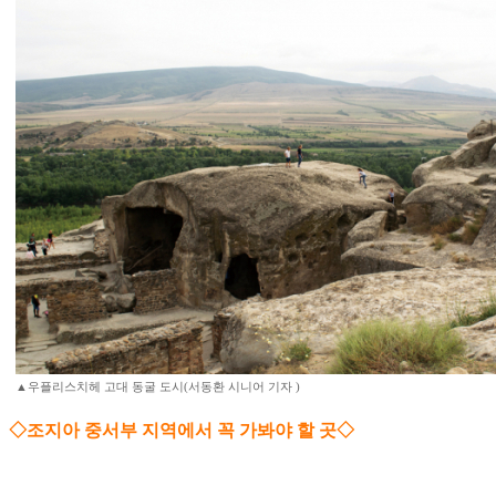
▲우플리스치헤 고대 동굴 도시(서동환 시니어 기자 )
◇조지아 중서부 지역에서 꼭 가봐야 할 곳◇