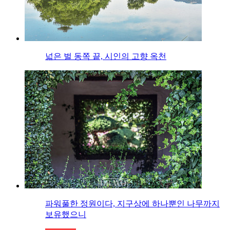
넓은 벌 동쪽 끝, 시인의 고향 옥천
파워풀한 정원이다, 지구상에 하나뿐인 나무까지
보유했으니