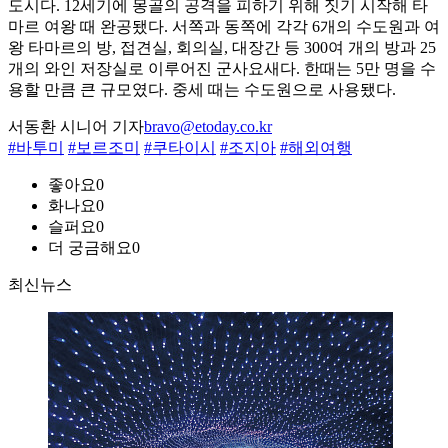
도시다. 12세기에 몽골의 공격을 피하기 위해 짓기 시작해 타
마르 여왕 때 완공됐다. 서쪽과 동쪽에 각각 6개의 수도원과 여
왕 타마르의 방, 접견실, 회의실, 대장간 등 300여 개의 방과 25
개의 와인 저장실로 이루어진 군사요새다. 한때는 5만 명을 수
용할 만큼 큰 규모였다. 중세 때는 수도원으로 사용됐다.
서동환 시니어 기자
bravo@etoday.co.kr
#바투미
#보르조미
#쿠타이시
#조지아
#해외여행
좋아요
0
화나요
0
슬퍼요
0
더 궁금해요
0
최신뉴스