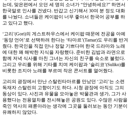
는데, 맞은편에서 오던 세 명의 소녀가 “안녕하세요?” 하면서
한국말로 인사를 건넸다. 반갑고 신기해서 30여 분 정도 대화
를 나눴다. 소녀들은 케이팝이 너무 좋아서 한국어 공부를 하
고 있다고 했다.
‘고리’(Gori)의 게스트하우스에서 케이팝 때문에 전공을 아예
‘동양 언어’로 선택하려 한다는 ‘타마르’(Tamar)도 우리를 반겨
줬다. 한국인을 직접 만나 정말 기쁘다며 한국 드라마와 노래
에 대한 꽤 해박한 지식을 자랑했다. 준비한 김밥과 라면으로
함께 저녁 식사를 마친 그녀는 자신의 친구를 숙소로 불렀다.
그리고 우리를 위해 기타를 치며 케이팝과 ‘술리코’(Suliko)를
비롯한 조지아 노래를 부르며 작은 콘서트를 열어줬다.
고리의 광장에서 만난 스탈린타마르를 만났던 ‘고리’는 소련
독재자 스탈린의 고향이기도 하다. 시청 광장에 아직도 그의
동상이 있다. 사진과 유물을 모아놓은 박물관과 생가, 그가 사
용했다는 전용열차를 전시해놓은 공원도 있다. 수많은 사람을
죽인 역사의 패륜아라는 생각에 그곳을 둘러보는 동안 기분이
유쾌하지 않았다.