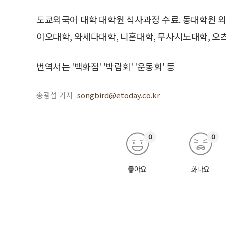
도쿄외국어 대학 대학원 석사과정 수료. 동대학원
이오대학, 와세다대학, 니혼대학, 무사시노대학, 
번역서는 '백화점' '박람회' '운동회' 등
송광섭 기자
songbird@etoday.co.kr
0
0
좋아요
화나요