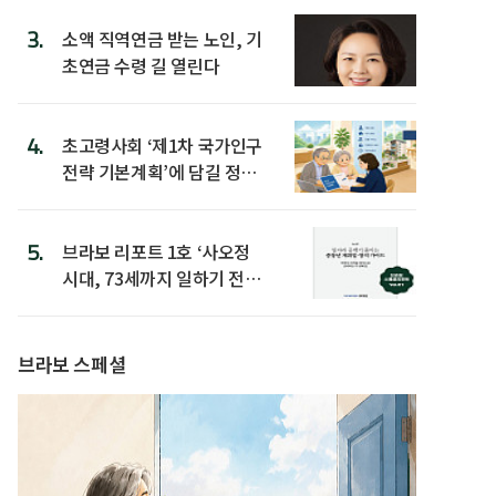
3.
소액 직역연금 받는 노인, 기
초연금 수령 길 열린다
4.
초고령사회 ‘제1차 국가인구
전략 기본계획’에 담길 정책
은
5.
브라보 리포트 1호 ‘사오정
시대, 73세까지 일하기 전략’
발간
브라보 스페셜