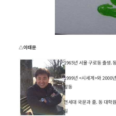
△이태문
1965년 서울 구로동 출생
1999년 <시세계>와 200
활동
연세대 국문과 졸. 동 대학
일