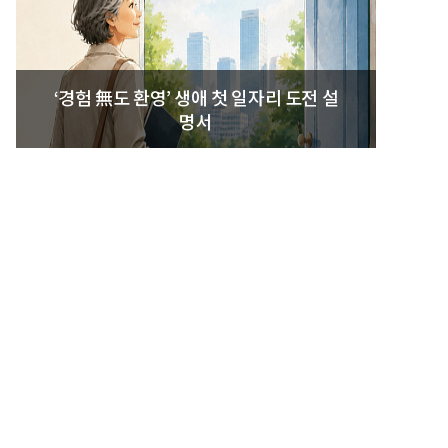
‘경험 無도 환영’ 생애 첫 일자리 도전 설
명서