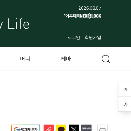
2026.08.07
로그인
회원가입
머니
테마
가
가
선호매체 추가