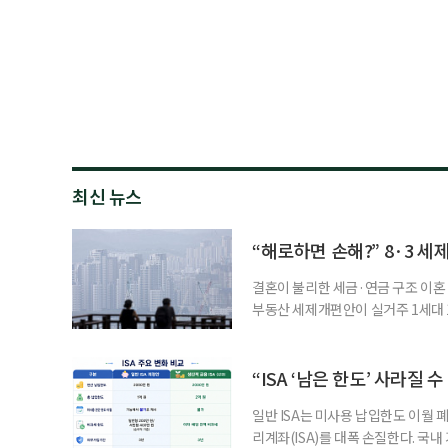
최신 뉴스
“해로하면 손해?” 8·3 세
결혼이 불리한 세금·연금 구조 이혼 
부동산 세제개편안이 실거주 1세대 1
고령 부부에게는 혼인을 유지하는 
세는 개인별로 부과하지만, 1세대 
부가 각자 집 한 채씩을 보유하면 한
“ISA ‘남은 한도’ 사라질 
일반 ISA는 미사용 납입한도 이월 
리계좌(ISA)를 대폭 손질한다. 국