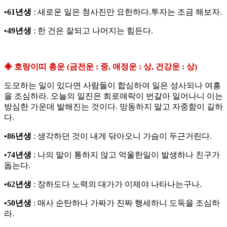
•61년생
: 새로운 일은 청사진만 요한하다.투자는 조금 해보자.
•49년생
: 한 건은 잘되고 나머지는 힘든다.
◈ 호랑이띠 총운 (금전운 : 중, 애정운 : 상, 건강운 : 상)
도모하는 일이 있다면 사람들이 합심하여 일은 성사되나 여흥
을 조심하라. 오늘의 일진은 희로애락이 번갈아 일어나니 이는
방심한 가운데 발해진는 것이다. 망동하지 말고 자중함이 길하
다.
•86년생
: 생각하던 것이 내게 닦아오니 가슴이 두근거린다.
•74년생
: 나의 말이 통하지 않고 억울한일이 발생하나 친구가
돕는다.
•62년생
: 장하도다 노력의 대가가 이제야 나타나는구나.
•50년생
: 매사 순탄하나 가짜가 진짜 행세하니 도둑을 조심하
라.