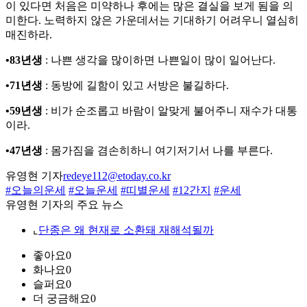
이 있다면 처음은 미약하나 후에는 많은 결실을 보게 됨을 의
미한다. 노력하지 않은 가운데서는 기대하기 어려우니 열심히
매진하라.
•83년생
: 나쁜 생각을 많이하면 나쁜일이 많이 일어난다.
•71년생
: 동방에 길함이 있고 서방은 불길하다.
•59년생
: 비가 순조롭고 바람이 알맞게 불어주니 재수가 대통
이라.
•47년생
: 몸가짐을 겸손히하니 여기저기서 나를 부른다.
유영현 기자
redeye112@etoday.co.kr
#오늘의운세
#오늘운세
#띠별운세
#12간지
#운세
유영현 기자의 주요 뉴스
⌞
단종은 왜 현재로 소환돼 재해석될까
좋아요
0
화나요
0
슬퍼요
0
더 궁금해요
0