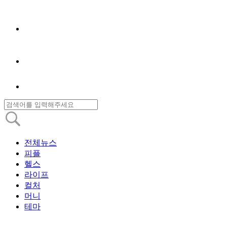
전체뉴스
피플
헬스
라이프
컬처
머니
테마