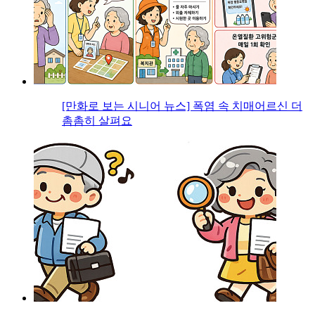
[만화로 보는 시니어 뉴스] 폭염 속 치매어르신 더
촘촘히 살펴요