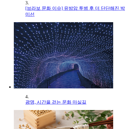
3.
[브라보 문화 이슈] 유방암 투병 후 더 단단해진 박
미선
4.
광명, 시간을 걷는 문화 마실길