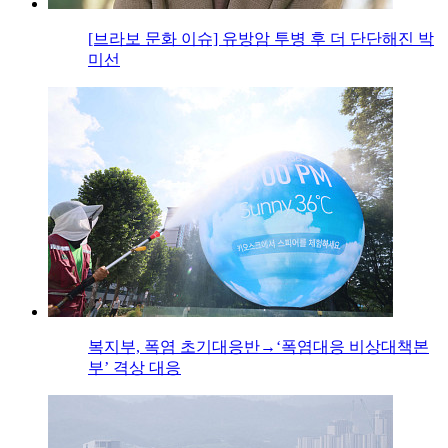
[브라보 문화 이슈] 유방암 투병 후 더 단단해진 박
미선
복지부, 폭염 초기대응반→‘폭염대응 비상대책본
부’ 격상 대응