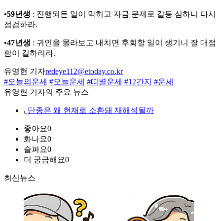
•59년생
: 진행되든 일이 막히고 자금 문제로 갈등 심하니 다시
점검하라.
•47년생
: 귀인을 몰라보고 내치면 후회할 일이 생기니 잘 대접
함이 길하리라.
유영현 기자
redeye112@etoday.co.kr
#오늘의운세
#오늘운세
#띠별운세
#12간지
#운세
유영현 기자의 주요 뉴스
⌞
단종은 왜 현재로 소환돼 재해석될까
좋아요
0
화나요
0
슬퍼요
0
더 궁금해요
0
최신뉴스