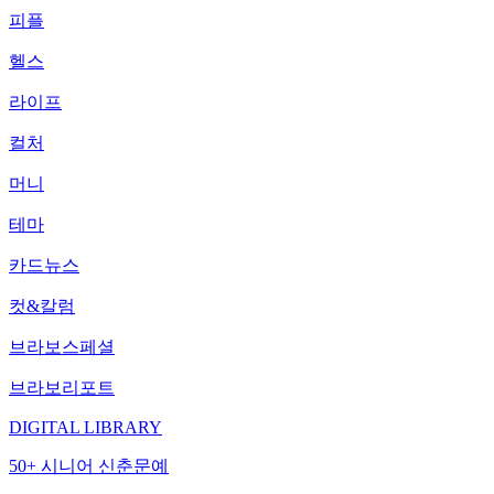
피플
헬스
라이프
컬처
머니
테마
카드뉴스
컷&칼럼
브라보스페셜
브라보리포트
DIGITAL LIBRARY
50+ 시니어 신춘문예