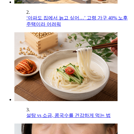
2.
‘아파도 집에서 늙고 싶어…’ 고령 가구 40% 노후
주택이라 어려워
3.
설탕 vs 소금, 콩국수를 건강하게 먹는 법