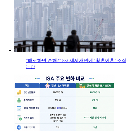
“해로하면 손해?” 8·3 세제개편에 ‘황혼이혼’ 조장
논란