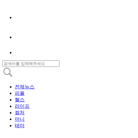
전체뉴스
피플
헬스
라이프
컬처
머니
테마