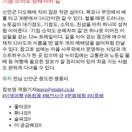
기점·소악도 순례자의 길
신안군 다도해에 자리 잡은 작은 섬이다. 목포나 무안에서 배
를 타고 30분에서 1시간이면 갈 수 있다. 썰물 때면 드러나는
노둣길이 대기점도, 기점도, 소악도, 진섬을 마치 하나의 섬처
럼 이어준다. ‘기점·소악도 순례자의 길’은 하나로 이어진 이
섬들을 걷는 12㎞ 트레일이다. 길을 이어 걷는 중간에 예수의
제자 12사도의 이름을 딴 열두 개의 예배당을 쉼터처럼 만날
수 있다. 참고로 섬에는 마을 사무국에서 운영하는 식당과 게
스트하우스가 한 곳 있으며 섬 누리집에는 교통편과 노둣길 물
때 등 여행에 필요한 정보가 잘 정리되어 있어 처음 가는 사람
도 편하게 다녀올 수 있다.
위치
전남 신안군 증도면 병풍리
장보영 객원기자
bravo@etoday.co.kr
#이색여행
#유럽풍
#해안사구
#문화체험
#지중해
좋아요
0
화나요
0
슬퍼요
0
더 궁금해요
0