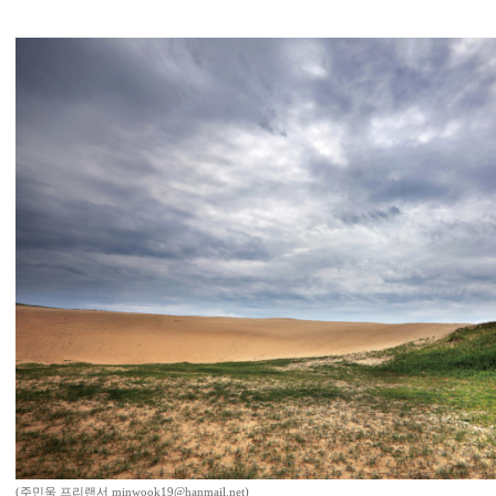
(주민욱 프리랜서 minwook19@hanmail.net)