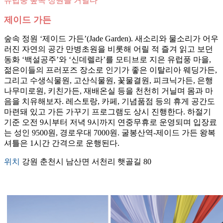
유럽풍 숲속 정원을 거닐다
제이드 가든
숲속 정원 ‘제이드 가든’(Jade Garden). 새소리와 물소리가 어우
러진 자연의 공간 만병초원을 비롯해 어릴 적 즐겨 읽고 보던
동화 ‘백설공주’와 ‘신데렐라’를 모티브로 지은 유럽풍 마을,
젊은이들의 프러포즈 장소로 인기가 좋은 이탈리아 웨딩가든,
그리고 수생식물원, 고산식물원, 꽃물결원, 피크닉가든, 은행
나무미로원, 키친가든, 재배온실 등을 천천히 거닐며 몸과 마
음을 치유해보자. 레스토랑, 카페, 기념품점 등의 휴게 공간도
마련돼 있고 가든 가꾸기 프로그램도 상시 진행한다. 하절기
기준 오전 9시부터 저녁 9시까지 연중무휴로 운영되며 입장료
는 성인 9500원, 경로우대 7000원. 굴봉산역-제이드 가든 왕복
셔틀은 1시간 간격으로 운행된다.
위치
강원 춘천시 남산면 서천리 햇골길 80