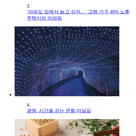
3.
‘아파도 집에서 늙고 싶어…’ 고령 가구 40% 노후
주택이라 어려워
4.
광명, 시간을 걷는 문화 마실길