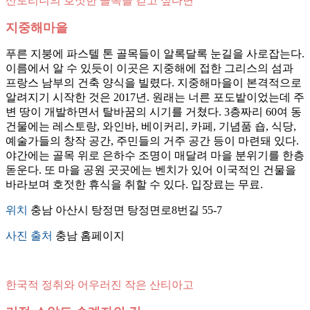
산토리니의 호젓한 골목을 걷고 싶다면
지중해마을
푸른 지붕에 파스텔 톤 골목들이 알록달록 눈길을 사로잡는다.
이름에서 알 수 있듯이 이곳은 지중해에 접한 그리스의 섬과
프랑스 남부의 건축 양식을 빌렸다. 지중해마을이 본격적으로
알려지기 시작한 것은 2017년. 원래는 너른 포도밭이었는데 주
변 땅이 개발하면서 탈바꿈의 시기를 거쳤다. 3층짜리 60여 동
건물에는 레스토랑, 와인바, 베이커리, 카페, 기념품 숍, 식당,
예술가들의 창작 공간, 주민들의 거주 공간 등이 마련돼 있다.
야간에는 골목 위로 은하수 조명이 매달려 마을 분위기를 한층
돋운다. 또 마을 공원 곳곳에는 벤치가 있어 이국적인 건물을
바라보며 호젓한 휴식을 취할 수 있다. 입장료는 무료.
위치
충남 아산시 탕정면 탕정면로8번길 55-7
사진 출처
충남 홈페이지
한국적 정취와 어우러진 작은 산티아고