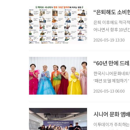
“은퇴해도 소비
은퇴 이후에도 적극적
어나면서 향후 10년
문화, 여행, 뷰티 등
2026-05-19 13:30
전망된다. 한
“60년 만에 드
한국시니어문화네트웍스
‘패션 모델 체험하기
착용하고 메이크업을 받은 뒤 모델처
2026-05-13 06:00
처음에는 “결혼식 때
시니어 문화 앰배
이투데이가 주최하는 시