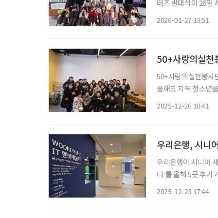
터즈 발대식이 26일 서울 
보 프로젝트의 본격적
2026-01-27 13:51
50+사랑의실천봉
50+사랑의실천봉사단
올해도 지역 청소년을
50+사랑의실천봉사단
2025-12-26 10:41
위해 봉사활동을 시작
우리은행, 시니어
우리은행이 시니어 세대
터’를 올해 5곳 추가 개소하며 
노인종합지원센터와 함
2025-12-23 17:44
생활에서 접하는 디지