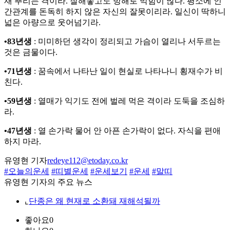
재 뿌리는 격이라. 잘해놓고도 방해로 막힘이 많다. 평소에 인
간관계를 돈독히 하지 않은 자신의 잘못이리라. 일신이 딱하니
넓은 아량으로 웃어넘기라.
•83년생
: 미미하던 생각이 정리되고 가슴이 열리나 서두르는
것은 금물이다.
•71년생
: 꿈속에서 나타난 일이 현실로 나타나니 횡재수가 비
친다.
•59년생
: 열매가 익기도 전에 벌레 먹은 격이라 도둑을 조심하
라.
•47년생
: 열 손가락 물어 안 아픈 손가락이 없다. 자식을 편애
하지 마라.
유영현 기자
redeye112@etoday.co.kr
#오늘의운세
#띠별운세
#운세보기
#운세
#말띠
유영현 기자의 주요 뉴스
⌞
단종은 왜 현재로 소환돼 재해석될까
좋아요
0