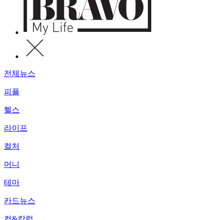
전체뉴스
피플
헬스
라이프
컬처
머니
테마
카드뉴스
컷&칼럼