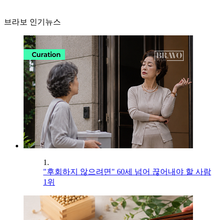
브라보 인기뉴스
1.
"후회하지 않으려면" 60세 넘어 끊어내야 할 사람
1위