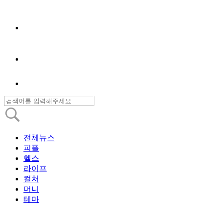
전체뉴스
피플
헬스
라이프
컬처
머니
테마