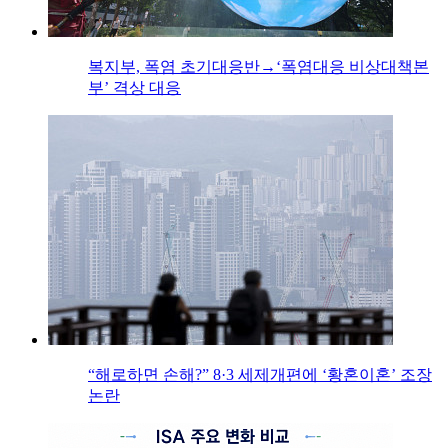
복지부, 폭염 초기대응반→‘폭염대응 비상대책본
부’ 격상 대응
“해로하면 손해?” 8·3 세제개편에 ‘황혼이혼’ 조장
논란