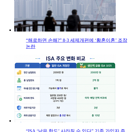
“해로하면 손해?” 8·3 세제개편에 ‘황혼이혼’ 조장
논란
“ISA ‘남은 한도’ 사라질 수 있다” 기존 가입자 주