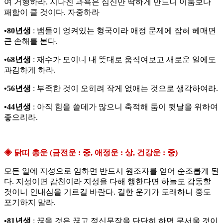
여 거행하라. 지나친 과욕은 심신만 딱하게 만드니 이룸보다
패함이 클 것이다. 자중하라
•80년생
: 뱀들이 엉켜있는 형국이라 애정 문제에 잡혀 헤매면
큰 손해를 본다.
•68년생
: 재수가 모이니 내 뜻대로 움직여보고 새로운 일에도
과감하게 하라.
•56년생
: 부족한 것이 오히려 작게 없애는 것으로 생각하여라.
•44년생
: 아직 힘을 쓸데가 많으니 축적해 둠이 뒷날을 위하여
좋으리라.
◈ 닭띠 총운 (금전운 : 중, 애정운 : 상, 건강운 : 중)
모든 일에 지성으로 임하면 반드시 원조자를 얻어 순조롭게 된
다. 지성이면 감천이라 지성을 다해 행한다면 하늘도 감동할
것이니 인내심을 기르길 바란다. 길한 운기가 도래하니 중도
포기하지 말라.
•81년생
: 끊을 것은 끊고 정신무장을 단단히 하면 무서울 것이