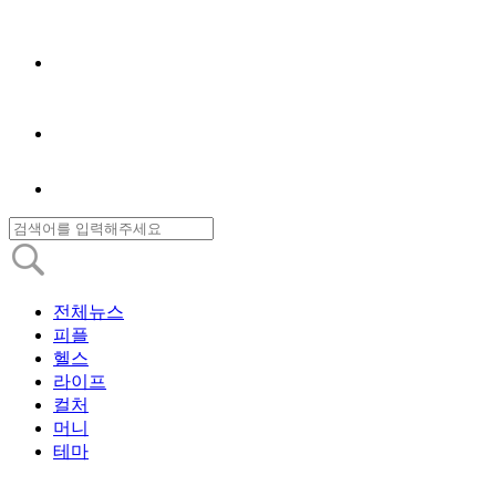
전체뉴스
피플
헬스
라이프
컬처
머니
테마