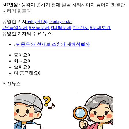
•47년생
: 생각이 변하기 전에 일을 처리해야지 늦어지면 결단
내리기 힘들다.
유영현 기자
redeye112@etoday.co.kr
#오늘의운세
#오늘운세
#띠별운세
#12간지
#운세보기
유영현 기자의 주요 뉴스
⌞
단종은 왜 현재로 소환돼 재해석될까
좋아요
0
화나요
0
슬퍼요
0
더 궁금해요
0
최신뉴스