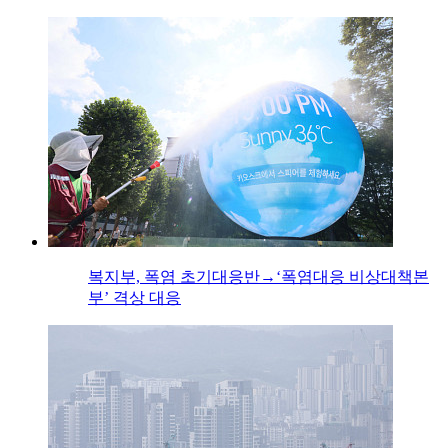
복지부, 폭염 초기대응반→‘폭염대응 비상대책본
부’ 격상 대응