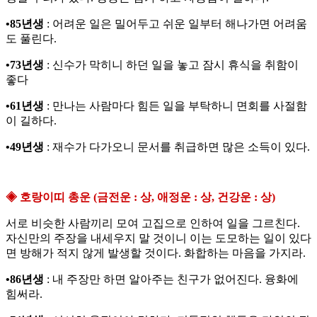
•85년생
: 어려운 일은 밀어두고 쉬운 일부터 해나가면 어려움
도 풀린다.
•73년생
: 신수가 막히니 하던 일을 놓고 잠시 휴식을 취함이
좋다
•61년생
: 만나는 사람마다 힘든 일을 부탁하니 면회를 사절함
이 길하다.
•49년생
: 재수가 다가오니 문서를 취급하면 많은 소득이 있다.
◈ 호랑이띠 총운 (금전운 : 상, 애정운 : 상, 건강운 : 상)
서로 비슷한 사람끼리 모여 고집으로 인하여 일을 그르친다.
자신만의 주장을 내세우지 말 것이니 이는 도모하는 일이 있다
면 방해가 적지 않게 발생할 것이다. 화합하는 마음을 가지라.
•86년생
: 내 주장만 하면 알아주는 친구가 없어진다. 융화에
힘써라.