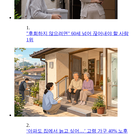
1.
"후회하지 않으려면" 60세 넘어 끊어내야 할 사람
1위
2.
‘아파도 집에서 늙고 싶어…’ 고령 가구 40% 노후