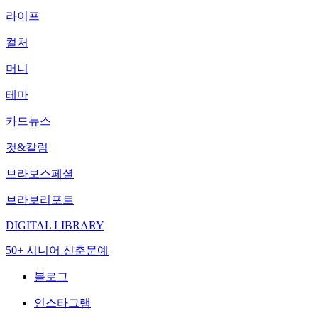
라이프
컬처
머니
테마
카드뉴스
컷&칼럼
브라보스페셜
브라보리포트
DIGITAL LIBRARY
50+ 시니어 신춘문예
블로그
인스타그램