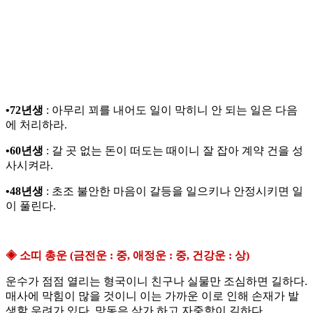
•72년생
: 아무리 꾀를 내어도 일이 막히니 안 되는 일은 다음
에 처리하라.
•60년생
: 갈 곳 없는 돈이 떠도는 때이니 잘 잡아 계약 건을 성
사시켜라.
•48년생
: 초조 불안한 마음이 갈등을 일으키나 안정시키면 일
이 풀린다.
◈ 소띠 총운 (금전운 : 중, 애정운 : 중, 건강운 : 상)
운수가 점점 열리는 형국이니 친구나 실물만 조심하면 길하다.
매사에 막힘이 많을 것이니 이는 가까운 이로 인해 손재가 발
생할 우려가 있다. 망동은 삼가 하고 자중함이 길하다.