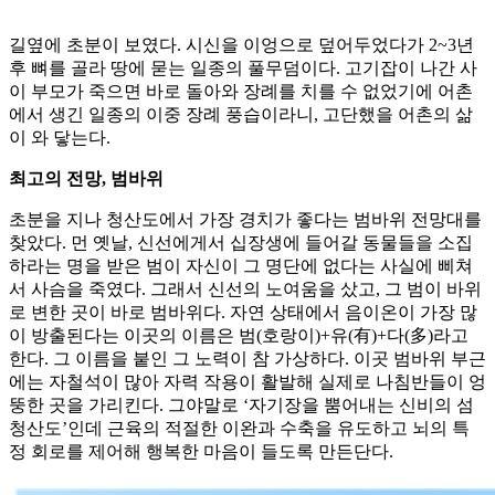
길옆에 초분이 보였다. 시신을 이엉으로 덮어두었다가 2~3년
후 뼈를 골라 땅에 묻는 일종의 풀무덤이다. 고기잡이 나간 사
이 부모가 죽으면 바로 돌아와 장례를 치를 수 없었기에 어촌
에서 생긴 일종의 이중 장례 풍습이라니, 고단했을 어촌의 삶
이 와 닿는다.
최고의 전망, 범바위
초분을 지나 청산도에서 가장 경치가 좋다는 범바위 전망대를
찾았다. 먼 옛날, 신선에게서 십장생에 들어갈 동물들을 소집
하라는 명을 받은 범이 자신이 그 명단에 없다는 사실에 삐쳐
서 사슴을 죽였다. 그래서 신선의 노여움을 샀고, 그 범이 바위
로 변한 곳이 바로 범바위다. 자연 상태에서 음이온이 가장 많
이 방출된다는 이곳의 이름은 범(호랑이)+유(有)+다(多)라고
한다. 그 이름을 붙인 그 노력이 참 가상하다. 이곳 범바위 부근
에는 자철석이 많아 자력 작용이 활발해 실제로 나침반들이 엉
뚱한 곳을 가리킨다. 그야말로 ‘자기장을 뿜어내는 신비의 섬
청산도’인데 근육의 적절한 이완과 수축을 유도하고 뇌의 특
정 회로를 제어해 행복한 마음이 들도록 만든단다.