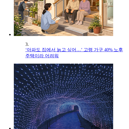
3.
‘아파도 집에서 늙고 싶어…’ 고령 가구 40% 노후
주택이라 어려워