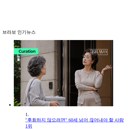
브라보 인기뉴스
1.
"후회하지 않으려면" 60세 넘어 끊어내야 할 사람
1위