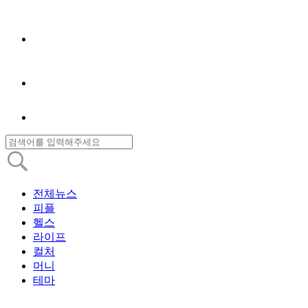
전체뉴스
피플
헬스
라이프
컬처
머니
테마