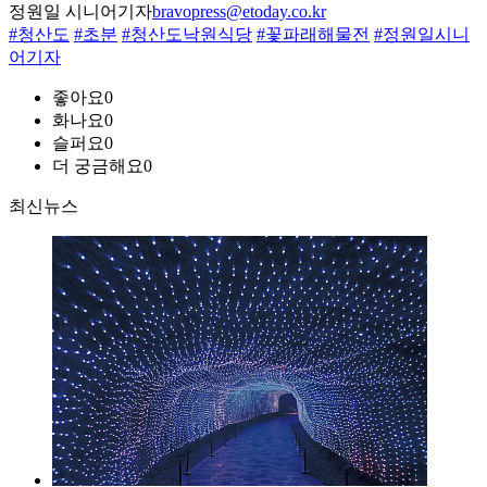
정원일 시니어기자
bravopress@etoday.co.kr
#청산도
#초분
#청산도낙원식당
#꽃파래해물전
#정원일시니
어기자
좋아요
0
화나요
0
슬퍼요
0
더 궁금해요
0
최신뉴스