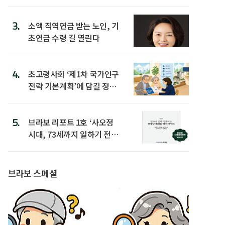
3.
소액 직역연금 받는 노인, 기
초연금 수령 길 열린다
4.
초고령사회 ‘제1차 국가인구
전략 기본계획’에 담길 정책
은
5.
브라보 리포트 1호 ‘사오정
시대, 73세까지 일하기 전략’
발간
브라보 스페셜