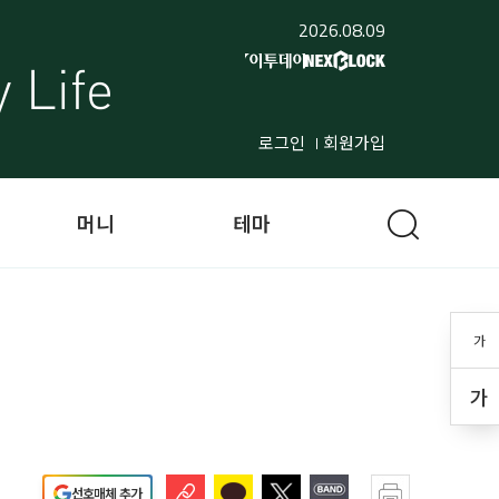
2026.08.09
로그인
회원가입
머니
테마
가
가
선호매체 추가