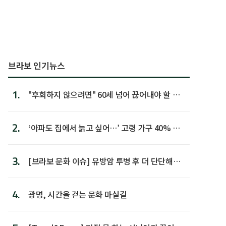
브라보 인기뉴스
1.
"후회하지 않으려면" 60세 넘어 끊어내야 할 사
람 1위
2.
‘아파도 집에서 늙고 싶어…’ 고령 가구 40% 노
후 주택이라 어...
3.
[브라보 문화 이슈] 유방암 투병 후 더 단단해진
박미선
4.
광명, 시간을 걷는 문화 마실길