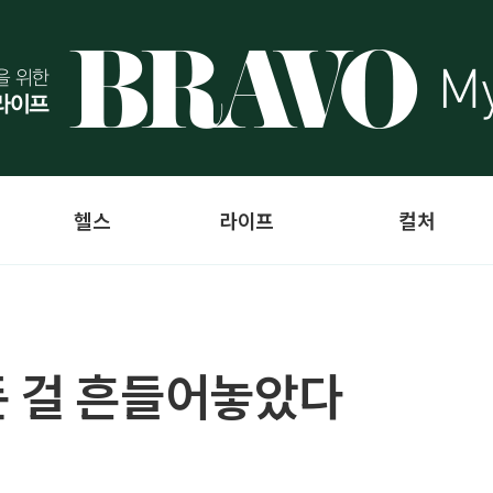
헬스
라이프
컬처
든 걸 흔들어놓았다