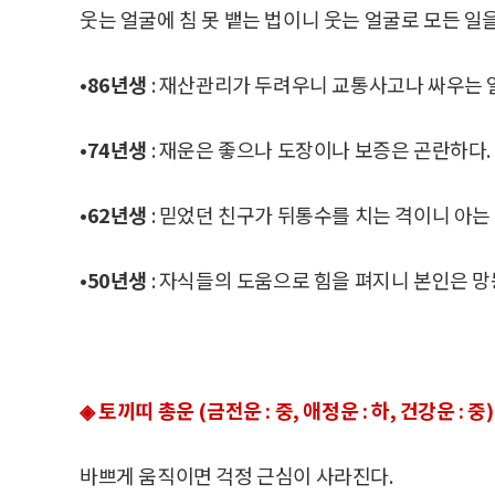
웃는 얼굴에 침 못 뱉는 법이니 웃는 얼굴로 모든 일을
•86년생
: 재산관리가 두려우니 교통사고나 싸우는 
•74년생
: 재운은 좋으나 도장이나 보증은 곤란하다.
•62년생
: 믿었던 친구가 뒤통수를 치는 격이니 아는
•50년생
: 자식들의 도움으로 힘을 펴지니 본인은 망
◈ 토끼띠 총운 (금전운 : 중, 애정운 : 하, 건강운 : 중)
바쁘게 움직이면 걱정 근심이 사라진다.