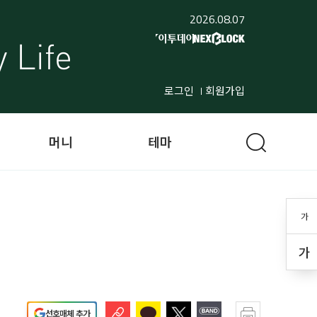
2026.08.07
로그인
회원가입
머니
테마
가
가
선호매체 추가