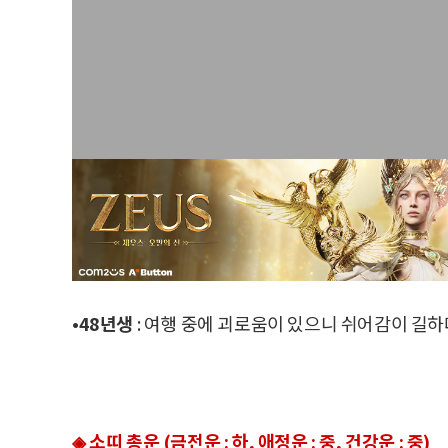
•48년생
: 여행 중에 괴로움이 있으니 쉬어감이 길하
◈ 소띠 총운 (금전운 : 하, 애정운 : 중, 건강운 : 중)