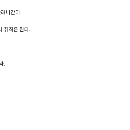
풀려나간다.
 취직은 된다.
라.