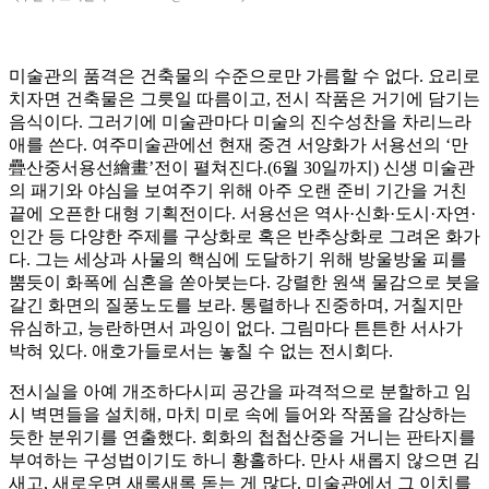
미술관의 품격은 건축물의 수준으로만 가름할 수 없다. 요리로
치자면 건축물은 그릇일 따름이고, 전시 작품은 거기에 담기는
음식이다. 그러기에 미술관마다 미술의 진수성찬을 차리느라
애를 쓴다. 여주미술관에선 현재 중견 서양화가 서용선의 ‘만
疊산중서용선繪畫’전이 펼쳐진다.(6월 30일까지) 신생 미술관
의 패기와 야심을 보여주기 위해 아주 오랜 준비 기간을 거친
끝에 오픈한 대형 기획전이다. 서용선은 역사·신화·도시·자연·
인간 등 다양한 주제를 구상화로 혹은 반추상화로 그려온 화가
다. 그는 세상과 사물의 핵심에 도달하기 위해 방울방울 피를
뿜듯이 화폭에 심혼을 쏟아붓는다. 강렬한 원색 물감으로 붓을
갈긴 화면의 질풍노도를 보라. 통렬하나 진중하며, 거칠지만
유심하고, 능란하면서 과잉이 없다. 그림마다 튼튼한 서사가
박혀 있다. 애호가들로서는 놓칠 수 없는 전시회다.
전시실을 아예 개조하다시피 공간을 파격적으로 분할하고 임
시 벽면들을 설치해, 마치 미로 속에 들어와 작품을 감상하는
듯한 분위기를 연출했다. 회화의 첩첩산중을 거니는 판타지를
부여하는 구성법이기도 하니 황홀하다. 만사 새롭지 않으면 김
새고, 새로우면 새록새록 돋는 게 많다. 미술관에서 그 이치를