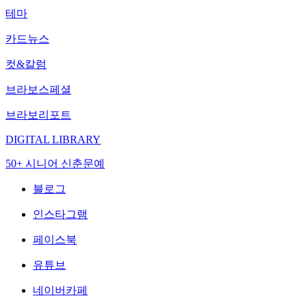
테마
카드뉴스
컷&칼럼
브라보스페셜
브라보리포트
DIGITAL LIBRARY
50+ 시니어 신춘문예
블로그
인스타그램
페이스북
유튜브
네이버카페