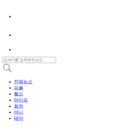
전체뉴스
피플
헬스
라이프
컬처
머니
테마