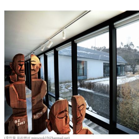
(주민욱 프리랜서 minwook19@hanmail.net)