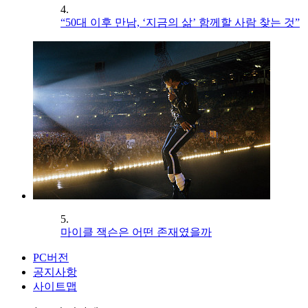
4.
“50대 이후 만남, ‘지금의 삶’ 함께할 사람 찾는 것”
5.
마이클 잭슨은 어떤 존재였을까
PC버전
공지사항
사이트맵