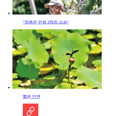
“정원은 인생 2막의 스승”
짧은 인연