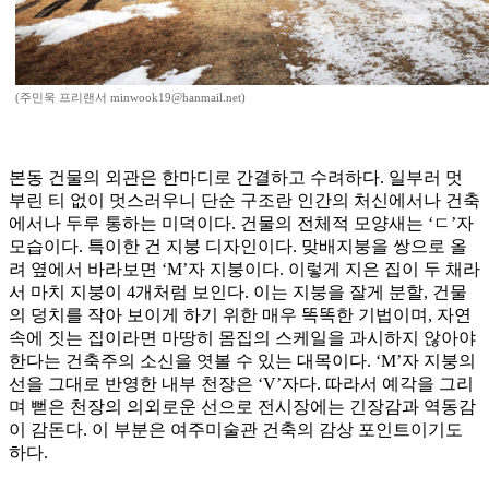
(주민욱 프리랜서 minwook19@hanmail.net)
본동 건물의 외관은 한마디로 간결하고 수려하다. 일부러 멋
부린 티 없이 멋스러우니 단순 구조란 인간의 처신에서나 건축
에서나 두루 통하는 미덕이다. 건물의 전체적 모양새는 ‘ㄷ’자
모습이다. 특이한 건 지붕 디자인이다. 맞배지붕을 쌍으로 올
려 옆에서 바라보면 ‘M’자 지붕이다. 이렇게 지은 집이 두 채라
서 마치 지붕이 4개처럼 보인다. 이는 지붕을 잘게 분할, 건물
의 덩치를 작아 보이게 하기 위한 매우 똑똑한 기법이며, 자연
속에 짓는 집이라면 마땅히 몸집의 스케일을 과시하지 않아야
한다는 건축주의 소신을 엿볼 수 있는 대목이다. ‘M’자 지붕의
선을 그대로 반영한 내부 천장은 ‘V’자다. 따라서 예각을 그리
며 뻗은 천장의 의외로운 선으로 전시장에는 긴장감과 역동감
이 감돈다. 이 부분은 여주미술관 건축의 감상 포인트이기도
하다.