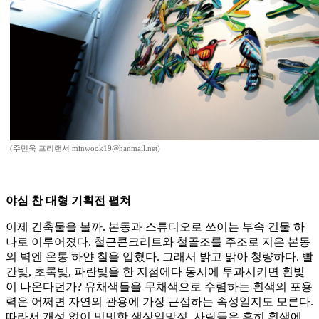
(주민욱 프리랜서 minwook19@hanmail.net)
야심 찬 대형 기획전 펼쳐
이제 건축물을 볼까. 본동과 스튜디오로 쓰이는 부속 건물 하
나로 이루어졌다. 철근콘크리트와 철골조를 주조로 지은 본동
의 벽엔 온통 하얀 칠을 입혔다. 그래서 밝고 맑아 청량하다. 빨
간빛, 초록빛, 파란빛을 한 지점에다 동시에 투과시키면 흰빛
이 나온다던가? 유채색들을 무채색으로 수렴하는 흰색의 포용
력은 어쩌면 자연의 관용에 가장 근접하는 속성일지도 모른다.
따라서 개성 없이 밋밋한 색상일망정, 사람들은 흔히 흰색에