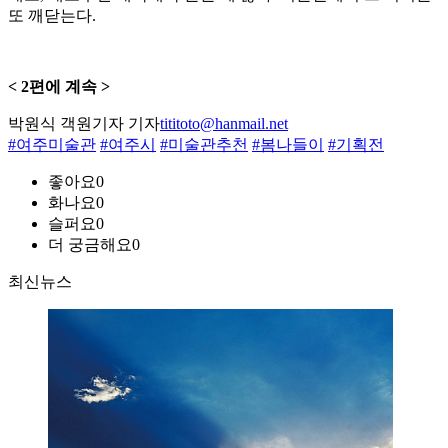
또 깨닫는다.
< 2편에 계속 >
박원식 객원기자 기자
tititoto@hanmail.net
#여주미술관
#여주시
#미술관추천
#봄나들이
#기획전
좋아요
0
화나요
0
슬퍼요
0
더 궁금해요
0
최신뉴스