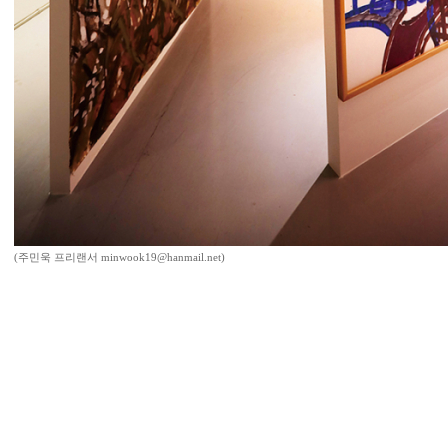
(주민욱 프리랜서 minwook19@hanmail.net)