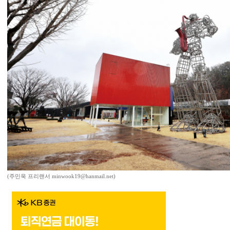
(주민욱 프리랜서 minwook19@hanmail.net)