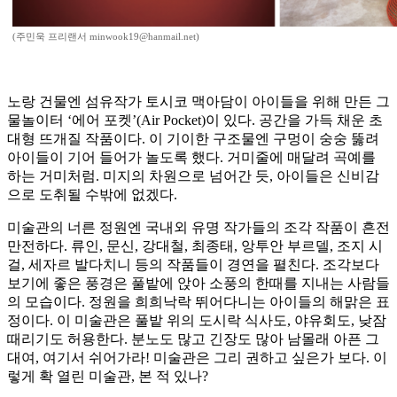
(주민욱 프리랜서 minwook19@hanmail.net)
노랑 건물엔 섬유작가 토시코 맥아담이 아이들을 위해 만든 그
물놀이터 ‘에어 포켓’(Air Pocket)이 있다. 공간을 가득 채운 초
대형 뜨개질 작품이다. 이 기이한 구조물엔 구멍이 숭숭 뚫려
아이들이 기어 들어가 놀도록 했다. 거미줄에 매달려 곡예를
하는 거미처럼. 미지의 차원으로 넘어간 듯, 아이들은 신비감
으로 도취될 수밖에 없겠다.
미술관의 너른 정원엔 국내외 유명 작가들의 조각 작품이 흔전
만전하다. 류인, 문신, 강대철, 최종태, 앙투안 부르델, 조지 시
걸, 세자르 발다치니 등의 작품들이 경연을 펼친다. 조각보다
보기에 좋은 풍경은 풀밭에 앉아 소풍의 한때를 지내는 사람들
의 모습이다. 정원을 희희낙락 뛰어다니는 아이들의 해맑은 표
정이다. 이 미술관은 풀밭 위의 도시락 식사도, 야유회도, 낮잠
때리기도 허용한다. 분노도 많고 긴장도 많아 남몰래 아픈 그
대여, 여기서 쉬어가라! 미술관은 그리 권하고 싶은가 보다. 이
렇게 확 열린 미술관, 본 적 있나?