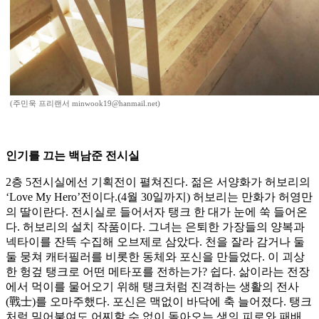
(주민욱 프리랜서 minwook19@hanmail.net)
인기를 끄는 백남준 전시실
2층 5전시실에선 기획전이 펼쳐진다. 젊은 서양화가 허보리의
‘Love My Hero’전이다.(4월 30일까지) 허보리는 만화가 허영만
의 딸이란다. 전시실로 들어서자 탱크 한 대가 눈에 쑥 들어온
다. 허보리의 설치 작품이다. 그녀는 은퇴한 가장들의 양복과
넥타이를 잔뜩 수집해 오브제로 삼았다. 천을 잘라 감거나 둘
둘 뭉쳐 캐터필러를 비롯한 동체와 포신을 만들었다. 이 괴상
한 헝겊 탱크로 어떤 메타포를 전하는가? 쉽다. 삶이라는 전장
에서 먹이를 물어오기 위해 탱크처럼 진격하는 생활의 전사
(戰士)를 오마주했다. 포신은 맥없이 바닥에 축 늘어졌다. 탱크
처럼 밀어붙여도 어찌할 수 없이 돌아오는 생의 피로와 패배