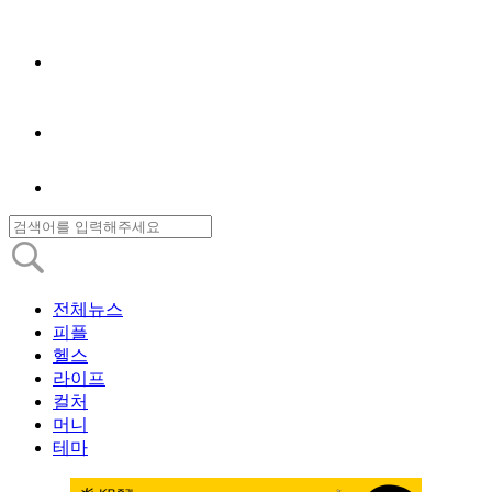
전체뉴스
피플
헬스
라이프
컬처
머니
테마