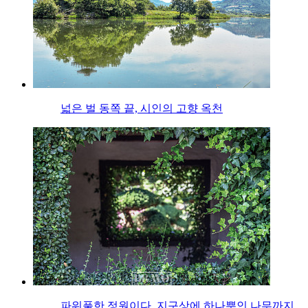
넓은 벌 동쪽 끝, 시인의 고향 옥천
파워풀한 정원이다, 지구상에 하나뿐인 나무까지