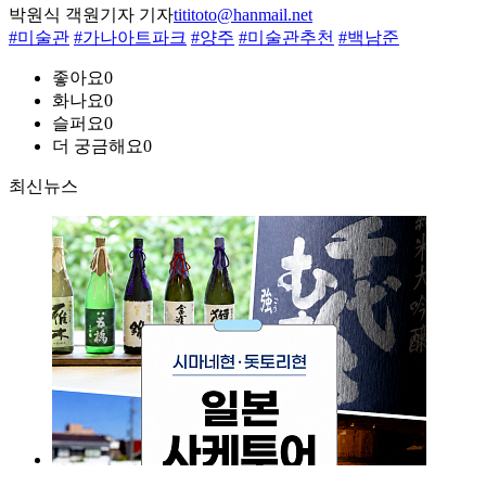
박원식 객원기자 기자
tititoto@hanmail.net
#미술관
#가나아트파크
#양주
#미술관추천
#백남준
좋아요
0
화나요
0
슬퍼요
0
더 궁금해요
0
최신뉴스