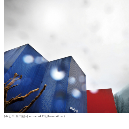
(주민욱 프리랜서 minwook19@hanmail.net)