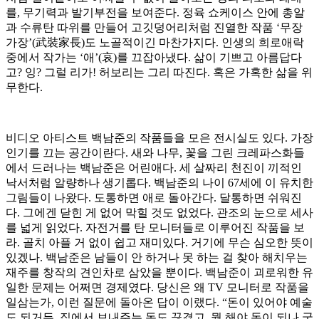
를, 무기력과 발기부전을 보여준다. 정육 쇼케이스 안에 총알
과 수류탄 따위를 만들어 고깃덩어리처럼 진열한 작품 ‘무장
가장’(武裝家長)도 노골적이긴 마찬가지다. 인생의 희로애락
중에서 작가는 ‘애’(哀)를 끄잡아냈다. 삶이 기쁘고 아름답다
고? 잉? 그럴 리가! 허보리는 그리 따진다. 혹은 가혹한 삶을 위
무한다.
비디오 아티스트 백남준의 작품들을 모은 전시실도 있다. 가장
인기를 끄는 공간이란다. 새와 나무, 꽃을 그린 크레파스화들
에서 드러나는 백남준은 어린애다. 세 살짜리 천진이 끼적인
낙서처럼 알량하나 생기롭다. 백남준의 나이 67세에 이 유치한
그림들이 나왔다. 도통하면 애로 돌아간다. 달통하면 쉬워진
다. 그에겐 닫힌 게 없어 막힐 것도 없었다. 관조의 눈으로 세사
를 넓게 읽었다. 자전거를 탄 모니터들로 이루어진 작품을 보
라. 골치 아플 거 없이 쉽고 재미있다. 거기에 무슨 심오한 뜻이
있겠나. 백남준은 남들이 안 하거나 못 하는 걸 찾아 해치우는
재주를 창작의 견인차로 삼았을 뿐이다. 백남준이 괴로워한 유
일한 문제는 어쩌면 경제였다. 당신은 왜 TV 모니터로 작품을
일삼는가, 이런 질문에 돌아온 답이 이랬다. “돈이 있어야 예술
도 되거든. 집에서 보내주는 돈도 끊겼고, 뭘 해야 돈이 되나 궁