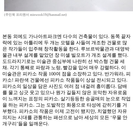
(주민욱 프리랜서 minwook19@hanmail.net)
본동 외에도 가나아트파크엔 다수의 건축물이 있다. 동쪽 끝자
락에 있는 아틀리에 두 개는 모텔을 사들여 개조한 건물로 많
은 작가들이 입주해 창작활동을 한다. 루브르박물관과 대영박
물관 내부 설계를 맡았던 장 미셸 빌모트가 개조 설계를 했다.
도드라지기로는 미술관 중심부에 나란히 선 박스형 건물 세
채. 각기 통째로 파랑과 노랑, 빨강을 입어 매우 강렬하다. 이
미술관은 피카소 작품 100여 점을 소장하고 있다. 반가워라, 피
카소! 파란색 건물에선 피카소 작품들이 상설 전시되고 있다.
피카소의 일상을 담은 사진도 여러 점 내걸려 흥미롭다. 담배
를 물고 싱긋 웃고 있으나 뭔가 길들지 않은 포악한 자유로움
이 느껴지는 표정의 피카소. 살기등등한 송골매의 눈으로 작업
을 하는 피카소. 그는 도발적인 화풍으로 타성에 갇히기를 거
부했다. 피카소의 작품은 이제 고전이 됐지만, 치열했던 자유
의지는 시대를 관통하는 패션으로 남아 세상의 모든 ‘우물 안
개구리’들을 일깨운다.