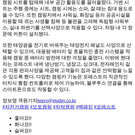
캠핑 시트를 탑재해 내부 공간 활용도를 끌어올렸다. 가변 시
트는 주행 중에는 시트, 캠핑 시에는 소파, 잘 때는 침대 용도로
쓸 수 있다. 또한 캠핑지에서 샤워실, 화장실 등의 공공시설을
이용할 때 겪는 사생활 침해 등 불편을 고려해 독립형 샤워부
스, 실내 좌변기를 선택사양으로 적용할 수 있다. 차량 내 각 창
문에 커튼이 설치됐다.
또한 태양광을 전기로 바꿔주는 태양전지 패널도 사양으로 선
택할 수 있으며, 대용량 배터리 및 효율적인 충전 시스템을 적
용해 캠핑 중 배터리 방전에 대한 걱정을 줄였다. 이밖에 현대
차는 포레스트 내에 냉난방기, 냉장고, 싱크대, 전자레인지 같
은 각종 편의사양을 제공해 고객들이 집과 같은 안락함을 느낄
수 있도록 했다. 다양한 캠핑카 기능은 포레스트의 직관적인
터치식 통합 컨트롤러로 제어 가능하며, 블루투스 연결을 통해
스마트폰으로도 작동할 수 있다.
장보영 객원기자
bravo@etoday.co.kr
#자전거캠핑
#오토캠핑
#차박캠핑
#백패킹
#포레스트
좋아요
0
화나요
0
슬퍼요
0