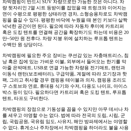
차박캠핑이 반드시 SUV 차량으로만 가능한 것은 아니다. 차
량 뒷자리인 2열 시트 등받이를 접었을 때 트렁크와 이어지는
면이 수평으로 평평한 상태라면 경차, 소형승용차로도 차박캠
핑을 즐길 수 있다. 평평한 바닥에 누웠을 때 본인 키보다 살짝
넉넉한 공간이면 된다. 필요에 따라 자동차 후미에 카트리퍼
혹은 도킹 텐트를 연결해 공간을 확장하기도 하는데 비용은 20
만~50만 원 전후다. 차량 지붕 위에 설치하는 루프톱 텐트는
수백만 원 상당이다.
차박캠핑에 필요한 주요 장비는 쿠션감 있는 자충매트리스, 침
낭 혹은 집에 있는 가벼운 이불, 외부에서 들어오는 한기를 막
아줄 은박매트, USB로 연결 가능한 차량용 전기매트, 랜턴과
이동식 랜턴(보조배터리), 구급약품, 계절에 따라 모기장과 핫
팩, 그리고 취사할 경우 캠핑용 테이블과 의자, 캠핑용 조리도
구 스토브와 연료, 휴대용 식기와 수저, 다용도 나이프, 아이스
박스 등이 있다. 필요하다면 카트리퍼 혹은 도킹 텐트, 루프톱
텐트, 타프도 구비한다.
차박캠핑의 장점으로 기동성을 꼽을 수 있지만 아무 데서나 차
를 세우고 야영할 수는 없다. 법에 따라 전국의 도립, 시립, 군
립, 국립공원, 국유림 임도, 사유지, 해안 방파제에서는 야영할
수 없다. 휴게소나 주차장에서 차박캠핑을 하더라도 불을 사용