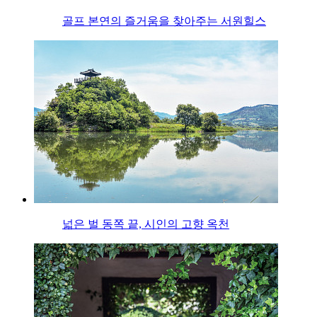
골프 본연의 즐거움을 찾아주는 서원힐스
넓은 벌 동쪽 끝, 시인의 고향 옥천