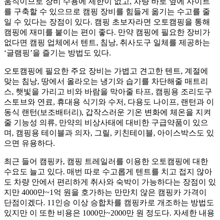
움직이므로 장비 수용에 제한이 없고, 차량 바로 옆에 사이트
를 구축할 수 있으므로 캠핑 장비를 힘들게 옮기는 수고를 줄
일 수 있다는 장점이 있다. 캠핑 초보자라면 오토캠핑을 통해
캠핑에 재미를 붙이는 편이 좋다. 만약 캠핑에 필요한 장비가
없다면 캠핑 업체에서 텐트, 침낭, 취사도구 일체를 제공하는
‘글램핑’을 즐기는 방법도 있다.
오토캠핑에 필요한 주요 장비는 가볍고 견고한 텐트, 계절에
맞는 침낭, 땅에서 올라오는 냉기와 습기를 차단해줄 매트리
스, 햇빛을 가리고 비와 바람을 막아줄 타프, 캠핑용 조리도구
스토브와 연료, 휴대용 식기와 수저, 다용도 나이프, 랜턴과 이
동식 랜턴(보조배터리), 갑작스러운 기온 변화에 체온을 지켜
줄 기능성 의류, 만약의 비상사태에 대비한 구급약품이 있으
며, 캠핑용 테이블과 의자, 그릴, 키친테이블, 아이스박스도 있
으면 유용하다.
최근 들어 캠핑카, 캠핑 트레일러를 이용한 오토캠핑에 대한
수요도 늘고 있다. 매번 따로 수고롭게 텐트를 치고 접지 않아
도 차량 안에서 편리하게 취사와 숙박이 가능하다는 장점이 있
지만 4000만~1억 원을 호가하는 만만치 않은 캠핑카 가격이
단점이겠다. 11인승 이상 승합차를 캠핑카로 개조하는 방법도
있지만 이 또한 비용은 1000만~2000만 원 정도다. 자세한 내용