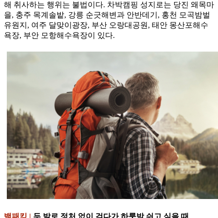
해 취사하는 행위는 불법이다. 차박캠핑 성지로는 당진 왜목마
을, 충주 목계솔밭, 강릉 순긋해변과 안반데기, 홍천 모곡밤벌
유원지, 여주 달맞이광장, 부산 오랑대공원, 태안 몽산포해수
욕장, 부안 모항해수욕장이 있다.
백패킹 |
두 발로 정처 없이 걷다가 하룻밤 쉬고 싶을 때