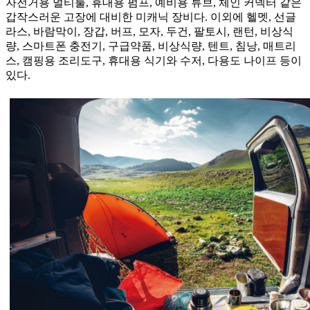
자전거용 멀티툴, 휴대용 펌프, 예비용 튜브, 체인 커넥터 같은
갑작스러운 고장에 대비한 미캐닉 장비다. 이외에 헬멧, 선글
라스, 바람막이, 장갑, 버프, 모자, 두건, 팔토시, 랜턴, 비상식
량, 스마트폰 충전기, 구급약품, 비상식량, 텐트, 침낭, 매트리
스, 캠핑용 조리도구, 휴대용 식기와 수저, 다용도 나이프 등이
있다.