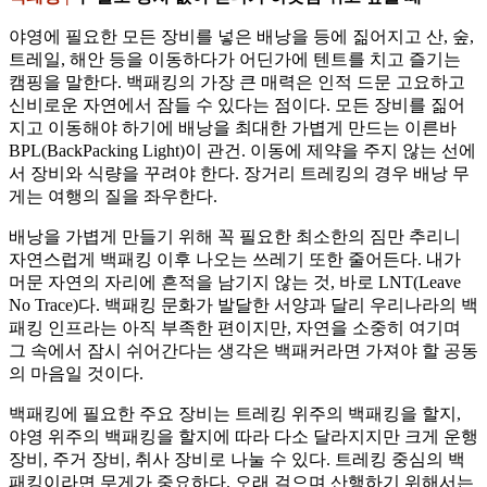
야영에 필요한 모든 장비를 넣은 배낭을 등에 짊어지고 산, 숲,
트레일, 해안 등을 이동하다가 어딘가에 텐트를 치고 즐기는
캠핑을 말한다. 백패킹의 가장 큰 매력은 인적 드문 고요하고
신비로운 자연에서 잠들 수 있다는 점이다. 모든 장비를 짊어
지고 이동해야 하기에 배낭을 최대한 가볍게 만드는 이른바
BPL(BackPacking Light)이 관건. 이동에 제약을 주지 않는 선에
서 장비와 식량을 꾸려야 한다. 장거리 트레킹의 경우 배낭 무
게는 여행의 질을 좌우한다.
배낭을 가볍게 만들기 위해 꼭 필요한 최소한의 짐만 추리니
자연스럽게 백패킹 이후 나오는 쓰레기 또한 줄어든다. 내가
머문 자연의 자리에 흔적을 남기지 않는 것, 바로 LNT(Leave
No Trace)다. 백패킹 문화가 발달한 서양과 달리 우리나라의 백
패킹 인프라는 아직 부족한 편이지만, 자연을 소중히 여기며
그 속에서 잠시 쉬어간다는 생각은 백패커라면 가져야 할 공동
의 마음일 것이다.
백패킹에 필요한 주요 장비는 트레킹 위주의 백패킹을 할지,
야영 위주의 백패킹을 할지에 따라 다소 달라지지만 크게 운행
장비, 주거 장비, 취사 장비로 나눌 수 있다. 트레킹 중심의 백
패킹이라면 무게가 중요하다. 오래 걸으며 산행하기 위해서는