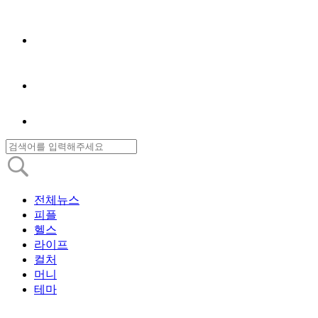
전체뉴스
피플
헬스
라이프
컬처
머니
테마