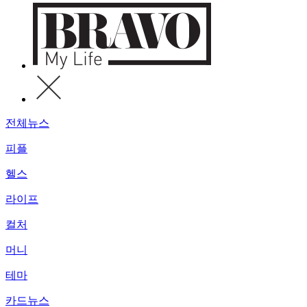
전체뉴스
피플
헬스
라이프
컬처
머니
테마
카드뉴스