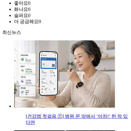
좋아요
0
화나요
0
슬퍼요
0
더 궁금해요
0
최신뉴스
[건강앱 첫걸음 ①] 병원 문 앞에서 ‘아차!’ 한 적 있
다면