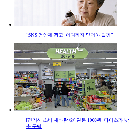
“SNS 영양제 광고, 어디까지 믿어야 할까”
[건기식 소비 새바람 ②] 단돈 1000원, 다이소가 낮
춘 문턱