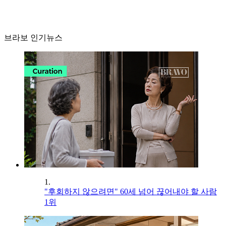
브라보 인기뉴스
1.
"후회하지 않으려면" 60세 넘어 끊어내야 할 사람
1위