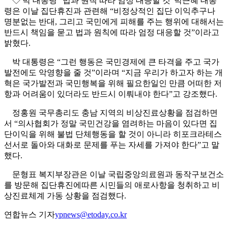
◇ 박 대통령 “법과 원칙 따라 엄정 대응할 것”박근혜 대통
령은 이날 집단휴진과 관련해 “비정상적인 집단 이익추구나
명분없는 반대, 그리고 국민에게 피해를 주는 행위에 대해서는
반드시 책임을 묻고 법과 원칙에 따라 엄정 대응할 것”이라고
밝혔다.
박 대통령은 “그런 행동은 국민경제에 큰 타격을 주고 국가
발전에도 악영향을 줄 것”이라며 “지금 우리가 하고자 하는 개
혁은 국가발전과 국민행복을 위해 필요한일인 만큼 어떠한 저
항과 어려움이 있더라도 반드시 이뤄내야 한다”고 강조했다.
정홍원 국무총리도 충남 지역의 비상진료상황을 점검하면
서 “의사협회가 정말 국민건강을 염려하는 마음이 있다면 집
단이익을 위해 불법 단체행동을 할 것이 아니라 히포크라테스
선서로 돌아와 대화로 문제를 푸는 자세를 가져야 한다”고 말
했다.
문형표 복지부장관은 이날 국립중앙의료원과 동작구보건소
를 방문해 집단휴진에따른 시민들의 애로사항을 청취하고 비
상진료체계 가동 상황을 점검했다.
연합뉴스 기자
ypnews@etoday.co.kr