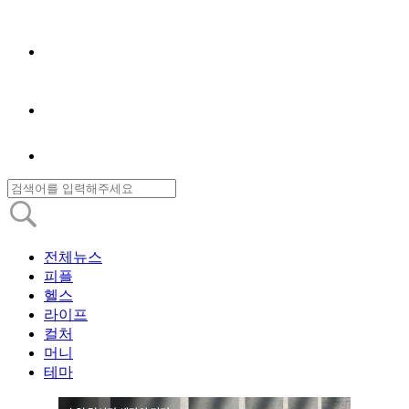
전체뉴스
피플
헬스
라이프
컬처
머니
테마