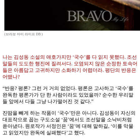
(브라보 마이 라이프 DB )
나는 김성동 소설의 애호가지만 ‘국수’를 다 읽지 못했다. 조선
말들의 도도한 행진에 질려서다. 오염되지 않은 순정한 토속어
들은 아름답고 고귀하지만 소화하기 어렵더라. 평단의 반응은
어땠나?
“반응? 평론? 그런 거 거의 없었다. 평론은 고사하고 ‘국수’를
완독한 평론가가 단 한 사람이라도 있었을까? 순수한 우리말
들 앞에서 다들 그냥 나가떨어진 것 같다.”
진땀을 빼게 하는 작품이 ‘국수’만은 아니다. 김성동이 자신의
대표작으로 꼽는 구도소설 ‘꿈’에서도 조선말을 소낙비처럼
쏟아냈다. 원로작가 서정인은 ‘꿈’에 대해 말하길, ‘이를 악물
고 읽었지만 완독에 실패했다’고 했다.