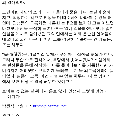
의 열매일까.
노년이란 내면의 소리에 귀 기울이기 좋은 때다. 눈길이 순해
지고, 적당한 둔감으로 인생을 더 따뜻하게 바라볼 수 있을 터
인데, 김성동의 구름처럼 나른한 눈빛으로 보자면 그는 어느덧
바깥보다 안을 무심히 들여다보는 일에 익숙해졌나 보다. 맵찬
언설을 예사로 쏟아냈던 그의 입에서는 이제 온순한 언어들이
데굴데굴 굴러 나온다. 이런 그를 여전히 기습하는 건 외로움,
또는 허무다.
“불경(佛經)은 가르치길 일체가 무상하니 집착을 놓으라 한다.
그러나 무슨 수로 집착에서, 욕망에서 벗어나겠나? 소설이라
는 반성문을 통해 정직하게 나를 들여다보기를 거듭했지만 가
벼워지기 어려웠다. 끈질기게 들러붙는 건 늘 외로움이라는 놈
이었다. 실존의 고독, 이건 어쩔 수 없는 화두다. 더 큰 덩어리
에서 보면 인생은 결국 허무한 것이고.”
보이는 것 없는 길 위에서 홀로 앓기. 인생사 그렇게 덧없더라
는 얘기다.
박원식 객원 기자
tititoto@hanmail.net
관련 뉴스