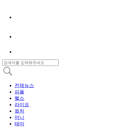
전체뉴스
피플
헬스
라이프
컬처
머니
테마