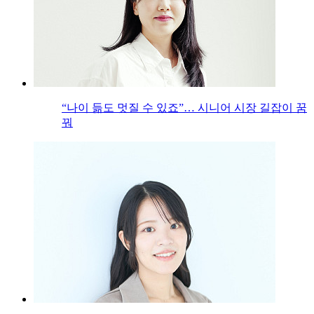
“나이 듦도 멋질 수 있죠”… 시니어 시장 길잡이 꿈
꿔