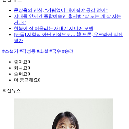
문장옥의 진심, “가림없이 내어줘야 공감 얻어”
시대를 앞서간 종합예술인 홍서범 ‘잘 노는 게 잘 사는
거다!’
한복이 잘 어울리는 새내기 시니어 모델
[단독] 시험장 아닌 전장으로… 韓 드론, 우크라서 실전
평가
#소설가
#김성동
#소설
#국수
#승려
좋아요
0
화나요
0
슬퍼요
0
더 궁금해요
0
최신뉴스