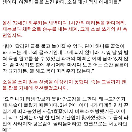
셈이다. 여전히 글을 쓰긴 한다. 소설 대신 역사 에세이를.”
올해 72세인 하루키는 새벽마다 1시간씩 마라톤을 한다더라.
재능보다 체력으로 승부를 내는 세계, 그게 소설 쓰기의 한 측
면일지도.
“힘이 달리면 글을 물고 늘어질 수 없다. 단어 하나를 끝없이
파고드는 게 나의 글쓰기인데 그게 되지 않더라고. 몇 날 몇 밤
씩 육필 원고를 쓸 수 있었던 과거의 체력은 이제 남아 있지 않
다. 술 마시기도 힘에 부치더라. 마시다 보면 어느 순간 필름이
딱 끊기거든. 뭘 해도 몸이 따라주지 않는다.”
소설을 쓰지 않는 선생을 예상하지 못했다. 죽는 그날까지 펜
을 잡을 기세에 충천했었으니까.
“요즘 내가 평생 맛보지 못한 안도감을 느낀다. 왜냐고? 연좌
제 사슬이 풀렸기 때문이다. 2년 전에 어머니가 타계하면서 끈
질기게 따라붙었던 사찰(査察)에서 비로소 해방됐거든. 어머
니 작고 전에는 매달 한 번씩 기관원이 찾아왔었다. 그 공적 라
인이 사라지자 평온감이 몰려들더라고. 한편으로는 서운하던
데!”