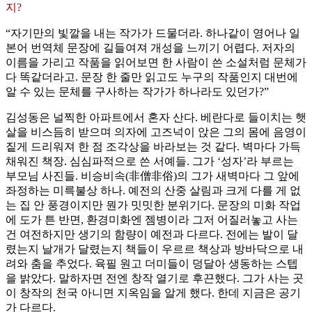
지?
“자기만의 빛깔을 내는 작가가 드물더라. 하나같이 영어나 일
본어 번역체 문장에 길들여져 개성을 느끼기 어렵다. 저자의
이름을 가리고 작품을 읽어보면 한 사람이 쓴 소설처럼 문체가
다 똑같더라고. 문장 한 줄만 읽고도 누구의 작품인지 대번에
알 수 있는 문체를 구사하는 작가가 하나라도 있던가?”
김성동은 널찍한 아파트에서 혼자 산다. 베란다로 들이치는 햇
살을 비스듬히 받으며 의자에 고즈넉이 앉은 그의 몸에 음영이
짙게 드리워져 한 점 조각상을 바라보는 것 같다. 벽마다 가득
채워진 책장. 심심파적으로 쓴 서예들. 그가 ‘성자’라 부르는
부모님 사진들. 비승비속(非僧非俗)의 그가 새벽마다 그 앞에
좌정하는 미륵불상 하나. 예전의 산중 살림과 크게 다를 게 없
는 집 안 풍경이지만 뭔가 밋밋한 분위기다. 문장의 미화 작업
에 도가 튼 반면, 환경미화엔 젬병이라 그저 어질러놓고 사는
건 여전하지만 생기의 함량이 예전과 다르다. 전에는 발이 달
렸는지 날개가 달렸는지 책들이 우르르 책상과 방바닥으로 내
려와 춤을 추었다. 육필 원고 더미들이 덩달아 생동하는 스텝
을 밝았다. 말하자면 전엔 창작 열기로 후끈했다. 그가 사는 곳
이 창작의 천국 아니면 지옥임을 알게 했다. 한데 지금은 공기
가 다르다.