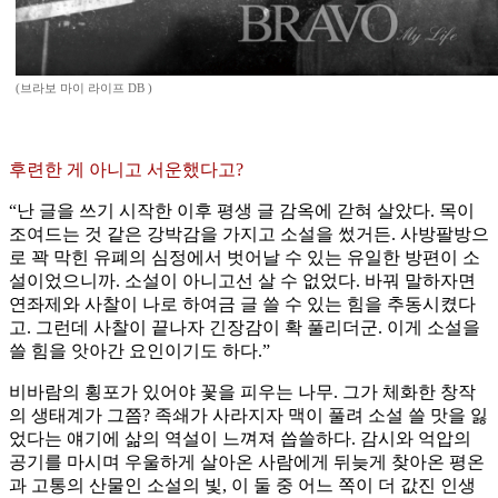
(브라보 마이 라이프 DB )
후련한 게 아니고 서운했다고?
“난 글을 쓰기 시작한 이후 평생 글 감옥에 갇혀 살았다. 목이
조여드는 것 같은 강박감을 가지고 소설을 썼거든. 사방팔방으
로 꽉 막힌 유폐의 심정에서 벗어날 수 있는 유일한 방편이 소
설이었으니까. 소설이 아니고선 살 수 없었다. 바꿔 말하자면
연좌제와 사찰이 나로 하여금 글 쓸 수 있는 힘을 추동시켰다
고. 그런데 사찰이 끝나자 긴장감이 확 풀리더군. 이게 소설을
쓸 힘을 앗아간 요인이기도 하다.”
비바람의 횡포가 있어야 꽃을 피우는 나무. 그가 체화한 창작
의 생태계가 그쯤? 족쇄가 사라지자 맥이 풀려 소설 쓸 맛을 잃
었다는 얘기에 삶의 역설이 느껴져 씁쓸하다. 감시와 억압의
공기를 마시며 우울하게 살아온 사람에게 뒤늦게 찾아온 평온
과 고통의 산물인 소설의 빛, 이 둘 중 어느 쪽이 더 값진 인생