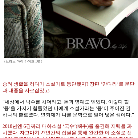
(브라보 마이 라이프 DB )
승려 생활을 하다가 소설가로 등단했지? 장편 ‘만다라’로 문단
과 대중을 사로잡았고.
“세상에서 박수를 치더라고. 돈과 명예도 얻었다. 이렇다 할
‘쯩’을 가지기 힘들었던 나에게 소설가라는 ‘쯩’이 주어진 건
하나의 활로였다. 연좌제가 나를 문학으로 밀어 넣은 셈이다.”
2018년엔 6권짜리 대하소설 ‘국수’(國手)를 출간해 저력을 과
시했다. 자그마치 27년간의 집필을 통해 완간한 이 소설로 선