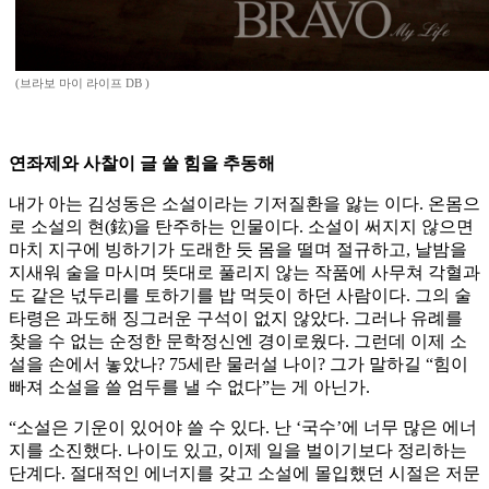
(브라보 마이 라이프 DB )
연좌제와 사찰이 글 쓸 힘을 추동해
내가 아는 김성동은 소설이라는 기저질환을 앓는 이다. 온몸으
로 소설의 현(鉉)을 탄주하는 인물이다. 소설이 써지지 않으면
마치 지구에 빙하기가 도래한 듯 몸을 떨며 절규하고, 날밤을
지새워 술을 마시며 뜻대로 풀리지 않는 작품에 사무쳐 각혈과
도 같은 넋두리를 토하기를 밥 먹듯이 하던 사람이다. 그의 술
타령은 과도해 징그러운 구석이 없지 않았다. 그러나 유례를
찾을 수 없는 순정한 문학정신엔 경이로웠다. 그런데 이제 소
설을 손에서 놓았나? 75세란 물러설 나이? 그가 말하길 “힘이
빠져 소설을 쓸 엄두를 낼 수 없다”는 게 아닌가.
“소설은 기운이 있어야 쓸 수 있다. 난 ‘국수’에 너무 많은 에너
지를 소진했다. 나이도 있고, 이제 일을 벌이기보다 정리하는
단계다. 절대적인 에너지를 갖고 소설에 몰입했던 시절은 저문