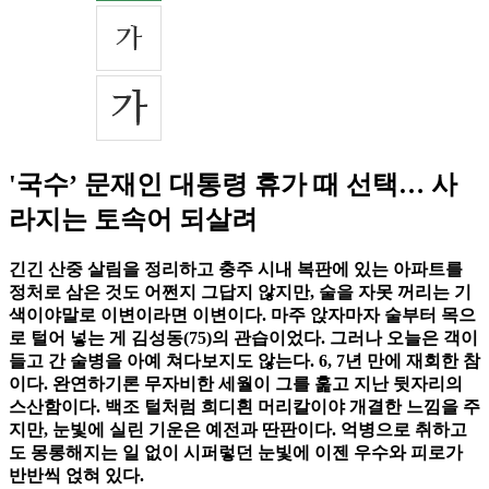
'국수’ 문재인 대통령 휴가 때 선택… 사
라지는 토속어 되살려
긴긴 산중 살림을 정리하고 충주 시내 복판에 있는 아파트를
정처로 삼은 것도 어쩐지 그답지 않지만, 술을 자못 꺼리는 기
색이야말로 이변이라면 이변이다. 마주 앉자마자 술부터 목으
로 털어 넣는 게 김성동(75)의 관습이었다. 그러나 오늘은 객이
들고 간 술병을 아예 쳐다보지도 않는다. 6, 7년 만에 재회한 참
이다. 완연하기론 무자비한 세월이 그를 훑고 지난 뒷자리의
스산함이다. 백조 털처럼 희디흰 머리칼이야 개결한 느낌을 주
지만, 눈빛에 실린 기운은 예전과 딴판이다. 억병으로 취하고
도 몽롱해지는 일 없이 시퍼렇던 눈빛에 이젠 우수와 피로가
반반씩 얹혀 있다.