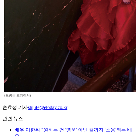
(오병돈 프리랜서)
손효정 기자
shjlife@etoday.co.kr
관련 뉴스
배우 이한위 "원하는 건 '명품' 아닌 끝까지 '소용'되는 배