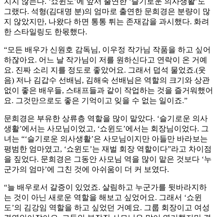
치지 않는다. ‘쇼윈도’에 앞서 출연한 ‘슬기로운 의사생활’도
그랬다. 석형(김대명 분)의 엄마로 출연한 문희경은 분량이 많
지 않았지만, 나왔다 하면 통통 튀는 존재감을 과시했다. 화려
한 스타일링도 한몫했다.
“모든 배우가 신원호 감독님, 이우정 작가님 작품을 하고 싶어
하잖아요. 어느 날 작가님이 저를 원하신다고 연락이 온 거예
요. 진짜 소리 지를 정도로 좋았어요. 그래서 덥석 물었죠.(웃
음) 저나 김갑수 선배님, 김해숙 선배님은 역할의 크기와 상관
없이 좋은 배우들, 스태프들과 같이 작업하는 것을 즐거워했어
요. 그것만으로도 좋은 기억이고 잊을 수 없는 일이죠.”
문희경은 부유한 상류층 역할을 많이 맡았다. ‘슬기로운 의사
생활’에서는 사모님이었고, ‘쇼윈도’에서는 회장님이었다. 그
녀는 “‘슬기로운 의사생활’은 사모님이지만 아들만 바라보는
평범한 엄마였고, ‘쇼윈도’는 재벌 회장 역할이다”라고 차이점
을 짚었다. 문희경은 그동안 사모님 역을 많이 맡은 것보다 ‘누
군가의 엄마’에 그친 것에 아쉬움이 더 커 보였다.
“늘 배우로서 갈증이 있었죠. 살림하고 누군가를 뒷바라지하
는 것이 아닌 새로운 역할을 해보고 싶었어요. 그래서 ‘쇼윈
도’의 김강임 역할을 하고 싶었던 거예요. 그룹 회장이고 여성