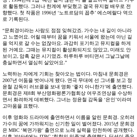
로 활동했다. 그러나 한계에 부딪혔고 결국 뮤지컬 배우로 전
향했다. 첫 작품은 1996년 ‘노트르담의 꼽추’ 에스메랄다 역으
로 기록된다.
“문희경이라는 사람도 점점 잊혀갔죠. 가수는 내 길이 아니라
고 느꼈어요. 어릴 때부터 꿈을 키워서 서울에 왔는데 아닌 길
을 억지로 갈 수는 없잖아요. 과감히 포기하고 뮤지컬을 하게
된 거예요. 그때는 뮤지컬이 활성화되지도 않았고, 미래도 안
보이고, 암흑 같은 시기였죠. 하루하루 버티면서 그날그날에
충실하면서 열심히 살았어요.”
노력하는 자에게 기회는 찾아오는 법이다. 마침내 문희경은
2007년 어둠을 벗어나게 됐다. 연극 무대에 선 그녀를 보고 정
윤철 감독이 러브콜을 보내 영화 ‘좋지 아니한가’에 출연했다.
문희경은 제8회 부산영화평론가협회상 여우조연상을 수상하
면서 화려하게 데뷔했다. 그녀는 정윤철 감독을 ‘은인’이라며
고마움을 표했다.
이후 영화와 드라마에 출연하면서 이름을 알린 문희경. 오히려
가수의 꿈에 가까워지는 신기한 일이 벌어졌다. 2015년 문희경
은 MBC ‘복면가왕’ 출연으로 노래 실력을 만천하에 공개했다.
이후 2016년에는 JTBC ‘힙합의 민족’에 출연했다. 딕션이 좋은