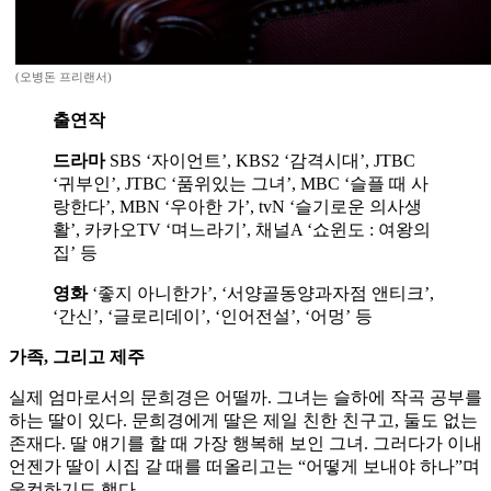
(오병돈 프리랜서)
출연작
드라마
SBS ‘자이언트’, KBS2 ‘감격시대’, JTBC
‘귀부인’, JTBC ‘품위있는 그녀’, MBC ‘슬플 때 사
랑한다’, MBN ‘우아한 가’, tvN ‘슬기로운 의사생
활’, 카카오TV ‘며느라기’, 채널A ‘쇼윈도 : 여왕의
집’ 등
영화
‘좋지 아니한가’, ‘서양골동양과자점 앤티크’,
‘간신’, ‘글로리데이’, ‘인어전설’, ‘어멍’ 등
가족, 그리고 제주
실제 엄마로서의 문희경은 어떨까. 그녀는 슬하에 작곡 공부를
하는 딸이 있다. 문희경에게 딸은 제일 친한 친구고, 둘도 없는
존재다. 딸 얘기를 할 때 가장 행복해 보인 그녀. 그러다가 이내
언젠가 딸이 시집 갈 때를 떠올리고는 “어떻게 보내야 하나”며
울컥하기도 했다.