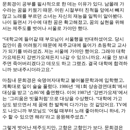
문희경이 공부를 필사적으로 한 데는 이유가 있다. 남몰래 가
수라는 꿈을 키웠기 때문. 어린 시절부터 친척들 앞에서 빼지
않고 노래를 부르던 소녀는 자신의 재능을 일찍이 알아봤다.
나이 들면서 가수에 대한 꿈은 확고해졌고, 꿈의 실현을 위해
서는 제주도를 벗어나 서울로 가야만 했다.
“대학교에 들어갈 때 부모님이 서울행을 반대하셨어요. 당시
집안이 좀 어려웠기 때문에 제주교대에 들어가 초등학교 교사
가 되기를 바라셨죠. 저는 서울에 가야만 했어요. 그래야 대학
가요제든지 강변가요제든지 나갈 수 있으니까요. 서울 안 보내
주면 죽어버리겠다고 데모도 하고 그랬죠. 결국 대학에 합격하
니까 보내주시더라고요.”
마침내 문희경은 숙명여자대학교 불어불문학과에 입학했고,
계획대로 일이 술술 풀렸다. 1986년 ‘제1회 샹송경연대회’에서
대상을 받고 ‘쇼86’에 출연했다. 이어 1987년 ‘강변가요제’에서
는 ‘그리움은 빗물처럼’으로 대상을 수상했다. “대학에 가고
상도 받으면서 제 꿈에 한 발짝씩 다가가는 것 같았어요. TV에
도 나오니까 부모님도 ‘어릴 때부터 노래 좋아하더니 하네, 가
수 할 수 있으면 해라’라고 응원해주셨죠.”
그렇게 벗어난 제주도지만, 고향은 고향인가 보다. 문희경은