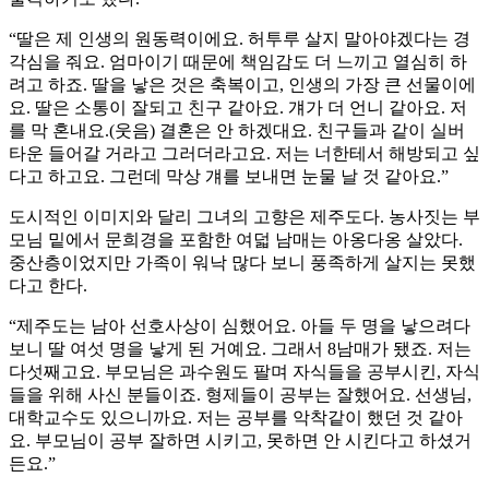
“딸은 제 인생의 원동력이에요. 허투루 살지 말아야겠다는 경
각심을 줘요. 엄마이기 때문에 책임감도 더 느끼고 열심히 하
려고 하죠. 딸을 낳은 것은 축복이고, 인생의 가장 큰 선물이에
요. 딸은 소통이 잘되고 친구 같아요. 걔가 더 언니 같아요. 저
를 막 혼내요.(웃음) 결혼은 안 하겠대요. 친구들과 같이 실버
타운 들어갈 거라고 그러더라고요. 저는 너한테서 해방되고 싶
다고 하고요. 그런데 막상 걔를 보내면 눈물 날 것 같아요.”
도시적인 이미지와 달리 그녀의 고향은 제주도다. 농사짓는 부
모님 밑에서 문희경을 포함한 여덟 남매는 아옹다옹 살았다.
중산층이었지만 가족이 워낙 많다 보니 풍족하게 살지는 못했
다고 한다.
“제주도는 남아 선호사상이 심했어요. 아들 두 명을 낳으려다
보니 딸 여섯 명을 낳게 된 거예요. 그래서 8남매가 됐죠. 저는
다섯째고요. 부모님은 과수원도 팔며 자식들을 공부시킨, 자식
들을 위해 사신 분들이죠. 형제들이 공부는 잘했어요. 선생님,
대학교수도 있으니까요. 저는 공부를 악착같이 했던 것 같아
요. 부모님이 공부 잘하면 시키고, 못하면 안 시킨다고 하셨거
든요.”