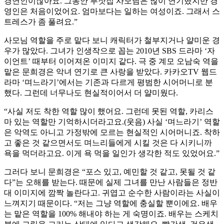
경연인이잖아요. 그동안 부잣집 사모님은 많이 연기했지만 경
영인은 처음이었어요. 엄마보다는 일하는 여성이죠. 그래서 스
트레스가 좀 풀려요.”
사모님 역할을 주로 맡다 보니 캐릭터가 철부지거나 얄미운 경
우가 많았다. 그녀가 인생작으로 꼽는 2010년 SBS 드라마 ‘자
이언트’ 때부터 이어져온 이미지 같다. 극 중 계모 오남숙 역을
맡은 문희경은 악녀 연기로 큰 사랑을 받았다. 카카오TV 웹드
라마 ‘며느라기’에서는 기존과 다르게 평범한 시어머니로 분
했다. 그런데 너무나도 현실적이어서 더 얄미웠다.
“사실 저도 착한 역할 많이 했어요. 그런데 못된 역할, 카리스
마 있는 역할만 기억하시더라고요.(웃음) 사실 ‘며느라기’ 역할
은 악역도 아니고 가정밖에 모르는 현실적인 시어머니죠. 착하
고 좋은 것 같으면서도 며느리들에게 시킬 것은 다 시키니까
욕을 먹더라고요. 이게 욕 먹을 일인가 생각한 적도 있었어요.”
그러다 보니 문희경은 “포스 있고, 예민할 것 같고, 못될 것 같
다”는 오해를 받는다. 때문에 실제 그녀를 만난 사람들은 정반
대 이미지에 깜짝 놀란다고. 귀엽고 순수한 사람이라는 사실이
느껴지기 때문이다. “저는 그냥 역할에 충실할 뿐이에요. 배우
는 맡은 역할을 100% 해내야 하는 게 숙명이죠. 배우는 스케치