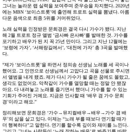
그녀는 놀라운 랩 실력을 보여주며 준우승을 차지했다. 2020년
에는 MBN ‘보이스트롯’에 출연해 트로트 실력을 뽐냈다. 아름
다운 음색으로 최종 5위를 거머쥐었다.
노래 실력을 인정받은 문희경은 결국 다시 가수가 됐다. 지난
해 2월 트로트 정규 앨범 ‘금사빠 은사빠’를 발매한 것. 가수를
포기하고 배우가 된 지 꼭 25년 만이다. 그리고 지난 12월에는
‘보령에 가자’, ‘서해랑길에서’, ‘대천에 가자’ 총 3곡을 발매했
다.
“제가 ‘보이스트롯’을 하면서 정의송 선생님 노래를 세 곡이나
했어요. 그 인연으로 선생님께서 고맙다고 곡을 선물로 주시면
서 앨범을 내게 됐죠. 제가 다시 가수가 될 줄은 꿈에도 몰랐고,
생각도 없었어요. 악착같이 가수를 열망할 때는 정말 안 됐잖
아요. 다 내려놓고 노래를 즐기면서 했더니 가수를 할 수 있는
기회가 주어진 거예요. 지금은 인사할 때 ‘배우 겸 가수 문희
경’이라고 해요.”
정리해보면 문희경은 ‘가수→뮤지컬배우→배우→가수 겸 배
우’의 삶을 살고 있다. 이제는 “노래 부를 때보다 연기할 때가
더 행복하다”고 말한다. 연기를 할수록 깊이와 재미를 느낀다.
그리고 그녀는 사람들이 ‘노래 잘하는 배우’로 봐주기를 바랐