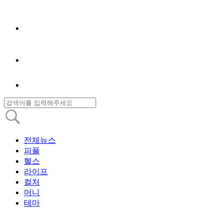
전체뉴스
피플
헬스
라이프
컬처
머니
테마