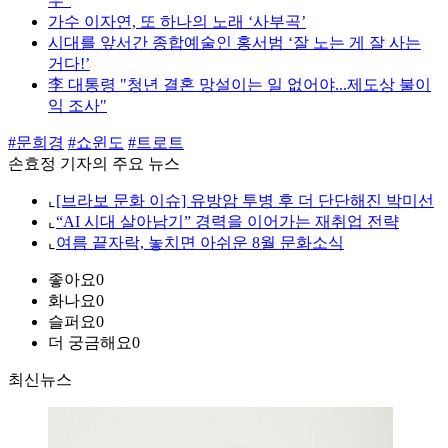
우"
가수 이자연, 또 하나의 노래 ‘사부곡’
시대를 앞서간 종합예술인 홍서범 ‘잘 노는 게 잘 사는
거다!’
李 대통령 "청년 결혼 망설이는 일 없어야...제도상 불이
익 조사"
#문희경
#쇼윈도
#트로트
손효정 기자의 주요 뉴스
⌞
[브라보 문화 이슈] 유방암 투병 후 더 단단해진 박미선
⌞
“AI 시대 살아남기” 경력을 이어가는 재취업 전략
⌞
여름 끝자락, 놓치면 아쉬운 8월 문화소식
좋아요
0
화나요
0
슬퍼요
0
더 궁금해요
0
최신뉴스