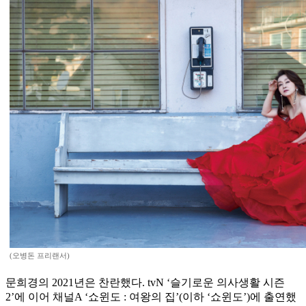
(오병돈 프리랜서)
문희경의 2021년은 찬란했다. tvN ‘슬기로운 의사생활 시즌
2’에 이어 채널A ‘쇼윈도 : 여왕의 집’(이하 ‘쇼윈도’)에 출연했