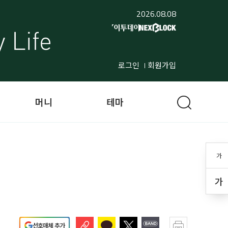
2026.08.08
로그인
회원가입
머니
테마
가
가
선호매체 추가