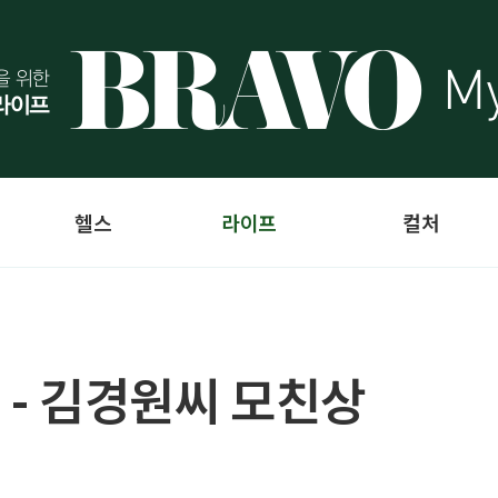
헬스
라이프
컬처
 - 김경원씨 모친상