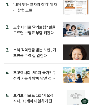
1.
‘내게 맞는 일자리 찾기’ 일자
리 탐험 노트
2.
노후 대비로 달러보험? 환율
오르면 보험료 부담 커진다
3.
소액 직역연금 받는 노인, 기
초연금 수령 길 열린다
4.
초고령사회 ‘제1차 국가인구
전략 기본계획’에 담길 정책
은
5.
브라보 리포트 1호 ‘사오정
시대, 73세까지 일하기 전략’