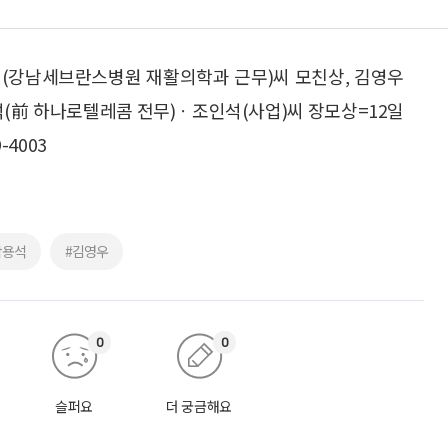
(강남세브란스병원 재활의학과 근무)씨 모친상, 김영우
석(前 하나로텔레콤 전무)ㆍ조인석(사업)씨 장모상=12일
-4003
박용석
#김영우
0
0
슬퍼요
더 궁금해요