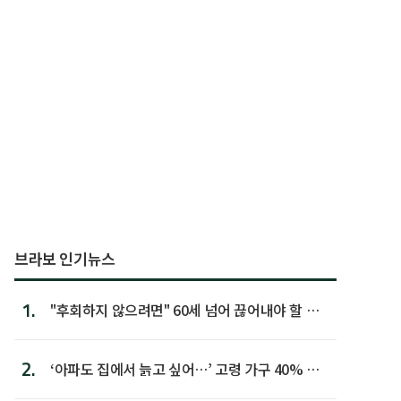
브라보 인기뉴스
1.
"후회하지 않으려면" 60세 넘어 끊어내야 할 사
람 1위
2.
‘아파도 집에서 늙고 싶어…’ 고령 가구 40% 노
후 주택이라 어...