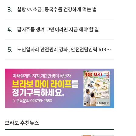
3.
설탕 vs 소금, 콩국수를 건강하게 먹는 법
4.
팔자주름 생겨 고민이라면 지금 해야 할 일
5.
노인일자리 안전관리 강화, 안전전담인력 613명
첫 배치
브라보 추천뉴스