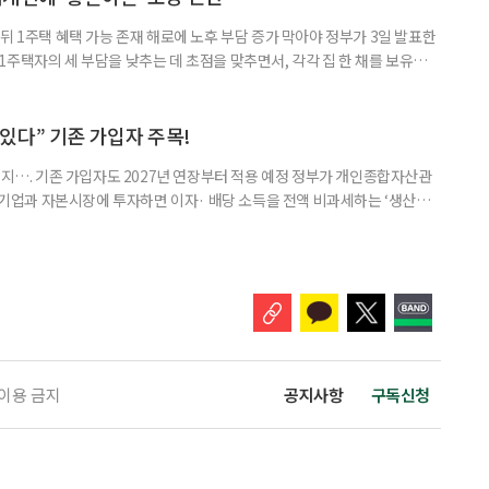
뒤 1주택 혜택 가능 존재 해로에 노후 부담 증가 막아야 정부가 3일 발표한
주택자의 세 부담을 낮추는 데 초점을 맞추면서, 각각 집 한 채를 보유한
것보다 이혼이 경제적으로 유리해질 수 있다는 분석이 나온다. 종합부동산
1주택 공제와 세액공제 적용 여부는 부부를 하나의 세대로 묶어 판단한다. 부
 세대가 두 채를 가진 것으로 보지만, 실제 이혼해 주거와 생계를 분
수 있다” 기존 가입자 주목!
폐지…. 기존 가입자도 2027년 연장부터 적용 예정 정부가 개인종합자산관
내 기업과 자본시장에 투자하면 이자· 배당 소득을 전액 비과세하는 ‘생산적
소득 이하 청년에게는 납입액의 10%를 소득공제 해주는 방안도 추진한다. 다만
 주목해야 한다. 그동안 사용하지 않고 쌓아둔 ISA 납입한도가 사라질 수 있
개편안이 국회 통과 후 그대로 시행된다면 법 시행 전 본
 이용 금지
공지사항
구독신청