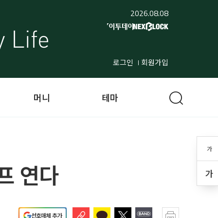
2026.08.08
로그인
회원가입
머니
테마
가
캠프 연다
가
선호매체 추가