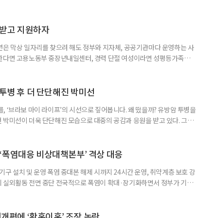
담받고 지원하자
년은 막상 일자리를 찾으려 해도 정부와 지자체, 공공기관마다 운영하는 사
원한다면 고용노동부 중장년내일센터, 경력 단절 여성이라면 성평등가족부
득을 함께 원한다면 보건복지부 노인일자리사업이 출발점이 될 수 있다.
 활용하는 것만으로도 새로운 일을 시작하는 문턱이 훨씬 낮아진다. 취업
 국민취업지원제도 구직활동이 쉽지 않은 사람을 위한 제도다. 개인별 취
 투병 후 더 단단해진 박미선
, ‘브라보 마이 라이프’의 시선으로 짚어봅니다. 왜 떴을까? 유방암 투병을
 박미선이 더욱 단단해진 모습으로 대중의 공감과 응원을 받고 있다. 그러
널에 출연한 그는 방송 활동을 그만하라는 악성 댓글을 받았다고 고백해 눈
삶을 이어가고 있는 박미선은 왜 이전보다 더 큰 관심과 사랑을 받고 있을
 소식 박미선은 재치 있는 말솜씨와 공감 능력으로
‘폭염대응 비상대책본부’ 격상 대응
구 설치 및 운영 폭염 중대본 해제 시까지 24시간 운영, 취약계층 보호 강
리 실외활동 전면 중단 전국적으로 폭염이 확대·장기화하면서 정부가 기존
’로 격상했다. 7일 보건복지부에 따르면 정은경 장관 주재로 폭염 대응
본부를 구성·운영하기로 했다. 이번 조치는 지난 2일 폭염 중앙재난안전대
령된 이후에도 폭염이 전국적으로 확대되고 장기화한 데 따른 것이다. 기존에
제개편에 ‘황혼이혼’ 조장 논란