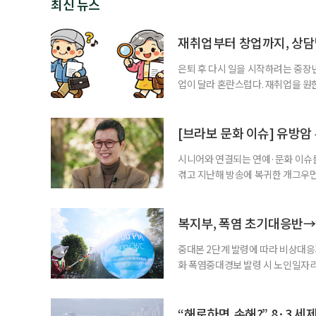
최신 뉴스
재취업부터 창업까지, 상
은퇴 후 다시 일을 시작하려는 중장
업이 달라 혼란스럽다. 재취업을 
여성새로일하기센터, 사회참여와 소
자신의 상황에 맞는 지원기관을 알고
준비부터 구직 수당까지 고용노동부
[브라보 문화 이슈] 유방암
업 지원 계획을 세
시니어와 연결되는 연예·문화 이슈를
겪고 지난해 방송에 복귀한 개그우먼
나 최근 개그맨 김영철의 유튜브 채
길을 끌었다. 투병 이후에도 자신의 
까. 오랜 방송 생활 뒤 전해진 투병
복지부, 폭염 초기대응반→
중대본 2단계 발령에 따라 비상대응기
화 폭염중대경보 발령 시 노인일자
초기대응반을 ‘폭염대응 비상대책본부
긴급회의를 열고 폭염대응 비상대책
책본부(중대본) 2단계(심각)가 발
“해로하면 손해?” 8·3 세