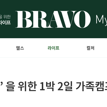
헬스
라이프
컬처
’ 을 위한 1박 2일 가족