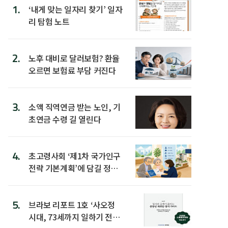
1.
‘내게 맞는 일자리 찾기’ 일자
리 탐험 노트
2.
노후 대비로 달러보험? 환율
오르면 보험료 부담 커진다
3.
소액 직역연금 받는 노인, 기
초연금 수령 길 열린다
4.
초고령사회 ‘제1차 국가인구
전략 기본계획’에 담길 정책
은
5.
브라보 리포트 1호 ‘사오정
시대, 73세까지 일하기 전략’