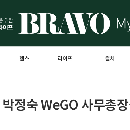
헬스
라이프
컬처
박정숙 WeGO 사무총장…