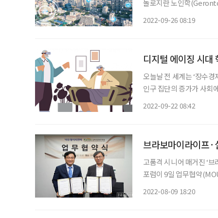
놀로지란 노인학(Geronto
기술을 아우르는 개념이다. 
2022-09-26 08:19
디지털 에이징 시대 
오늘날 전 세계는 ‘장수경제’
인구 집단의 증가가 사회에
즈니스 기회와 일자리를 
2022-09-22 08:42
대를 담고 있다. 고령 인
브라보마이라이프·실
고품격 시니어 매거진 ‘
포럼이 9일 업무협약(MO
한 상호 협력을 골자로 한
2022-08-09 18:20
에는 실버산업전문가포럼의
장