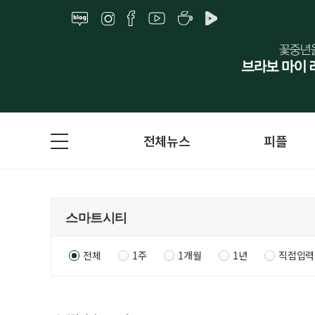
전체뉴스
피플
전체
1주
1개월
1년
직접입력