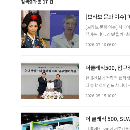
검색결과 총
17
건
[브라보 문화 이슈] 
[브라보 문화 이슈] 시니
짚어봅니다. 왜 떴을까? 최근 박정숙 서울시여성가족재단 대표이사가 유튜브 채널 ‘조은주의
Q’에 출연하며 화제를 모
2026-07-10 06:00
깊은 인상을 남겼던 배우가
더클래식500, 압구
현대건설과 전략적 협력 
티 결합 하이엔드 시니어 서비스 계획…공
‘더 클래식 500’이 라이프케어 서
2026-05-15 10:00
르면 최근 현대건설과 시니
더 클래식 500, S
더 클래식 500과 건국대병