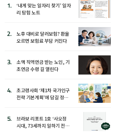
1.
‘내게 맞는 일자리 찾기’ 일자
리 탐험 노트
2.
노후 대비로 달러보험? 환율
오르면 보험료 부담 커진다
3.
소액 직역연금 받는 노인, 기
초연금 수령 길 열린다
4.
초고령사회 ‘제1차 국가인구
전략 기본계획’에 담길 정책
은
5.
브라보 리포트 1호 ‘사오정
시대, 73세까지 일하기 전략’