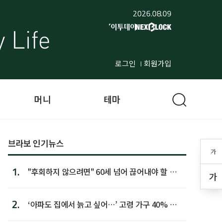
2026.08.09
로그인
회원가입
머니
테마
브라보 인기뉴스
가
1.
"후회하지 않으려면" 60세 넘어 끊어내야 할 사
가
람 1위
2.
‘아파도 집에서 늙고 싶어…’ 고령 가구 40% 노
후 주택이라 어...