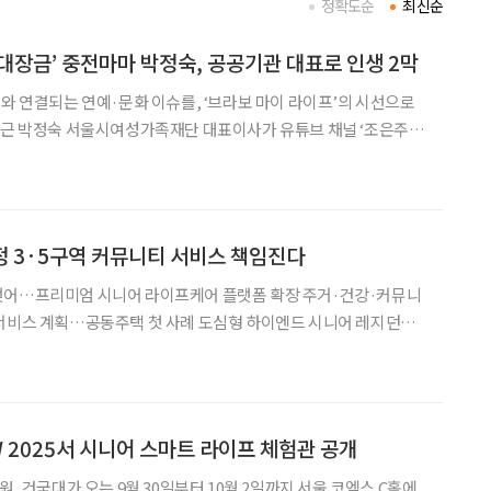
정확도순
최신순
‘대장금’ 중전마마 박정숙, 공공기관 대표로 인생 2막
어와 연결되는 연예·문화 이슈를, ‘브라보 마이 라이프’의 시선으로
으고 있다. MBC 드라마 ‘대장금’에서 문정왕후 역을 맡아 대중에게
 현재 서울시 산하 공공기관 대표를 맡고
정 3·5구역 커뮤니티 서비스 책임진다
맺어…프리미엄 시니어 라이프케어 플랫폼 확장 주거·건강·커뮤니
동주택 첫 사례 도심형 하이엔드 시니어 레지던스
비스 행보를 공동주택으로 넓혔다. 15일 더클래식500에 따
어 라이프케어 서비스 모델 개발 및 운영을 위한 업무
LW 2025서 시니어 스마트 라이프 체험관 공개
원, 건국대가 오는 9월 30일부터 10월 2일까지 서울 코엑스 C홀에