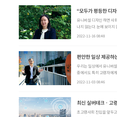
“모두가 평등한 디자
유니버설 디자인 하면 사회
나지 않는다. 눈에 보이지
다’는 유니버설 디자인의 
2022-11-16 08:48
편안한 일상 제공하
우리는 일상에서 유니버설 
중에서도 특히 고령자에게
교수와 함께 유니버설 디자
2022-11-03 08:46
봤다. 김진유 교수는 
최신 실버테크ㆍ고령
초고령사회 진입을 앞두고 제