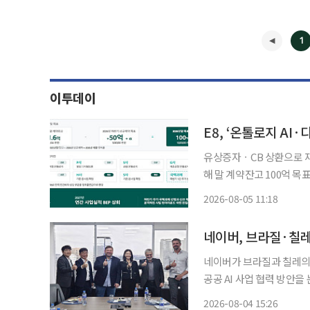
1
이투데이
유상증자ㆍCB 상환으로 재
해 말 계약잔고 100억 목표 피지컬AI 운영 플랫폼 기업 E8(이에이트)가 체질 개선과 재무
스크 해소를 발판 삼아 올해
2026-08-05 11:18
업 위주의 매출 구조에서 탈
◀
네이버, 브라질·칠레
네이버가 브라질과 칠레의 A
공공 AI 사업 협력 방안을 논의하며 남
전략기획부문장, 김유원 
2026-08-04 15:26