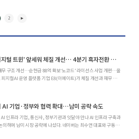
2
E8, ‘온톨로지 AI·디지털 트윈’ 앞세워 체질 개선… 4분기 흑자전환 총력
무 구조 개선…순현금 88억 확보‘노코드’ 라이선스 사업 개편…올
 리
 4분기 손익분기점(BEP) 달성에 총력을 기울인다. 일회성 구축 사
피해 라이선스 중심의 반복 매출(Recurrin
▶
 AI 기업·정부와 협력 확대…남미 공략 속도
I 인프라 기업, 통신사, 정부기관과 잇달아 만나 AI 인프라 구축과
미 시장 공략에 나섰다. 네이버는 최수연 대표와 구동현
네이버클라우드 대표 등 팀네이버 경영진은 이재명 대통령의 남미 3