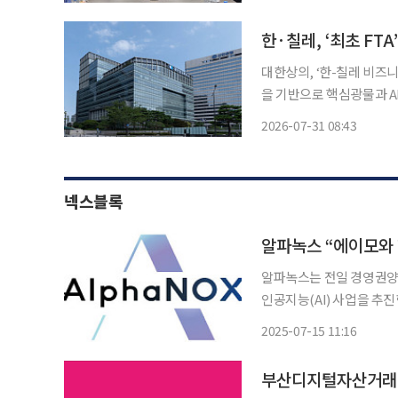
개국 순방 경제사절단으로 
한·칠레, ‘최초 FT
대한상의, ‘한-칠레 비즈니스 라운드테이블’ 개최
을 기반으로 핵심광물과 AI,
의소는 칠레산업협회와 공동
2026-07-31 08:43
운드테이블’을 개최했다고 
넥스블록
알파녹스는 전일 경영권양
인공지능(AI) 사업을 추진한다고 15일
시주주총회를 통해 AI 
2025-07-15 11:16