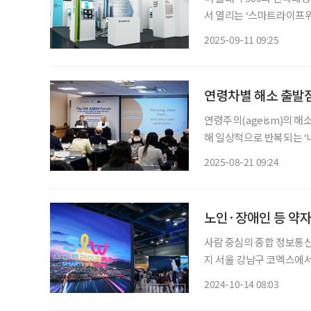
서 열리는 ‘스마트라이프위크 2
SMART CITY’ 특별 
2025-09-11 09:25
미래형 시니어 라이프를 
연령차별 해소 출발점
연령주의(ageism)의 
해 일상적으로 반복되는 ‘
다. 이들은 연령차별 해소
2025-08-21 09:24
에 대한 사회적 인식과 정
노인·장애인 등 약자 
사람 중심의 종합 정보통신기
지 서울 강남구 코엑스에서 
시 “스마트라이프위크를 잘
2024-10-14 08:03