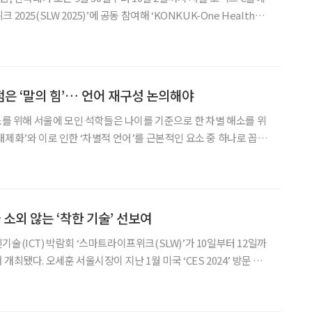
025(SLW 2025)’에 공동 참여해 ‘KONKUK-One Health
전시를 선보인다. 건국대 클러스터의 의료·교육·주거 인프라를 집약해
미디어아트와 체험형 콘텐츠로 구현하
은 ‘말의 힘’… 언어 재구성 논의해야
해소를 위해 서울에 모인 석학들은 나이를 기준으로 한 차별 해소를 위
내제화’와 이로 인한 ‘차별적 언어’를 근본적인 요소 중 하나로 꼽았
를 위한 핵심 과제로 ‘언어 재구성’이 필요하다고 입을 모았다. 노인
책 형성이 일상 언어와 프레이밍에 크게 좌우된다는
소외 않는 ‘착한 기술’ 선보여
술(ICT) 박람회 ‘스마트라이프위크(SLW)’가 10일부터 12일까
개최됐다. 오세훈 서울시장이 지난 1월 미국 ‘CES 2024’ 방문 당
 출범시켜 3년 이내에 CES와 같이 발전할 수 있도록 도전하겠
다”라고 밝힌 지 6개월 만이다. 스마트라이프위크는 전시회(Exhib