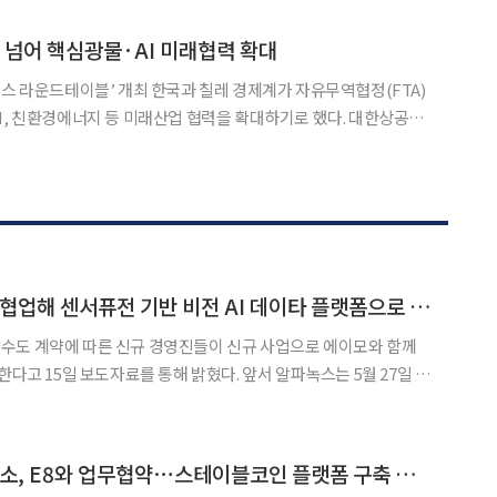
동행해 브라질과 칠레의 주요 기업 및 정부 관계자들
A’ 넘어 핵심광물·AI 미래협력 확대
 한국과 칠레 경제계가 자유무역협정(FTA)
 친환경에너지 등 미래산업 협력을 확대하기로 했다. 대한상공회
으로 30일(현지시간) 칠레 산티아고에서 ‘한-칠레 비즈니스 라
31일 밝혔다. 이재명 대통령의 칠레 공식 방문을 계기로 마련
알파녹스 “에이모와 협업해 센서퓨전 기반 비전 AI 데이타 플랫폼으로 430조 시장 노린다”
수도 계약에 따른 신규 경영진들이 신규 사업으로 에이모와 함께
 보도자료를 통해 밝혔다. 앞서 알파녹스는 5월 27일 임
관련 사업을 신규사업으로 추진한다고 공시했다. 에이모는 기관투자자
등을 대상으로 약 500억 원 이상의 투자자금을 조달한 바 있다. 2016년 설립된
부산디지털자산거래소, E8와 업무협약⋯스테이블코인 플랫폼 구축 나선다