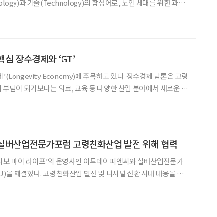
logy)과 기술(Technology)의 합성어로, 노인 세대를 위한 과학
특히 오는 10월 대구에서 ‘2022 제론테크놀로지 세계대회’가 개
최될 예정으로 이목이 집중된다. 제론테크놀로지는 1980
핵심 장수경제와 ‘GT’
(Longevity Economy)에 주목하고 있다. 장수경제 담론은 고령
 부담이 되기보다는 의료, 교육 등 다양한 산업 분야에서 새로운 비
창출함으로써 경제적으로 긍정적인 영향을 미칠 것이라는 관점과 기
구는 새로운 소비자 집단으로서 경제성장과 가치 창출을
버산업전문가포럼 고령친화산업 발전 위해 협력
브라보 마이 라이프’의 운영사인 이투데이피엔씨와 실버산업전문가
U)을 체결했다. 고령친화산업 발전 및 디지털 전환 시대 대응을 위
 이 업무협약식은 이투데이빌딩 본지 사무실에서 진행됐다. 협약식
 심우정 회장과 최춘희 기획팀장, 이투데이피엔씨의 김덕헌 본부