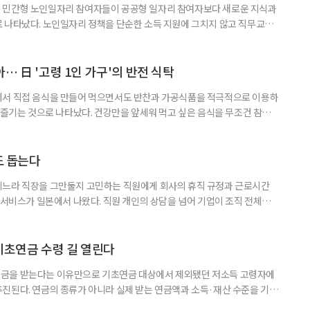
 민간형 노인일자리 참여자들이 공공형 일자리 참여자보다 새로운 지식과
 나타났다. 노인일자리 정책을 단순한 소득 지원에 그치지 않고 직무교육
대해야 한다는 분석이 나온다. 한국노인인력개발원은 ‘한국 어르신의 일과
 7월호를 6일 공개했다. 이번 조사는 2024년 기준 60∼74세인 1차 베이
자들의 교육학습동기를 성별과 연령, 거주지역, 소득, 가구형태, 일자리 유
… 日 '고령 1인 가구'의 반전 식탁
에서 직접 음식을 만들어 먹으면서도 반찬과 가공식품을 적극적으로 이용하
주 즐기는 것으로 나타났다. 건강만을 앞세워 먹고 싶은 음식을 무조건 참기보
 즐거움을 유지하는 모습이다. 일본 식생활 조사기업 라이프스케이프마케팅
생활 실태와 의식’ 조사에 따르면, 60∼74세 1인 가구의 저녁 식사 가운데 직
는 비중은 51%였다. 반찬과 냉동·즉석식품, 통조림 등 외부에서 조
도 돕는다
기느라 직장을 그만둘지 고민하는 직원에게 회사의 휴직 규정과 근로시간
 서비스가 일본에서 나왔다. 직원 개인의 상담을 넘어 기업이 조직 전체의
돕는 것이 특징이다. 일본 고령친화기술 기업 시디아이(CDI)는 일과 가족
용 AI 서비스 'SOIN-L(소완 엘)'을 지난달 31일 출시했다고 3일 밝혔
을 밝히지 않고 하루 24시간 AI와 상담할 수 있으며, 인
기초연금 수령 길 열린다
금을 받는다는 이유만으로 기초연금 대상에서 제외됐던 저소득 고령자에
진된다. 연금의 종류가 아니라 실제 받는 연금액과 소득·재산 수준을 기준
. 백선희 조국혁신당 의원은 소액 직역연금 수급자도 일정한 소득·재산 요