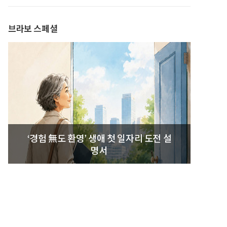
발간
브라보 스페셜
‘경험 無도 환영’ 생애 첫 일자리 도전 설
명서