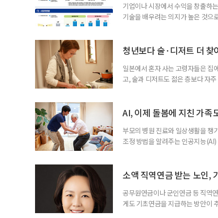
기업이나 시장에서 수익을 창출하는
기술을 배우려는 의지가 높은 것으로
과 평생학습을 결합한 방식으로 확
삶 패널’ 조사 결과를 분석한 정보그림
비부머 세대 가운데 노인일자리 참여
청년보다 술·디저트 더 찾아
형
일본에서 혼자 사는 고령자들은 집
고, 술과 디저트도 젊은 층보다 자
다는 조리 부담을 줄이면서 식사의
이 4일 발표한 ‘고령 1인 가구의 식
접 만든 음식이나 남은 음식이 차지하
AI, 이제 돌봄에 지친 가족
부모의 병원 진료와 일상생활을 챙
조정 방법을 알려주는 인공지능(AI)
돌봄 부담과 퇴직 위험을 파악하도록 
돌봄을 병행하는 직장인을 지원하는 기업
다. 이 서비스를 사용하면 직원은 이름
소액 직역연금 받는 노인, 
공무원연금이나 군인연금 등 직역연
게도 기초연금을 지급하는 방안이 추
으로 수급 여부를 판단하자는 취지다