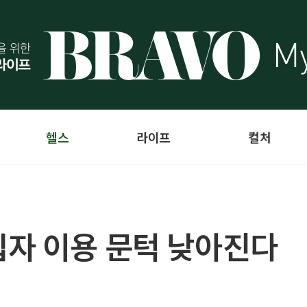
헬스
라이프
컬처
자 이용 문턱 낮아진다