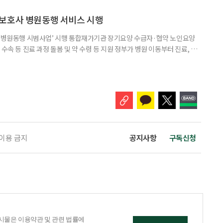
있도록 하는 '기초연금법 일부개정법률안'을 3일 대표 발의했다고 4일 밝혔
가 이어지는 가운데, 정부도 그동안 소득·재산이 적어도 직역연금을 받는다
보호사 병원동행 서비스 시행
양 병원동행 시범사업’ 시행 통합재가기관 장기요양 수급자·협약 노인요양
수속 등 진료 과정 돌봄 및 약 수령 등 지원 정부가 병원 이동부터 진료, 약
 '장기요양 병원동행 시범사업'을 시작했다. 3일 보건복지부와 국민건강보
30일부터 전국 282개 장기요양기관에서 시행되고 있다. 장기요양 병원동
르신을 지원하고 가족의 병원동행 부담을 완화할 수 있도록 접수·수납, 진
 이용 금지
공지사항
구독신청