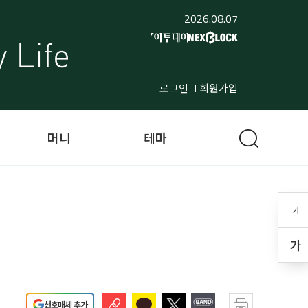
2026.08.07
로그인
회원가입
머니
테마
가
가
선호매체 추가