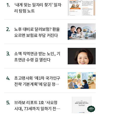
1.
‘내게 맞는 일자리 찾기’ 일자
리 탐험 노트
2.
노후 대비로 달러보험? 환율
오르면 보험료 부담 커진다
3.
소액 직역연금 받는 노인, 기
초연금 수령 길 열린다
4.
초고령사회 ‘제1차 국가인구
전략 기본계획’에 담길 정책
은
5.
브라보 리포트 1호 ‘사오정
시대, 73세까지 일하기 전략’