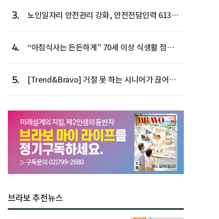
3.
노인일자리 안전관리 강화, 안전전담인력 613명
첫 배치
4.
“아침식사는 든든하게” 70세 이상 식생활 점수
가장 높아
5.
[Trend&Bravo] 거절 못 하는 시니어가 끊어야
할 행동 5
브라보 추천뉴스