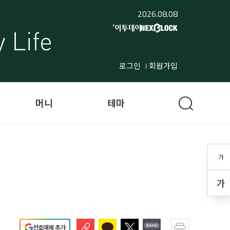
2026.08.08
로그인
회원가입
머니
테마
가
가
선호매체 추가