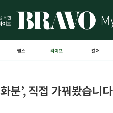
헬스
라이프
컬처
 화분’, 직접 가꿔봤습니다