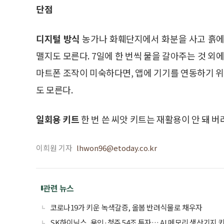
단점
디지털 방식
농가나 화훼단지에서 화분을 사고 흙에
맬지도 모른다. 7일에 한 번씩 물을 갈아주는 것 외
마트폰 조작이 미숙하다면, 앱에 기기를 연동하기 
도 모른다.
일회용 키트
한 번 쓴 씨앗 키트는 재활용이 안 돼 버
이희원 기자
lhwon96@etoday.co.kr
관련 뉴스
코로나19가 키운 녹색갈증, 올봄 반려식물로 채우자
SK하이닉스, 용인·청주 54조 투자… AI 메모리 생산기지 