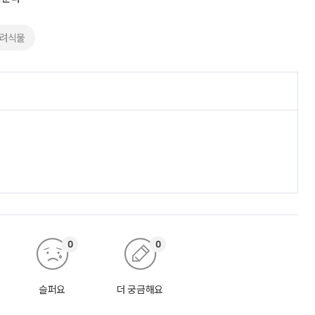
반려식물
0
0
슬퍼요
더 궁금해요