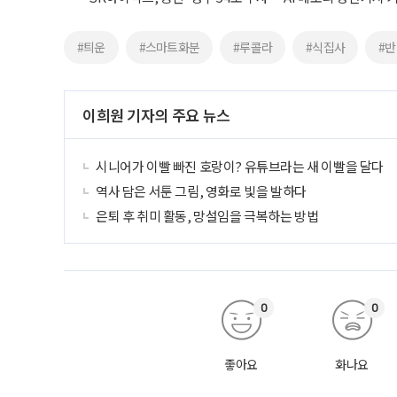
#틔운
#스마트화분
#루콜라
#식집사
#
이희원 기자의 주요 뉴스
시니어가 이빨 빠진 호랑이? 유튜브라는 새 이빨을 달다
역사 담은 서툰 그림, 영화로 빛을 발하다
은퇴 후 취미 활동, 망설임을 극복하는 방법
0
0
좋아요
화나요