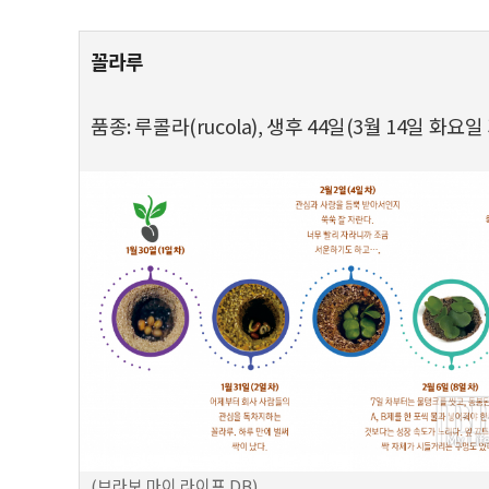
꼴라루
품종: 루콜라(rucola), 생후 44일(3월 14일 화요일
(브라보 마이 라이프 DB)