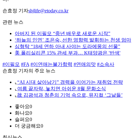
손효정 기자
shjlife@etoday.co.kr
관련 뉴스
아버지 된 이필모 “중년 배우로 새로운 시작”
‘하늘의 인연’ 조은숙, 선한 영향력 발휘하는 천생 엄마
심형탁 “18세 연하 아내 사야는 도라에몽의 선물”
美 폴리실리콘 15% 관세 부과… K태양광은 '반색'
#이필모
#FA
#이연애는불가항력
#연애의맛
#소속사
손효정 기자의 주요 뉴스
⌞
“AI 시대 살아남기” 경력을 이어가는 재취업 전략
⌞
여름 끝자락, 놓치면 아쉬운 8월 문화소식
⌞
故 김광석과 청춘의 기억 속으로, 뮤지컬 ‘그날들’
좋아요
0
화나요
0
슬퍼요
0
더 궁금해요
0
최신뉴스