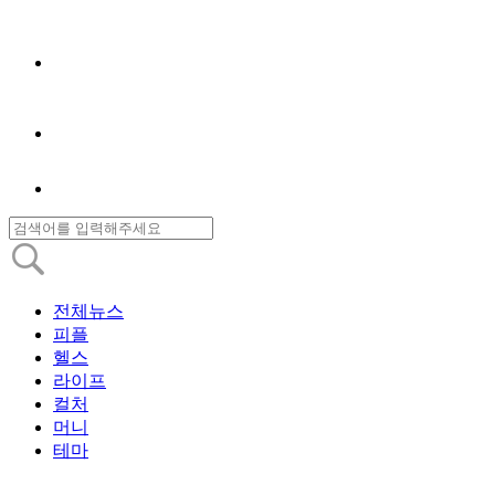
전체뉴스
피플
헬스
라이프
컬처
머니
테마