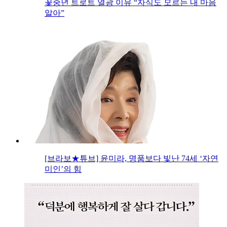
꽃중년 트로트 열광 이유 “자식도 모르는 내 마음
알아”
[브라보★튜브] 윤미라, 명품보다 빛난 74세 ‘자연
미인’의 힘