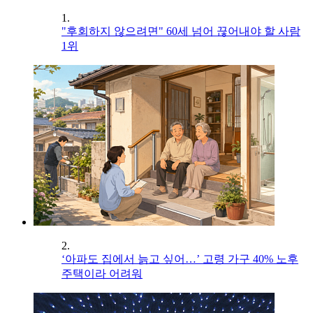
1.
"후회하지 않으려면" 60세 넘어 끊어내야 할 사람
1위
2.
‘아파도 집에서 늙고 싶어…’ 고령 가구 40% 노후
주택이라 어려워