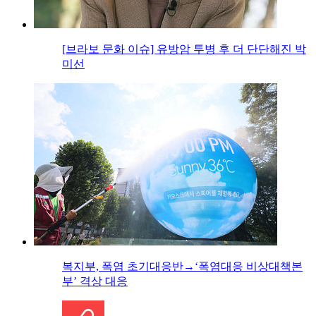
[브라보 문화 이슈] 유방암 투병 후 더 단단해진 박
미선
복지부, 폭염 초기대응반→‘폭염대응 비상대책본
부’ 격상 대응