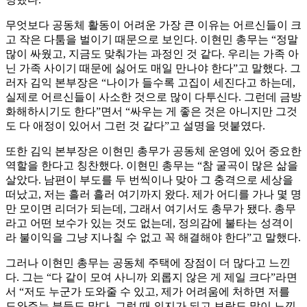
무엇보다 공동체 활동이 어려운 가장 큰 이유는 어르신들이 크
고 작은 다툼을 벌이기 때문으로 보인다. 이현민 총무는 “정말
많이 싸웠고, 지금도 맞춰가는 과정인 것 같다. 우리는 가족 아
닌 가족 사이기 때문에 싫어도 매일 만나야 한다”고 말했다. 그
러자 김익 본부장은 “나이가 들수록 고집이 세진다고 하는데,
실제로 어르신들이 사소한 것으로 많이 다투신다. 그런데 금방
화해하시기도 한다”면서 “싸우는 게 좋은 것은 아니지만 그것
도 다 애정이 있어서 그런 것 같다”고 설명을 덧붙였다.
또한 김익 본부장은 이현민 총무가 공동체 운영에 있어 중요한
역할을 한다고 칭찬했다. 이현민 총무는 “참 굴곡이 많은 삶을
살았다. 남편이 부도를 두 번씩이나 맞아 그 충격으로 세상을
떠났고, 저는 흘러 흘러 여기까지 왔다. 제가 어디를 가나 몇 명
만 모이면 리더가 되는데, 그래서 여기서도 총무가 됐다. 총무
라고 어떤 보수가 있는 것도 없는데, 정의감에 불타는 성격이
라 불이익을 그냥 지나칠 수 없고 꼭 해결해야 한다”고 말했다.
그러나 이현민 총무는 공동체 주택에 장점이 더 많다고 느낀
다. 그는 “다 같이 모여 사니까 외롭지 않은 게 제일 크다”라면
서 “저도 누군가 도와줄 수 있고, 제가 어려움에 처하면 저를
도와주는 분들도 많다. 그럴 때 의지가 되고 보람도 많이 느낀