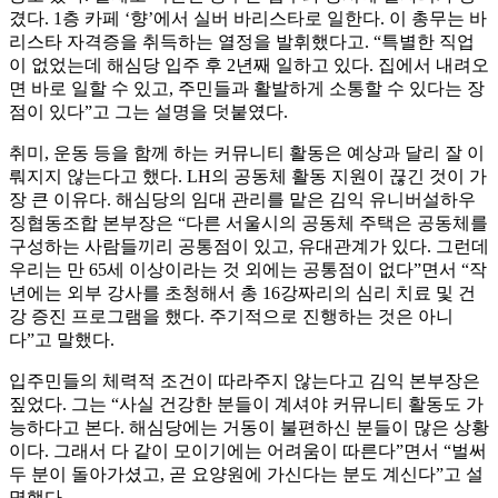
겼다. 1층 카페 ‘향’에서 실버 바리스타로 일한다. 이 총무는 바
리스타 자격증을 취득하는 열정을 발휘했다고. “특별한 직업
이 없었는데 해심당 입주 후 2년째 일하고 있다. 집에서 내려오
면 바로 일할 수 있고, 주민들과 활발하게 소통할 수 있다는 장
점이 있다”고 그는 설명을 덧붙였다.
취미, 운동 등을 함께 하는 커뮤니티 활동은 예상과 달리 잘 이
뤄지지 않는다고 했다. LH의 공동체 활동 지원이 끊긴 것이 가
장 큰 이유다. 해심당의 임대 관리를 맡은 김익 유니버설하우
징협동조합 본부장은 “다른 서울시의 공동체 주택은 공동체를
구성하는 사람들끼리 공통점이 있고, 유대관계가 있다. 그런데
우리는 만 65세 이상이라는 것 외에는 공통점이 없다”면서 “작
년에는 외부 강사를 초청해서 총 16강짜리의 심리 치료 및 건
강 증진 프로그램을 했다. 주기적으로 진행하는 것은 아니
다”고 말했다.
입주민들의 체력적 조건이 따라주지 않는다고 김익 본부장은
짚었다. 그는 “사실 건강한 분들이 계셔야 커뮤니티 활동도 가
능하다고 본다. 해심당에는 거동이 불편하신 분들이 많은 상황
이다. 그래서 다 같이 모이기에는 어려움이 따른다”면서 “벌써
두 분이 돌아가셨고, 곧 요양원에 가신다는 분도 계신다”고 설
명했다.