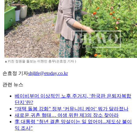
▲키친 정원을 돌보는 이현민 총무(손효정 기자 )
손효정 기자
shjlife@etoday.co.kr
관련 뉴스
베이비부머 이상적인 노후 주거지, ‘한국판 은퇴자복합
단지’란?
“재택 돌봄 강화” 정부 ‘커뮤니티 케어’ 뭐가 달라졌나
새로운 귀촌 형태… 여생 위한 제3의 장소 찾아라
李 대통령 "청년 결혼 망설이는 일 없어야...제도상 불이
익 조사"