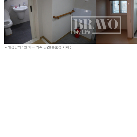
▲해심당의 1인 가구 거주 공간(손효정 기자 )