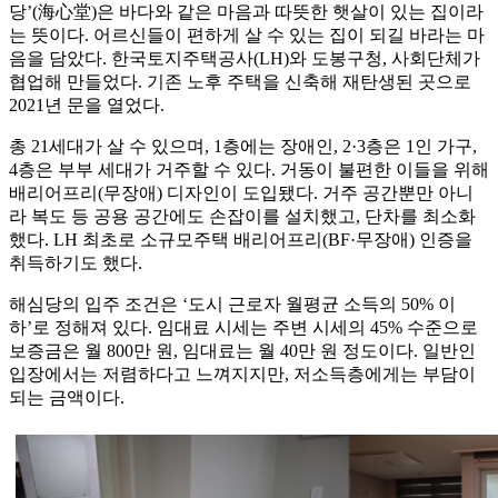
당’(海心堂)은 바다와 같은 마음과 따뜻한 햇살이 있는 집이라
는 뜻이다. 어르신들이 편하게 살 수 있는 집이 되길 바라는 마
음을 담았다. 한국토지주택공사(LH)와 도봉구청, 사회단체가
협업해 만들었다. 기존 노후 주택을 신축해 재탄생된 곳으로
2021년 문을 열었다.
총 21세대가 살 수 있으며, 1층에는 장애인, 2·3층은 1인 가구,
4층은 부부 세대가 거주할 수 있다. 거동이 불편한 이들을 위해
배리어프리(무장애) 디자인이 도입됐다. 거주 공간뿐만 아니
라 복도 등 공용 공간에도 손잡이를 설치했고, 단차를 최소화
했다. LH 최초로 소규모주택 배리어프리(BF·무장애) 인증을
취득하기도 했다.
해심당의 입주 조건은 ‘도시 근로자 월평균 소득의 50% 이
하’로 정해져 있다. 임대료 시세는 주변 시세의 45% 수준으로
보증금은 월 800만 원, 임대료는 월 40만 원 정도이다. 일반인
입장에서는 저렴하다고 느껴지지만, 저소득층에게는 부담이
되는 금액이다.