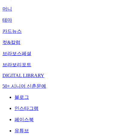
머니
테마
카드뉴스
컷&칼럼
브라보스페셜
브라보리포트
DIGITAL LIBRARY
50+ 시니어 신춘문예
블로그
인스타그램
페이스북
유튜브