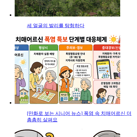
세 얼굴의 발리를 탐험하다
[만화로 보는 시니어 뉴스] 폭염 속 치매어르신 더
촘촘히 살펴요