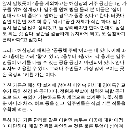
앞서 말했듯이 4층을 제외하고는 해심당의 거주 공간은 1인 가
구를 위해 설계됐다. 입주를 원해 방을 둘러 본 이들은 ‘집이
임대료 대비 좁다’고 말하는 경우가 종종 있다고 한다. 터줏대
감인 이현민 자치회 총무 역시 “공간 자체가 작긴 하다. 입주
당시 물건을 많이 정리했고, 늘 정리해야만 한다. 반대로 장점
도 되는 것 같다. 공간을 깔끔하게 유지하게 되고, 또 생활하기
편리하다”고 말했다.
그러나 해심당의 매력은 ‘공동체 주택’이라는 데 있다. 이에 따
라 1층에는 카페 ‘향’이 있고, 2층부터 4층까지 각 층에는 입주
민들이 얘기를 나눌 수 있는 공용 공간이 마련되어 있다. 안마
의자도 이용할 수 있다. 그러나 주민들이 가장 많이 모이는 곳
은 옥상의 ‘키친 가든’이다.
키친 가든은 해심당 설계에 참여한 이연숙 연세대 명예특임교
수가 특히 신경 쓴 공간이다. 정원과 텃밭이 합쳐진 복합 공간
으로 도시 농업이 가능하도록 체계적으로 설계했다. 꽃, 식물
뿐 아니라 채소, 허브 등을 심고, 입주민들은 직접 기른 작물을
수확해 먹는다.
특히 키친 가든 관리를 맡은 이현민 총무는 이곳에 대한 애정
이 대단하다. 매일 정원을 확인하는 것은 물론 무엇이 심어져