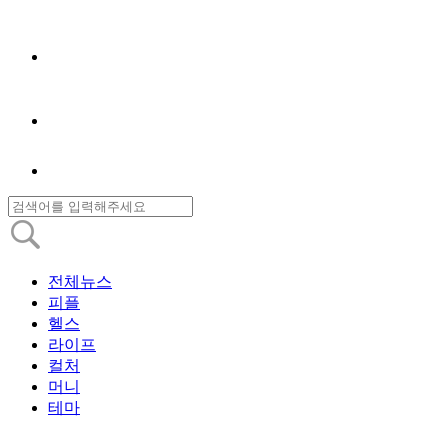
전체뉴스
피플
헬스
라이프
컬처
머니
테마