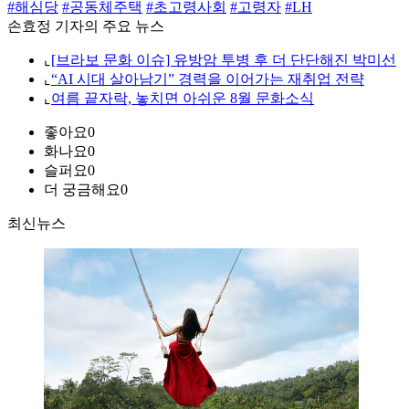
#해심당
#공동체주택
#초고령사회
#고령자
#LH
손효정 기자의 주요 뉴스
⌞
[브라보 문화 이슈] 유방암 투병 후 더 단단해진 박미선
⌞
“AI 시대 살아남기” 경력을 이어가는 재취업 전략
⌞
여름 끝자락, 놓치면 아쉬운 8월 문화소식
좋아요
0
화나요
0
슬퍼요
0
더 궁금해요
0
최신뉴스